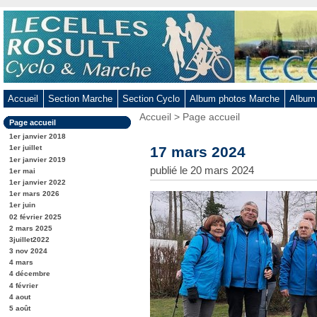
Aller
au
contenu
-
Aller
au
Accueil
Section Marche
Section Cyclo
Album photos Marche
Album
menu
Vous
Accueil
>
Page accueil
principal
Dans
Page accueil
êtes
-
la
ici
1er janvier 2018
rubrique
Aller
:
17 mars 2024
1er juillet
:
1er janvier 2019
à
publié le 20 mars 2024
1er mai
la
1er janvier 2022
recherche
1er mars 2026
1er juin
02 février 2025
2 mars 2025
3juillet2022
3 nov 2024
4 mars
4 décembre
4 février
4 aout
5 août