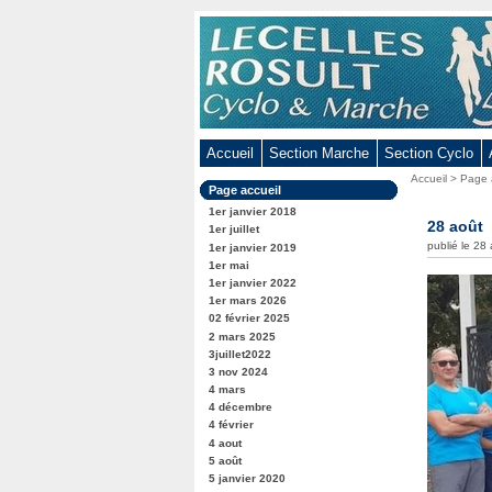
Aller
au
contenu
-
Aller
au
Accueil
Section Marche
Section Cyclo
menu
Vous
Accueil
>
Page 
principal
Dans
Page accueil
êtes
-
la
ici
1er janvier 2018
rubrique
28 août
Aller
:
1er juillet
:
publié le 28
1er janvier 2019
à
1er mai
la
1er janvier 2022
recherche
1er mars 2026
02 février 2025
2 mars 2025
3juillet2022
3 nov 2024
4 mars
4 décembre
4 février
4 aout
5 août
5 janvier 2020