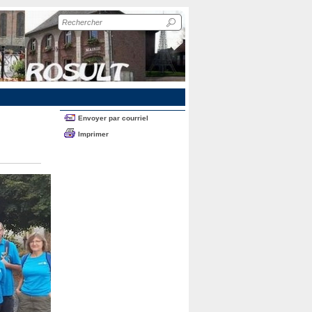
Recherche
sur
le
site
Envoyer par courriel
Imprimer