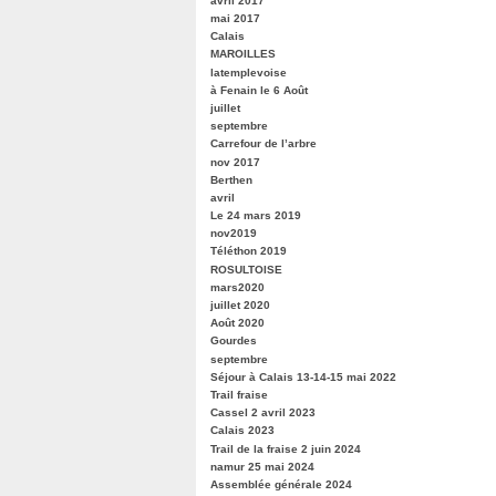
avril 2017
mai 2017
Calais
MAROILLES
latemplevoise
à Fenain le 6 Août
juillet
septembre
Carrefour de l’arbre
nov 2017
Berthen
avril
Le 24 mars 2019
nov2019
Téléthon 2019
ROSULTOISE
mars2020
juillet 2020
Août 2020
Gourdes
septembre
Séjour à Calais 13-14-15 mai 2022
Trail fraise
Cassel 2 avril 2023
Calais 2023
Trail de la fraise 2 juin 2024
namur 25 mai 2024
Assemblée générale 2024