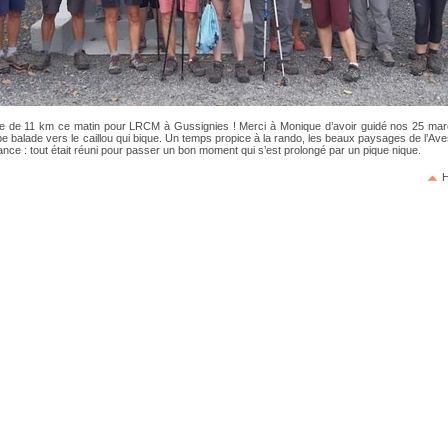
e de 11 km ce matin pour LRCM à Gussignies ! Merci à Monique d’avoir guidé nos 25 ma
e balade vers le caillou qui bique. Un temps propice à la rando, les beaux paysages de l’Av
ce : tout était réuni pour passer un bon moment qui s’est prolongé par un pique nique.
H