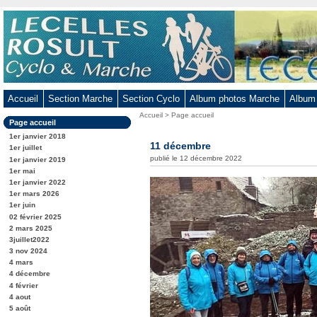
Aller
au
contenu
-
Aller
au
Accueil
Section Marche
Section Cyclo
Album photos Marche
Album
menu
Vous
Accueil
>
Page accueil
principal
Dans
Page accueil
êtes
-
la
ici
1er janvier 2018
rubrique
11 décembre
Aller
:
1er juillet
:
publié le 12 décembre 2022
1er janvier 2019
à
1er mai
la
1er janvier 2022
recherche
1er mars 2026
1er juin
02 février 2025
2 mars 2025
3juillet2022
3 nov 2024
4 mars
4 décembre
4 février
4 aout
5 août