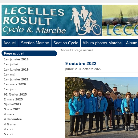
Aller
au
contenu
-
Aller
au
Accueil
Section Marche
Section Cyclo
Album photos Marche
Album
menu
Vous
Accueil
>
Page accueil
principal
Dans
Page accueil
êtes
-
la
ici
1er janvier 2018
rubrique
9 octobre 2022
Aller
:
1er juillet
:
publié le 11 octobre 2022
1er janvier 2019
à
1er mai
la
1er janvier 2022
recherche
1er mars 2026
1er juin
02 février 2025
2 mars 2025
3juillet2022
3 nov 2024
4 mars
4 décembre
4 février
4 aout
5 août