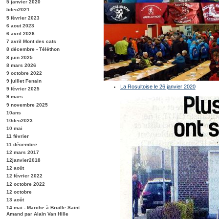
5 janvier 2020
5dec2021
5 février 2023
6 aout 2023
6 avril 2026
7 avril Mont des cats
8 décembre - Téléthon
8 juin 2025
8 mars 2026
9 octobre 2022
9 juillet Fenain
La Rosultoise le 26 janvier 2020
9 février 2025
9 mars
9 novembre 2025
10ans
10dec2023
10 mai
11 février
11 décembre
12 mars 2017
12janvier2018
12 août
12 février 2022
12 octobre 2022
12 octobre
13 août
14 mai - Marche à Bruille Saint
Amand par Alain Van Hille