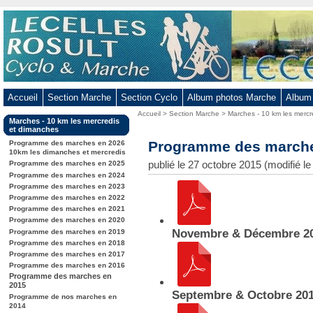
Aller
au
contenu
-
Aller
au
Accueil
Section Marche
Section Cyclo
Album photos Marche
Album
menu
Vous
Accueil
>
Section Marche
>
Marches - 10 km les mercr
principal
Dans
Marches - 10 km les mercredis
êtes
-
la
et dimanches
ici
rubrique
Programme des marche
Aller
Programme des marches en 2026
:
:
10km les dimanches et mercredis
à
publié le 27 octobre 2015 (modifié le
Programme des marches en 2025
la
Programme des marches en 2024
Programme des marches en 2023
recherche
Programme des marches en 2022
Programme des marches en 2021
Programme des marches en 2020
Novembre & Décembre 2
Programme des marches en 2019
Programme des marches en 2018
Programme des marches en 2017
Programme des marches en 2016
Programme des marches en
2015
Septembre & Octobre 20
Programme de nos marches en
2014