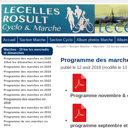
Aller
au
contenu
-
Aller
au
Accueil
Section Marche
Section Cyclo
Album photos Marche
Album
menu
Vous
Accueil
>
Section Marche
>
Marches - 10 km les mercr
principal
Dans
Marches - 10 km les mercredis
êtes
-
la
et dimanches
ici
rubrique
Programme des marche
Aller
Programme des marches en 2026
:
:
10km les dimanches et mercredis
à
publié le 12 août 2018 (modifié le 13
Programme des marches en 2025
la
Programme des marches en 2024
Programme des marches en 2023
recherche
Programme des marches en 2022
Contenu
Programme des marches en 2021
Programme des marches en 2020
Programme novembre & 
Programme des marches en 2019
Programme des marches en
2018
Programme des marches en 2017
Programme des marches en 2016
Programme des marches en 2015
Programme de nos marches en
programme septembre et
2014