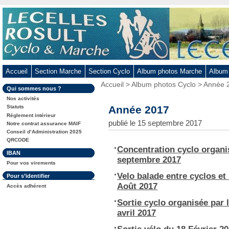
Aller
au
contenu
-
Aller
au
Accueil
Section Marche
Section Cyclo
Album photos Marche
Album
menu
Vous
Accueil
>
Album photos Cyclo
> Année 
principal
Dans
Qui sommes nous ?
êtes
-
la
ici
Nos activités
rubrique
Aller
:
Année 2017
Statuts
:
Réglement intérieur
à
publié le 15 septembre 2017
Notre contrat assurance MAIF
la
Conseil d’Administration 2025
recherche
QRCODE
Concentration cyclo organ
Dans
IBAN
septembre 2017
la
Pour vos virements
rubrique
:
Velo balade entre cyclos e
Dans
Pour s’identifier
la
Août 2017
Accès adhérent
rubrique
:
Sortie cyclo organisée par 
avril 2017