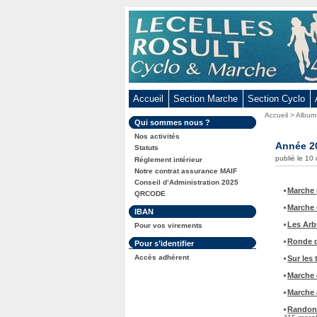
Aller
au
contenu
-
Aller
au
Accueil
Section Marche
Section Cyclo
menu
Vous
Accueil
>
Album
principal
Dans
Qui sommes nous ?
êtes
-
la
ici
Nos activités
rubrique
Année 2
Aller
:
Statuts
:
publié le 1
Réglement intérieur
à
Notre contrat assurance MAIF
la
Conseil d’Administration 2025
recherche
Marche 
QRCODE
Marche 
Dans
IBAN
la
Les Arb
Pour vos virements
rubrique
:
Ronde d
Dans
Pour s’identifier
la
Accès adhérent
Sur les
rubrique
:
Marche 
Marche 
Randonn