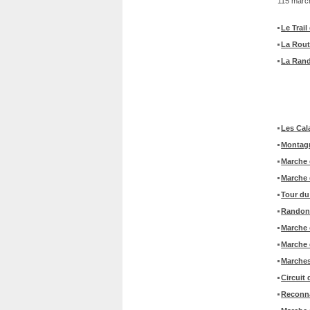
115 march
Le Trail
La Rout
La Rand
Les Cal
Montagn
Marche 
Marche 
Tour du
Randonn
Marche o
Marche 
Marches 
Circuit 
Reconna