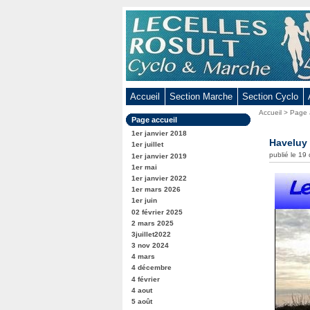
Aller
au
contenu
-
Aller
au
Accueil
Section Marche
Section Cyclo
menu
Vous
Accueil
>
Page 
principal
Dans
Page accueil
êtes
-
la
ici
1er janvier 2018
rubrique
Haveluy
Aller
:
1er juillet
:
publié le 19
1er janvier 2019
à
1er mai
la
1er janvier 2022
recherche
1er mars 2026
1er juin
02 février 2025
2 mars 2025
3juillet2022
3 nov 2024
4 mars
4 décembre
4 février
4 aout
5 août