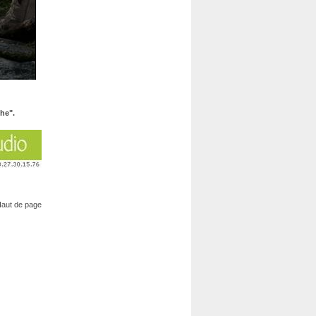
he".
aut de page