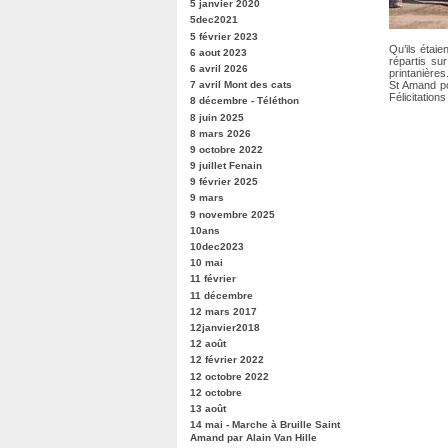
5 janvier 2020
5dec2021
5 février 2023
Qu’ils étai
6 aout 2023
répartis su
6 avril 2026
printanière
St Amand po
7 avril Mont des cats
Félicitations 
8 décembre - Téléthon
8 juin 2025
8 mars 2026
9 octobre 2022
9 juillet Fenain
9 février 2025
9 mars
9 novembre 2025
10ans
10dec2023
10 mai
11 février
11 décembre
12 mars 2017
12janvier2018
12 août
12 février 2022
12 octobre 2022
12 octobre
13 août
14 mai - Marche à Bruille Saint
Amand par Alain Van Hille