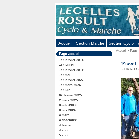
Aller
au
contenu
-
Aller
au
Accueil
Section Marche
Section Cyclo
menu
Vous
Accueil
>
Page 
principal
Dans
Page accueil
êtes
-
la
ici
1er janvier 2018
rubrique
19 avril
Aller
:
1er juillet
:
publié le 21 
1er janvier 2019
à
1er mai
la
1er janvier 2022
recherche
1er mars 2026
1er juin
02 février 2025
2 mars 2025
3juillet2022
3 nov 2024
4 mars
4 décembre
4 février
4 aout
5 août