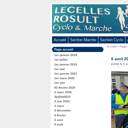
Aller
au
contenu
-
Aller
au
Accueil
Section Marche
Section Cyclo
menu
Vous
Accueil
>
Page 
principal
Dans
Page accueil
êtes
-
la
ici
1er janvier 2018
rubrique
6 avril 2
Aller
:
1er juillet
:
publié le 6 a
1er janvier 2019
à
1er mai
la
1er janvier 2022
recherche
1er mars 2026
1er juin
02 février 2025
2 mars 2025
3juillet2022
3 nov 2024
4 mars
4 décembre
4 février
4 aout
5 août