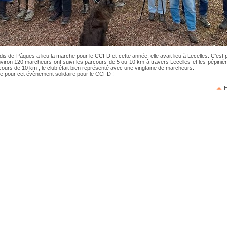
dis de Pâques a lieu la marche pour le CCFD et cette année, elle avait lieu à Lecelles. C’est
viron 120 marcheurs ont suivi les parcours de 5 ou 10 km à travers Lecelles et les pépini
cours de 10 km ; le club était bien représenté avec une vingtaine de marcheurs.
te pour cet évènement solidaire pour le CCFD !
H