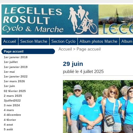
Aller
au
contenu
-
Aller
au
Accueil
Section Marche
Section Cyclo
Album photos Marche
Album
menu
Vous
Accueil
>
Page accueil
principal
Dans
Page accueil
êtes
-
la
ici
1er janvier 2018
rubrique
Aller
:
29 juin
1er juillet
:
1er janvier 2019
à
publié le 4 juillet 2025
1er mai
la
1er janvier 2022
recherche
1er mars 2026
1er juin
02 février 2025
2 mars 2025
3juillet2022
3 nov 2024
4 mars
4 décembre
4 février
4 aout
5 août