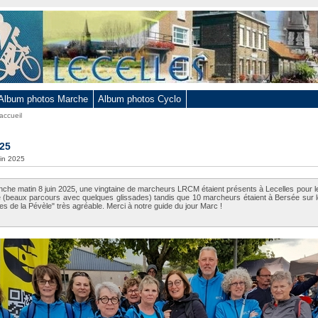
Album photos Marche
Album photos Cyclo
accueil
025
uin 2025
che matin 8 juin 2025, une vingtaine de marcheurs LRCM étaient présents à Lecelles pour le
e (beaux parcours avec quelques glissades) tandis que 10 marcheurs étaient à Bersée sur le
es de la Pévèle" très agréable. Merci à notre guide du jour Marc !