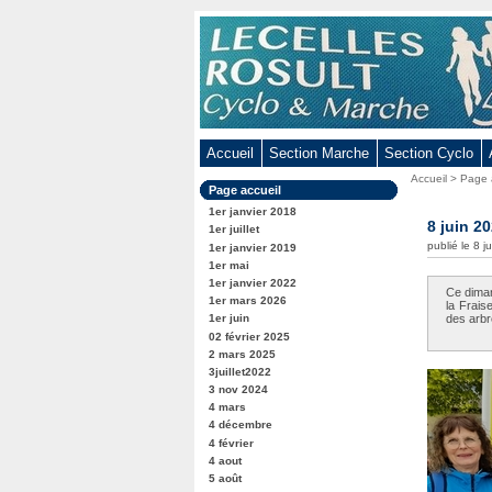
Aller
au
contenu
-
Aller
au
Accueil
Section Marche
Section Cyclo
menu
Vous
Accueil
>
Page 
principal
Dans
Page accueil
êtes
-
la
ici
1er janvier 2018
rubrique
8 juin 2
Aller
:
1er juillet
:
publié le 8 j
1er janvier 2019
à
1er mai
la
1er janvier 2022
Ce diman
recherche
1er mars 2026
la Frais
1er juin
des arbr
02 février 2025
2 mars 2025
3juillet2022
3 nov 2024
4 mars
4 décembre
4 février
4 aout
5 août