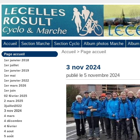
Aller
au
contenu
-
Aller
au
Accueil
Section Marche
Section Cyclo
Album photos Marche
Album
menu
Vous
Accueil
>
Page accueil
principal
Dans
Page accueil
êtes
-
la
ici
1er janvier 2018
rubrique
Aller
:
3 nov 2024
1er juillet
:
1er janvier 2019
à
publié le 5 novembre 2024
1er mai
la
1er janvier 2022
recherche
1er mars 2026
1er juin
02 février 2025
2 mars 2025
3juillet2022
3 nov 2024
4 mars
4 décembre
4 février
4 aout
5 août