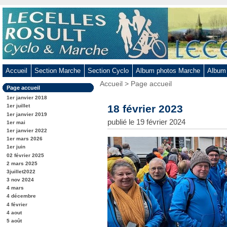
Aller
au
contenu
-
Aller
au
Accueil
Section Marche
Section Cyclo
Album photos Marche
Album
menu
Vous
Accueil
>
Page accueil
principal
Dans
Page accueil
êtes
-
la
ici
1er janvier 2018
rubrique
Aller
:
18 février 2023
1er juillet
:
1er janvier 2019
à
publié le 19 février 2024
1er mai
la
1er janvier 2022
recherche
1er mars 2026
1er juin
02 février 2025
2 mars 2025
3juillet2022
3 nov 2024
4 mars
4 décembre
4 février
4 aout
5 août