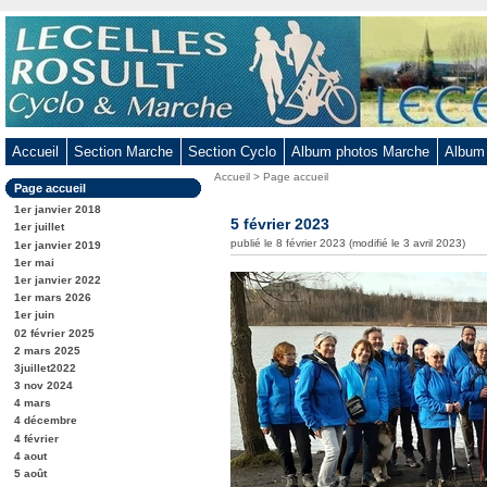
Aller
au
contenu
-
Aller
au
Accueil
Section Marche
Section Cyclo
Album photos Marche
Album
menu
Vous
Accueil
>
Page accueil
principal
Dans
Page accueil
êtes
-
la
ici
1er janvier 2018
rubrique
5 février 2023
Aller
:
1er juillet
:
publié le 8 février 2023 (modifié le 3 avril 2023)
1er janvier 2019
à
1er mai
la
1er janvier 2022
recherche
1er mars 2026
1er juin
02 février 2025
2 mars 2025
3juillet2022
3 nov 2024
4 mars
4 décembre
4 février
4 aout
5 août