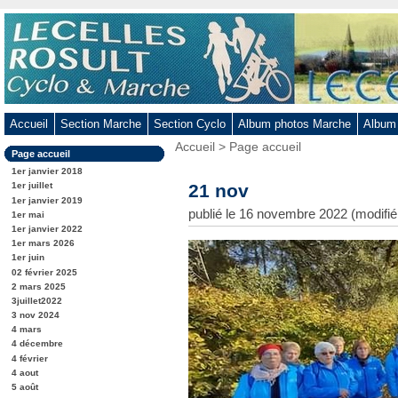
Aller
au
contenu
-
Aller
au
Accueil
Section Marche
Section Cyclo
Album photos Marche
Album
menu
Vous
Accueil
>
Page accueil
principal
Dans
Page accueil
êtes
-
la
ici
1er janvier 2018
rubrique
Aller
:
21 nov
1er juillet
:
1er janvier 2019
à
publié le 16 novembre 2022 (modifi
1er mai
la
1er janvier 2022
recherche
1er mars 2026
1er juin
02 février 2025
2 mars 2025
3juillet2022
3 nov 2024
4 mars
4 décembre
4 février
4 aout
5 août