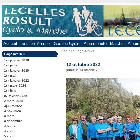
Aller
au
contenu
-
Aller
au
Accueil
Section Marche
Section Cyclo
Album photos Marche
Album
menu
Vous
Accueil
>
Page accueil
principal
Dans
Page accueil
êtes
-
la
ici
1er janvier 2018
rubrique
12 octobre 2022
Aller
:
1er juillet
:
publié le 13 octobre 2022
1er janvier 2019
à
1er mai
la
1er janvier 2022
recherche
1er mars 2026
1er juin
02 février 2025
2 mars 2025
3juillet2022
3 nov 2024
4 mars
4 décembre
4 février
4 aout
5 août