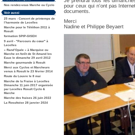
Je prendrai tous les dimanches
pour ceux qui n’ont pas Interne
Nos rendez-vous Marche ou Cyclo
documents.
Voir aussi
25 mars - Concert de printemps de
Merci
l’harmonie de Lecelles
Nadine et Philippe Beyaert
Marche pour le Téléthon 2011 à
Rosult
formation SPIP-GISEH
9 avril - "Parcours du cœur" à
Lecelles
« Rand’Opale » à Marquise ou
Marche en forêt de St Amand les
Eaux le dimanche 29 avril 2012
Marche gourmande à Rosult
Merci aux Cyclos et Marcheurs
venus à Rosult le 23 février 2014
Route du Louvre le 8 mai
Marche de la Fraise à Lecelles
Dimanche 11 juin 2017 organisée
par Lecelles Rosult Cyclo &
Marche
Marche des fraises 26 juin 2022
La Rosultoise 28 janvier 2024