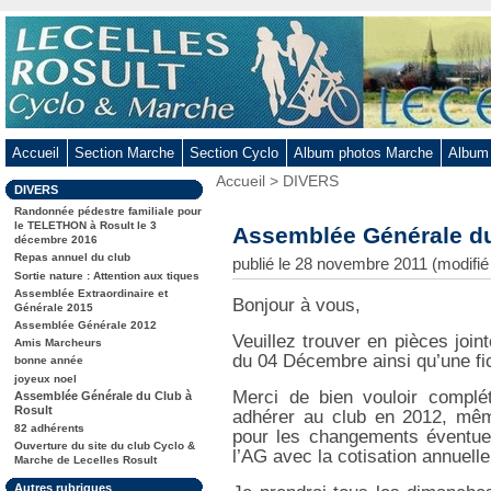
Aller
au
contenu
-
Aller
au
Accueil
Section Marche
Section Cyclo
Album photos Marche
Album
menu
Vous
Accueil
>
DIVERS
principal
Dans
DIVERS
êtes
-
la
ici
Randonnée pédestre familiale pour
rubrique
Aller
le TELETHON à Rosult le 3
:
Assemblée Générale du
:
décembre 2016
à
Repas annuel du club
publié le 28 novembre 2011 (modifi
la
Sortie nature : Attention aux tiques
Assemblée Extraordinaire et
recherche
Bonjour à vous,
Générale 2015
Assemblée Générale 2012
Veuillez trouver en pièces join
Amis Marcheurs
du 04 Décembre ainsi qu’une fi
bonne année
joyeux noel
Merci de bien vouloir complét
Assemblée Générale du Club à
Rosult
adhérer au club en 2012, même
82 adhérents
pour les changements éventuel
Ouverture du site du club Cyclo &
l’AG avec la cotisation annuelle
Marche de Lecelles Rosult
Autres rubriques