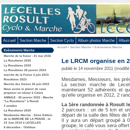
Aller
au
contenu
-
Aller
au
Accueil
Section Marche
Section Cyclo
Album photos Marche
Album
menu
Vous
Accueil
>
Section Marche
>
Evènements Marche
principal
Dans
Evènements Marche
êtes
-
la
ici
Marche de la fraise - 31 mai 2026
rubrique
Le LRCM organise en 2
Aller
:
La Rosultoise 2026
:
La Rosultoise 2025
à
publié le 14 novembre 2011 (modifi
La Rosultoise 28 janvier 2024
la
marche de la Fraise 4 juin 2023
recherche
Mesdames, Messieurs, les prés
Rosultoise 2023
La section marche de Lece
Marche des fraises 26 juin 2022
maintenant 52 adhérents et qu
Nous avons le plaisir de vous
proposer un séjour à Calais
qu’elle organise en 2012, 2 ra
ANNULE - 30 janvier 2022 - Marche
"La Rosultoise" à Rosult
La 1ère randonnée à Rosult l
2 octobre
2 parcours : un de 5 km et un
La Rosultoise 2020
départ de la salle des fêtes de 
Randonnée Marche : 3ème Edition
de la MARCHE DE LA FRAISE - le
Il y aura un départ groupé à 
23 Juin 2019 à LECELLES
groupe, le café vous sera offert
8 décembre - Téléthon