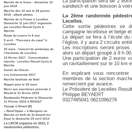
La participation sera de 2 euro
Marche de la fraise - dimanche 10
sandwich et une boisson à votre 
juin 2018
Marche des 10 ans le 28 janvier
2018 - album photos
La 2ème randonnée pédestre
Marche de la Fraise à Lecelles
Lecelles.
Dimanche 11 juin 2017 organisée
Cette sortie pédestres se d
par Lecelles Rosult Cyclo &
campagne lecelloise et belge et
Marche
Route du Louvre le 8 mai
Le départ se fera à l’école du
9 avril - "Parcours du cœur" à
l’église, il y aura 2 circuits e
Lecelles
Les inscriptions seront prises
25 mars - Concert de printemps de
alors un départ groupé à 9 h 00
l’harmonie de Lecelles
Une participation de 2 euros v
19 février 2017 - Concentration
marche - Lecelles Rosult Cyclo &
un ravitaillement sur le 10 km 
Marche
Soirée du Chicon
En espérant vous rencontrer 
Les événements 2017
membres de la section march
Marche familiale de Noël
remercient par avance.
Rappel pour le 28 mars
Le Président de Lecelles Rosu
Merci aux marcheurs présents à
Rosult le 21 février 2016
Philippe BEYAERT
Randonnée Pédestre le Dimanche
0327485041 0621096276
21 Février 2016 à ROSULT
Voyage à Dinant (B)
« Rand’Opale » à Marquise ou
Marche en forêt de St Amand les
Eaux le dimanche 29 avril 2012
Le LRCM organise en 2012, 2
randonnées pédestres.