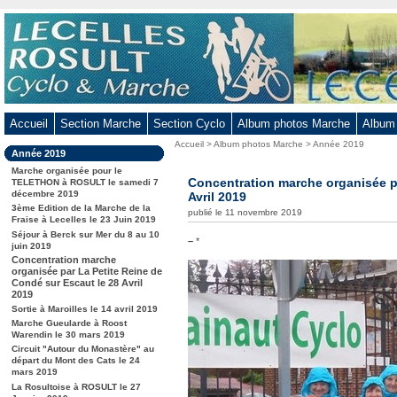
Aller
au
contenu
-
Aller
au
Accueil
Section Marche
Section Cyclo
Album photos Marche
Album
menu
Vous
Accueil
>
Album photos Marche
>
Année 2019
principal
Dans
Année 2019
êtes
-
la
ici
Marche organisée pour le
rubrique
Concentration marche organisée pa
Aller
TELETHON à ROSULT le samedi 7
:
:
décembre 2019
Avril 2019
à
3ème Edition de la Marche de la
publié le 11 novembre 2019
la
Fraise à Lecelles le 23 Juin 2019
Séjour à Berck sur Mer du 8 au 10
recherche
–
*
juin 2019
Concentration marche
organisée par La Petite Reine de
Condé sur Escaut le 28 Avril
2019
Sortie à Maroilles le 14 avril 2019
Marche Gueularde à Roost
Warendin le 30 mars 2019
Circuit "Autour du Monastère" au
départ du Mont des Cats le 24
mars 2019
La Rosultoise à ROSULT le 27