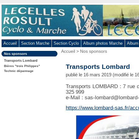
Aller
au
contenu
-
Aller
au
Accueil
Section Marche
Section Cyclo
Album photos Marche
Album
menu
Vous
Accueil
>
Nos sponsors
principal
Dans
Nos sponsors
êtes
-
la
ici
Transports Lombard
rubrique
Aller
:
Transports Lombard
:
Bières "trois Philippes"
à
Technic dépannage
publié le 16 mars 2019 (modifié le 
la
recherche
Transports LOMBARD : 7 rue d
325 999
e-Mail : sas-lombard@lombard-s
https://www.lombard-sas.fr/acc