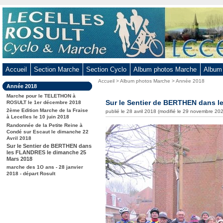
Aller
au
contenu
-
Aller
au
Accueil
Section Marche
Section Cyclo
Album photos Marche
Album
menu
Vous
Accueil
>
Album photos Marche
>
Année 2018
principal
Dans
Année 2018
êtes
-
la
ici
Marche pour le TELETHON à
rubrique
Sur le Sentier de BERTHEN dans 
Aller
ROSULT le 1er décembre 2018
:
:
2ème Edition Marche de la Fraise
publié le 28 avril 2018 (modifié le 29 novembre 20
à
à Lecelles le 10 juin 2018
la
Randonnée de la Petite Reine à
Condé sur Escaut le dimanche 22
recherche
Avril 2018
Sur le Sentier de BERTHEN dans
les FLANDRES le dimanche 25
Mars 2018
marche des 1O ans - 28 janvier
2018 - départ Rosult