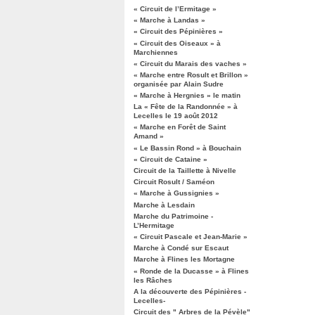
« Circuit de l’Ermitage »
« Marche à Landas »
« Circuit des Pépinières »
« Circuit des Oiseaux » à
Marchiennes
« Circuit du Marais des vaches »
« Marche entre Rosult et Brillon »
organisée par Alain Sudre
« Marche à Hergnies » le matin
La « Fête de la Randonnée » à
Lecelles le 19 août 2012
« Marche en Forêt de Saint
Amand »
« Le Bassin Rond » à Bouchain
« Circuit de Cataine »
Circuit de la Taillette à Nivelle
Circuit Rosult / Saméon
« Marche à Gussignies »
Marche à Lesdain
Marche du Patrimoine -
L’Hermitage
« Circuit Pascale et Jean-Marie »
Marche à Condé sur Escaut
Marche à Flines les Mortagne
« Ronde de la Ducasse » à Flines
les Râches
A la découverte des Pépinières -
Lecelles-
Circuit des " Arbres de la Pévèle"