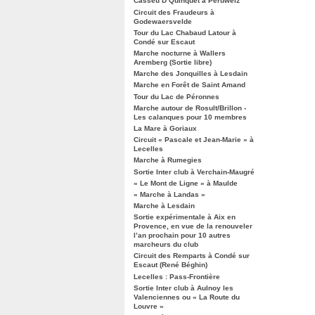
Casseu D’Quinquet à Péruwelz
Circuit des Fraudeurs à
Godewaersvelde
Tour du Lac Chabaud Latour à
Condé sur Escaut
Marche nocturne à Wallers
Aremberg (Sortie libre)
Marche des Jonquilles à Lesdain
Marche en Forêt de Saint Amand
Tour du Lac de Péronnes
Marche autour de Rosult/Brillon -
Les calanques pour 10 membres
La Mare à Goriaux
Circuit « Pascale et Jean-Marie » à
Lecelles
Marche à Rumegies
Sortie Inter club à Verchain-Maugré
« Le Mont de Ligne » à Maulde
« Marche à Landas »
Marche à Lesdain
Sortie expérimentale à Aix en
Provence, en vue de la renouveler
l’an prochain pour 10 autres
marcheurs du club
Circuit des Remparts à Condé sur
Escaut (René Béghin)
Lecelles : Pass-Frontière
Sortie Inter club à Aulnoy les
Valenciennes ou « La Route du
Louvre »