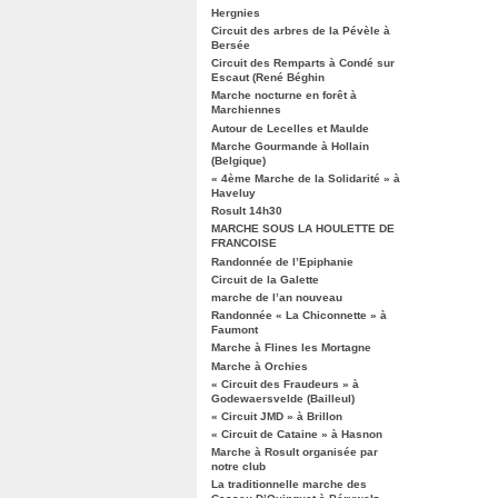
Hergnies
Circuit des arbres de la Pévèle à
Bersée
Circuit des Remparts à Condé sur
Escaut (René Béghin
Marche nocturne en forêt à
Marchiennes
Autour de Lecelles et Maulde
Marche Gourmande à Hollain
(Belgique)
« 4ème Marche de la Solidarité » à
Haveluy
Rosult 14h30
MARCHE SOUS LA HOULETTE DE
FRANCOISE
Randonnée de l’Epiphanie
Circuit de la Galette
marche de l’an nouveau
Randonnée « La Chiconnette » à
Faumont
Marche à Flines les Mortagne
Marche à Orchies
« Circuit des Fraudeurs » à
Godewaersvelde (Bailleul)
« Circuit JMD » à Brillon
« Circuit de Cataine » à Hasnon
Marche à Rosult organisée par
notre club
La traditionnelle marche des