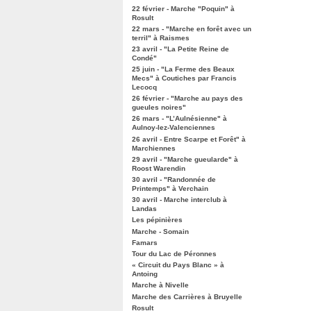
22 février - Marche "Poquin" à
Rosult
22 mars - "Marche en forêt avec un
terril" à Raismes
23 avril - "La Petite Reine de
Condé"
25 juin - "La Ferme des Beaux
Mecs" à Coutiches par Francis
Lecocq
26 février - "Marche au pays des
gueules noires"
26 mars - "L’Aulnésienne" à
Aulnoy-lez-Valenciennes
26 avril - Entre Scarpe et Forêt" à
Marchiennes
29 avril - "Marche gueularde" à
Roost Warendin
30 avril - "Randonnée de
Printemps" à Verchain
30 avril - Marche interclub à
Landas
Les pépinières
Marche - Somain
Famars
Tour du Lac de Péronnes
« Circuit du Pays Blanc » à
Antoing
Marche à Nivelle
Marche des Carrières à Bruyelle
Rosult