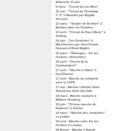
dimanche 11 juin
8 mars - "Circuit du Lac Bleu"
10 mai - "Circuit de l’Ermitage
n° 2" à Mouchin par Brigitte
Vervoort
12 mars - "Sentier de Berthen" à
Berthen dans les Flandres
12 avril - "Circuit du Pays Blanc" à
Antoing
14 juin - "Les Evoïches" à
Marchiennes par Jean-Claude
Gossart et René Béghin
15 mars - "Rumegies - Aix les
Orchies - Howardries
16 avril - "Circuit de la
Commanderie"
17 avril - "Marche à bâton" à
Kain/Tournai
17 avril - Marche de solidarité
avec le CCFD
17 mai - Marche à Bruille Saint
Amand par Alain Van Hille
18 mars - Marche nocturne à
Wallers Arenberg
18 juin - "23 ème marche de
Kopierre" à Aniche
19 mars - "Marche des Jonquilles"
à Lesdain
19 avril - Marche entre Aix les
Orchies et Landas
19 février - Marche à Rosult