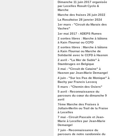
Dimanche 11 juin 2017 organisée
par Lecelles Rosult Cyclo &
Marche
Marche des fraises 26 juin 2022
La Rosultoise 28 janvier 2024
1er mars - "Circuit du Marais des
Vaches"
1er mai 2017 - ADEPS Rumes
2 sorties libres : Marche à bâtons
à Kain /Tournai ou CCFD
2 sorties libres : Marche à bâtons
à Kain /Tournai ou Marche de
Solidarité avec le CCFD à Hasnon
2 avril - "La Mer de Sable" à
Stambruges en Belgique
3 mai - "Circuit de Cataine" à
Hasnon par Jean-Marie Demangel
4 juin - "Sur les Pas de Monique" à
Bachy par Francis Lecocq
5 mars - "Chemin des Osiers"
5 avril - Reconnaissance du
parcours du cœur du dimanche 9
avril
7ème Marche des Fraises à
Jollain-Merlin ou Trail de la Fraise
à Lecelles
7 mai - Circuit Pascale et Jean-
Marie à Lecelles par Jean-Marie
Demangel
7 juin - Reconnaissance du
parcours de notre randonnée du