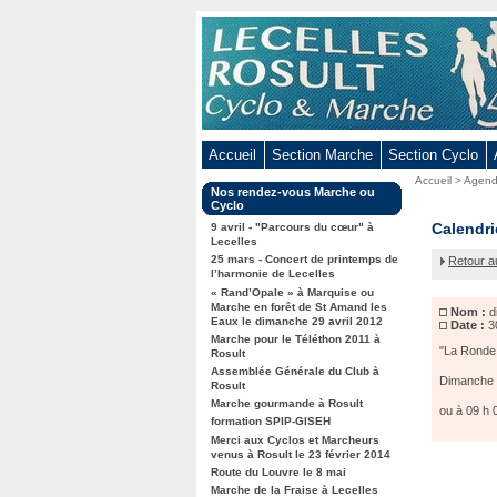
Aller
au
contenu
-
Aller
au
Accueil
Section Marche
Section Cyclo
menu
Vous
Accueil
>
Agen
principal
Dans
Nos rendez-vous Marche ou
êtes
-
la
Cyclo
ici
rubrique
dimanch
Calendri
Aller
9 avril - "Parcours du cœur" à
:
:
Lecelles
30
à
25 mars - Concert de printemps de
Retour a
juillet
la
l’harmonie de Lecelles
-
« Rand’Opale » à Marquise ou
recherche
"La
Marche en forêt de St Amand les
Nom :
di
Ronde
Eaux le dimanche 29 avril 2012
Date :
3
du
Marche pour le Téléthon 2011 à
Cercle"
"La Ronde 
Rosult
à
Assemblée Générale du Club à
Dimanche R
Rosult
Taintign
en
Marche gourmande à Rosult
ou à 09 h 0
Belgiqu
formation SPIP-GISEH
Merci aux Cyclos et Marcheurs
venus à Rosult le 23 février 2014
Route du Louvre le 8 mai
Marche de la Fraise à Lecelles