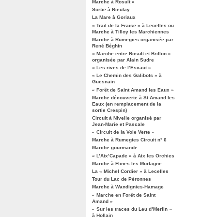
Marche à Rosult »
Sortie à Rieulay
La Mare à Goriaux
« Trail de la Fraise » à Lecelles ou
Marche à Tilloy les Marchiennes
Marche à Rumegies organisée par
René Béghin
« Marche entre Rosult et Brillon »
organisée par Alain Sudre
« Les rives de l’Escaut »
« Le Chemin des Galibots » à
Guesnain
« Forêt de Saint Amand les Eaux »
Marche découverte à St Amand les
Eaux (en remplacement de la
sortie Crespin)
Circuit à Nivelle organisé par
Jean-Marie et Pascale
« Circuit de la Voie Verte »
Marche à Rumegies Circuit n° 6
Marche gourmande
« L’Aix’Capade » à Aix les Orchies
Marche à Flines les Mortagne
La « Michel Cordier » à Lecelles
Tour du Lac de Péronnes
Marche à Wandignies-Hamage
« Marche en Forêt de Saint
Amand »
« Sur les traces du Leu d’Merlin »
à Hollain