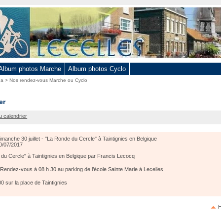
Album photos Marche
Album photos Cyclo
da
>
Nos rendez-vous Marche ou Cyclo
e
er
u calendrier
manche 30 juillet - "La Ronde du Cercle" à Taintignies en Belgique
0/07/2017
du Cercle" à Taintignies en Belgique par Francis Lecocq
endez-vous à 08 h 30 au parking de l’école Sainte Marie à Lecelles
ies
0 sur la place de Taintignies
e
H