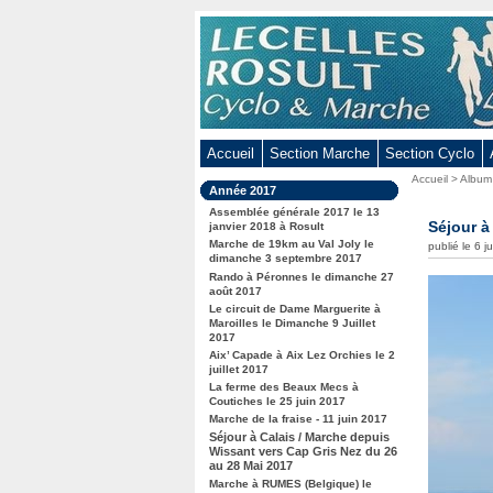
Aller
au
contenu
-
Aller
au
Accueil
Section Marche
Section Cyclo
menu
Vous
Accueil
>
Album
principal
Dans
Année 2017
êtes
-
la
ici
Assemblée générale 2017 le 13
rubrique
Séjour à
Aller
janvier 2018 à Rosult
:
:
Marche de 19km au Val Joly le
publié le 6 
à
dimanche 3 septembre 2017
la
Rando à Péronnes le dimanche 27
août 2017
recherche
Le circuit de Dame Marguerite à
Maroilles le Dimanche 9 Juillet
2017
Aix’ Capade à Aix Lez Orchies le 2
juillet 2017
La ferme des Beaux Mecs à
Coutiches le 25 juin 2017
Marche de la fraise - 11 juin 2017
Séjour à Calais / Marche depuis
Wissant vers Cap Gris Nez du 26
au 28 Mai 2017
Marche à RUMES (Belgique) le