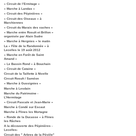
« Circuit de l’Ermitage »
« Marche à Landas »
« Circuit des Pépinières »
« Circuit des Oiseaux » à
Marchiennes
« Circuit du Marais des vaches »
« Marche entre Rosult et Brillon »
organisée par Alain Sudre
« Marche à Hergnies » le matin
La « Fête de la Randonnée » à
Lecelles le 19 août 2012
« Marche en Forêt de Saint
Amand »
« Le Bassin Rond » à Bouchain
« Circuit de Cataine »
Circuit de la Taillette à Nivelle
Circuit Rosult / Saméon
« Marche à Gussignies »
Marche à Lesdain
Marche du Patrimoine -
L’Hermitage
« Circuit Pascale et Jean-Marie »
Marche à Condé sur Escaut
Marche à Flines les Mortagne
« Ronde de la Ducasse » à Flines
les Râches
A la découverte des Pépinières -
Lecelles-
Circuit des " Arbres de la Pévèle"