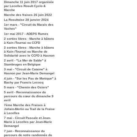
Dimanche 11 juin 2017 organisée
par Lecelles Rosult Cyclo &
Marche
Marche des fraises 26 juin 2022
La Rosultoise 28 janvier 2024
1er mars - "Circuit du Marais des
Vaches"
1er mai 2017 - ADEPS Rumes
2 sorties libres : Marche à bâtons
à Kain /Tournai ou CCFD
2 sorties libres : Marche à bâtons
à Kain /Tournai ou Marche de
Solidarité avec le CCFD à Hasnon
2 avril - "La Mer de Sable" à
Stambruges en Belgique
3 mai - "Circuit de Cataine" à
Hasnon par Jean-Marie Demangel
4 juin - "Sur les Pas de Monique" à
Bachy par Francis Lecocq
5 mars - "Chemin des Osiers"
5 avril - Reconnaissance du
parcours du cœur du dimanche 9
avril
7ème Marche des Fraises à
Jollain-Merlin ou Trail de la Fraise
à Lecelles
7 mai - Circuit Pascale et Jean-
Marie à Lecelles par Jean-Marie
Demangel
7 juin - Reconnaissance du
parcours de notre randonnée du