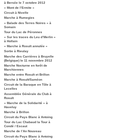
à Bersée le 7 octobre 2012
« Mont de l’Ermite »
Circuit à Nivelle
Marche à Rumegies
« Balade des Terres Noires » à
Somain
Tour du Lac de Péronnes
« Sur les traces du Leu d’Merlin »
à Hollain
« Marche à Rosult annulée »
Sortie à Rieulay
Marche des Carrières à Bruyelle
(Belgique) le 11 novembre 2012
Marche Nocturne en forêt de
Marchiennes
Marche entre Rosult et Brillon
Marche à Rosult/Saméon
Circuit de la Baraque en Tôle à
Lecelles
Assemblée Générale du Club à
Rosult
« Marche de la Solidarité » à
Haveluy
Marche à Brillon
Circuit du Pays Blanc à Antoing
Tour du Lac Chabaud la Tour à
Condé / Escaut
Marche de l’An Nouveau
Circuit du Pays Blanc à Antoing