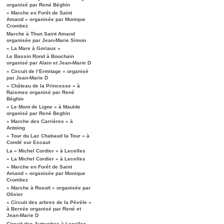
organisé par René Béghin
« Marche en Forêt de Saint
Amand » organisée par Monique
Crombez
Marche à Thun Saint Amand
organisée par Jean-Marie Simon
« La Mare à Goriaux »
Le Bassin Rond à Bouchain
organisé par Alain et Jean-Marie D
« Circuit de l’Ermitage » organisé
par Jean-Marie D
« Château de la Princesse » à
Raismes organisé par René
Béghin
« Le Mont de Ligne » à Maulde
organisé par René Beghin
« Marche des Carrières » à
Antoing
« Tour du Lac Chabaud la Tour » à
Condé sur Escaut
La « Michel Cordier » à Lecelles
« La Michel Cordier » à Lecelles
« Marche en Forêt de Saint
Amand » organisée par Monique
Crombez
« Marche à Rosult » organisée par
Olivier
« Circuit des arbres de la Pévèle »
à Bersée organisé par René et
Jean-Marie D
Circuit des Autruches à Lecelles