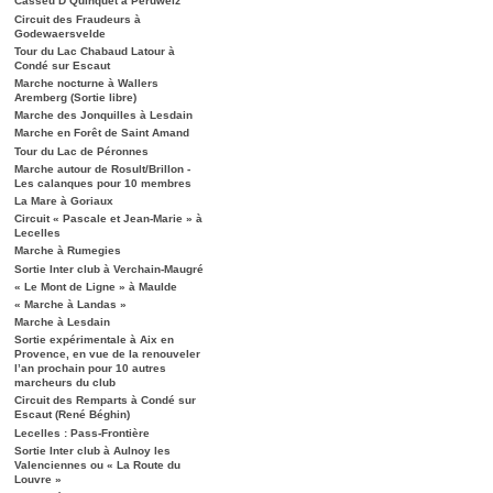
Casseu D’Quinquet à Péruwelz
Circuit des Fraudeurs à
Godewaersvelde
Tour du Lac Chabaud Latour à
Condé sur Escaut
Marche nocturne à Wallers
Aremberg (Sortie libre)
Marche des Jonquilles à Lesdain
Marche en Forêt de Saint Amand
Tour du Lac de Péronnes
Marche autour de Rosult/Brillon -
Les calanques pour 10 membres
La Mare à Goriaux
Circuit « Pascale et Jean-Marie » à
Lecelles
Marche à Rumegies
Sortie Inter club à Verchain-Maugré
« Le Mont de Ligne » à Maulde
« Marche à Landas »
Marche à Lesdain
Sortie expérimentale à Aix en
Provence, en vue de la renouveler
l’an prochain pour 10 autres
marcheurs du club
Circuit des Remparts à Condé sur
Escaut (René Béghin)
Lecelles : Pass-Frontière
Sortie Inter club à Aulnoy les
Valenciennes ou « La Route du
Louvre »