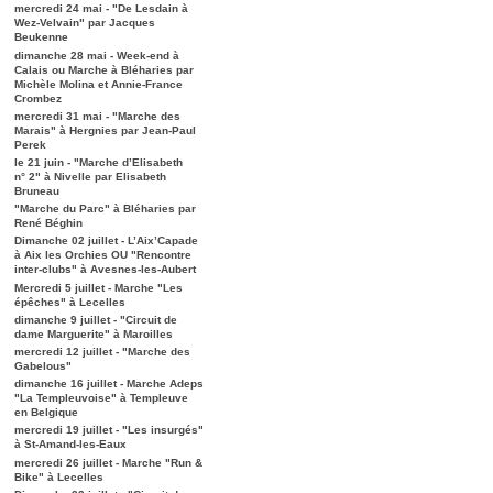
mercredi 24 mai - "De Lesdain à
Wez-Velvain" par Jacques
Beukenne
dimanche 28 mai - Week-end à
Calais ou Marche à Bléharies par
Michèle Molina et Annie-France
Crombez
mercredi 31 mai - "Marche des
Marais" à Hergnies par Jean-Paul
Perek
le 21 juin - "Marche d’Elisabeth
n° 2" à Nivelle par Elisabeth
Bruneau
"Marche du Parc" à Bléharies par
René Béghin
Dimanche 02 juillet - L’Aix’Capade
à Aix les Orchies OU "Rencontre
inter-clubs" à Avesnes-les-Aubert
Mercredi 5 juillet - Marche "Les
épêches" à Lecelles
dimanche 9 juillet - "Circuit de
dame Marguerite" à Maroilles
mercredi 12 juillet - "Marche des
Gabelous"
dimanche 16 juillet - Marche Adeps
"La Templeuvoise" à Templeuve
en Belgique
mercredi 19 juillet - "Les insurgés"
à St-Amand-les-Eaux
mercredi 26 juillet - Marche "Run &
Bike" à Lecelles