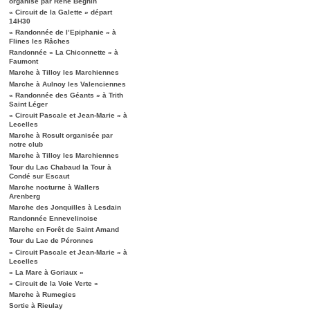
organisé par René Béghin
« Circuit de la Galette » départ
14H30
« Randonnée de l’Epiphanie » à
Flines les Râches
Randonnée « La Chiconnette » à
Faumont
Marche à Tilloy les Marchiennes
Marche à Aulnoy les Valenciennes
« Randonnée des Géants » à Trith
Saint Léger
« Circuit Pascale et Jean-Marie » à
Lecelles
Marche à Rosult organisée par
notre club
Marche à Tilloy les Marchiennes
Tour du Lac Chabaud la Tour à
Condé sur Escaut
Marche nocturne à Wallers
Arenberg
Marche des Jonquilles à Lesdain
Randonnée Ennevelinoise
Marche en Forêt de Saint Amand
Tour du Lac de Péronnes
« Circuit Pascale et Jean-Marie » à
Lecelles
« La Mare à Goriaux »
« Circuit de la Voie Verte »
Marche à Rumegies
Sortie à Rieulay