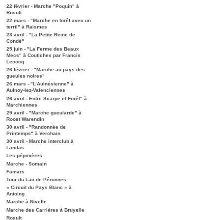
22 février - Marche "Poquin" à
Rosult
22 mars - "Marche en forêt avec un
terril" à Raismes
23 avril - "La Petite Reine de
Condé"
25 juin - "La Ferme des Beaux
Mecs" à Coutiches par Francis
Lecocq
26 février - "Marche au pays des
gueules noires"
26 mars - "L’Aulnésienne" à
Aulnoy-lez-Valenciennes
26 avril - Entre Scarpe et Forêt" à
Marchiennes
29 avril - "Marche gueularde" à
Roost Warendin
30 avril - "Randonnée de
Printemps" à Verchain
30 avril - Marche interclub à
Landas
Les pépinières
Marche - Somain
Famars
Tour du Lac de Péronnes
« Circuit du Pays Blanc » à
Antoing
Marche à Nivelle
Marche des Carrières à Bruyelle
Rosult