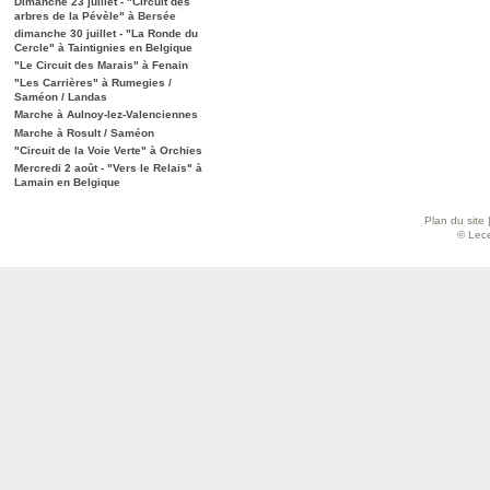
Dimanche 23 juillet - "Circuit des
arbres de la Pévèle" à Bersée
dimanche 30 juillet - "La Ronde du
Cercle" à Taintignies en Belgique
"Le Circuit des Marais" à Fenain
"Les Carrières" à Rumegies /
Saméon / Landas
Marche à Aulnoy-lez-Valenciennes
Marche à Rosult / Saméon
"Circuit de la Voie Verte" à Orchies
Mercredi 2 août - "Vers le Relais" à
Lamain en Belgique
Plan du site
© Lece