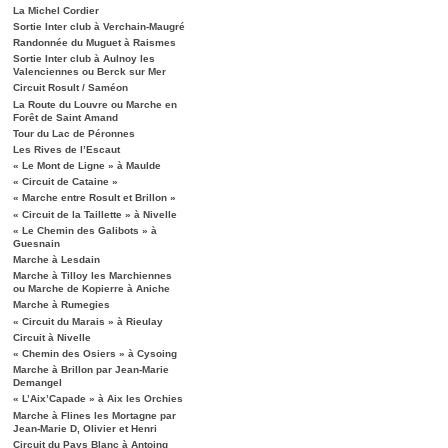
La Michel Cordier
Sortie Inter club à Verchain-Maugré
Randonnée du Muguet à Raismes
Sortie Inter club à Aulnoy les
Valenciennes ou Berck sur Mer
Circuit Rosult / Saméon
La Route du Louvre ou Marche en
Forêt de Saint Amand
Tour du Lac de Péronnes
Les Rives de l’Escaut
« Le Mont de Ligne » à Maulde
« Circuit de Cataine »
« Marche entre Rosult et Brillon »
« Circuit de la Taillette » à Nivelle
« Le Chemin des Galibots » à
Guesnain
Marche à Lesdain
Marche à Tilloy les Marchiennes
ou Marche de Kopierre à Aniche
Marche à Rumegies
« Circuit du Marais » à Rieulay
Circuit à Nivelle
« Chemin des Osiers » à Cysoing
Marche à Brillon par Jean-Marie
Demangel
« L’Aix’Capade » à Aix les Orchies
Marche à Flines les Mortagne par
Jean-Marie D, Olivier et Henri
Circuit du Pays Blanc à Antoing