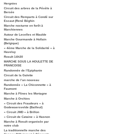
Hergnies
Circuit des arbres de la Pévèle à
Bersée
Circuit des Remparts à Condé sur
Escaut (René Béghin
Marche nocturne en forêt à
Marchiennes
Autour de Lecelles et Maulde
Marche Gourmande à Hollain
(Belgique)
« 4ème Marche de la Solidarité » à
Haveluy
Rosult 14h30
MARCHE SOUS LA HOULETTE DE
FRANCOISE
Randonnée de l’Epiphanie
Circuit de la Galette
marche de l’an nouveau
Randonnée « La Chiconnette » à
Faumont
Marche à Flines les Mortagne
Marche à Orchies
« Circuit des Fraudeurs » à
Godewaersvelde (Bailleul)
« Circuit JMD » à Brillon
« Circuit de Cataine » à Hasnon
Marche à Rosult organisée par
notre club
La traditionnelle marche des