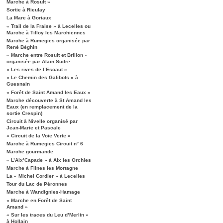
Marche à Rosult »
Sortie à Rieulay
La Mare à Goriaux
« Trail de la Fraise » à Lecelles ou
Marche à Tilloy les Marchiennes
Marche à Rumegies organisée par
René Béghin
« Marche entre Rosult et Brillon »
organisée par Alain Sudre
« Les rives de l’Escaut »
« Le Chemin des Galibots » à
Guesnain
« Forêt de Saint Amand les Eaux »
Marche découverte à St Amand les
Eaux (en remplacement de la
sortie Crespin)
Circuit à Nivelle organisé par
Jean-Marie et Pascale
« Circuit de la Voie Verte »
Marche à Rumegies Circuit n° 6
Marche gourmande
« L’Aix’Capade » à Aix les Orchies
Marche à Flines les Mortagne
La « Michel Cordier » à Lecelles
Tour du Lac de Péronnes
Marche à Wandignies-Hamage
« Marche en Forêt de Saint
Amand »
« Sur les traces du Leu d’Merlin »
à Hollain