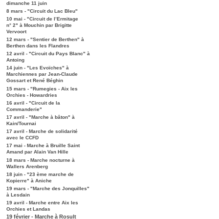
dimanche 11 juin
8 mars - "Circuit du Lac Bleu"
10 mai - "Circuit de l’Ermitage
n° 2" à Mouchin par Brigitte
Vervoort
12 mars - "Sentier de Berthen" à
Berthen dans les Flandres
12 avril - "Circuit du Pays Blanc" à
Antoing
14 juin - "Les Evoïches" à
Marchiennes par Jean-Claude
Gossart et René Béghin
15 mars - "Rumegies - Aix les
Orchies - Howardries
16 avril - "Circuit de la
Commanderie"
17 avril - "Marche à bâton" à
Kain/Tournai
17 avril - Marche de solidarité
avec le CCFD
17 mai - Marche à Bruille Saint
Amand par Alain Van Hille
18 mars - Marche nocturne à
Wallers Arenberg
18 juin - "23 ème marche de
Kopierre" à Aniche
19 mars - "Marche des Jonquilles"
à Lesdain
19 avril - Marche entre Aix les
Orchies et Landas
19 février - Marche à Rosult