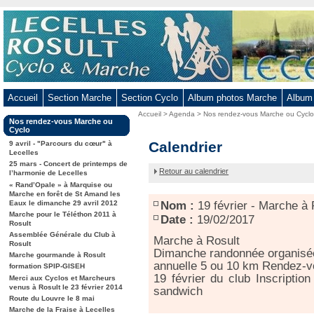
Aller
au
contenu
-
Aller
au
Accueil
Section Marche
Section Cyclo
Album photos Marche
Album
menu
Vous
Accueil
>
Agenda
>
Nos rendez-vous Marche ou Cycl
principal
Dans
Nos rendez-vous Marche ou
êtes
-
la
Cyclo
ici
rubrique
19
Calendrier
Aller
9 avril - "Parcours du cœur" à
:
:
Lecelles
février
à
25 mars - Concert de printemps de
-
Retour au calendrier
la
l’harmonie de Lecelles
Marche
« Rand’Opale » à Marquise ou
recherche
à
Marche en forêt de St Amand les
Rosult
Eaux le dimanche 29 avril 2012
Nom :
19 février - Marche à 
Marche pour le Téléthon 2011 à
Date :
19/02/2017
Rosult
Assemblée Générale du Club à
Marche à Rosult
Rosult
Dimanche randonnée organisée
Marche gourmande à Rosult
annuelle 5 ou 10 km Rendez-vo
formation SPIP-GISEH
19 février du club Inscriptio
Merci aux Cyclos et Marcheurs
venus à Rosult le 23 février 2014
sandwich
Route du Louvre le 8 mai
Marche de la Fraise à Lecelles