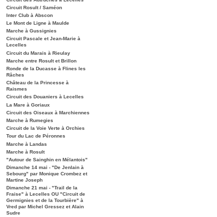
Circuit Rosult / Saméon
Inter Club à Abscon
Le Mont de Ligne à Maulde
Marche à Gussignies
Circuit Pascale et Jean-Marie à
Lecelles
Circuit du Marais à Rieulay
Marche entre Rosult et Brillon
Ronde de la Ducasse à Flines les
Râches
Château de la Princesse à
Raismes
Circuit des Douaniers à Lecelles
La Mare à Goriaux
Circuit des Oiseaux à Marchiennes
Marche à Rumegies
Circuit de la Voie Verte à Orchies
Tour du Lac de Péronnes
Marche à Landas
Marche à Rosult
"Autour de Sainghin en Mélantois"
Dimanche 14 mai - "De Jenlain à
Sebourg" par Monique Crombez et
Martine Joseph
Dimanche 21 mai - "Trail de la
Fraise" à Lecelles OU "Circuit de
Germignies et de la Tourbière" à
Vred par Michel Gressez et Alain
Sudre