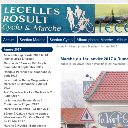
Aller
au
contenu
-
Aller
au
Accueil
Section Marche
Section Cyclo
Album photos Marche
Album
menu
Vous
Accueil
>
Album photos Marche
>
Année 2017
principal
Dans
Année 2017
êtes
-
la
ici
Assemblée générale 2017 le 13
rubrique
Marche du 1er janvier 2017 à Rum
Aller
janvier 2018 à Rosult
:
:
Marche de 19km au Val Joly le
publié le 16 janvier 2017 (modifié le 29 novembre 
à
dimanche 3 septembre 2017
la
Rando à Péronnes le dimanche 27
août 2017
recherche
Le circuit de Dame Marguerite à
Maroilles le Dimanche 9 Juillet
2017
Aix’ Capade à Aix Lez Orchies le 2
juillet 2017
La ferme des Beaux Mecs à
Coutiches le 25 juin 2017
Marche de la fraise - 11 juin 2017
Séjour à Calais / Marche depuis
Wissant vers Cap Gris Nez du 26
au 28 Mai 2017
Marche à RUMES (Belgique) le