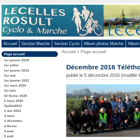
Aller
au
contenu
-
Aller
au
Accueil
Section Marche
Section Cyclo
Album photos Marche
Album
menu
Vous
Accueil
>
Page accueil
principal
Dans
Page accueil
êtes
-
la
ici
1er janvier 2018
rubrique
Aller
:
Décembre 2016 Téléth
1er juillet
:
1er janvier 2019
à
publié le 5 décembre 2016 (modifié
1er mai
la
1er janvier 2022
recherche
1er mars 2026
1er juin
02 février 2025
2 mars 2025
3juillet2022
3 nov 2024
4 mars
4 décembre
4 février
4 aout
5 août