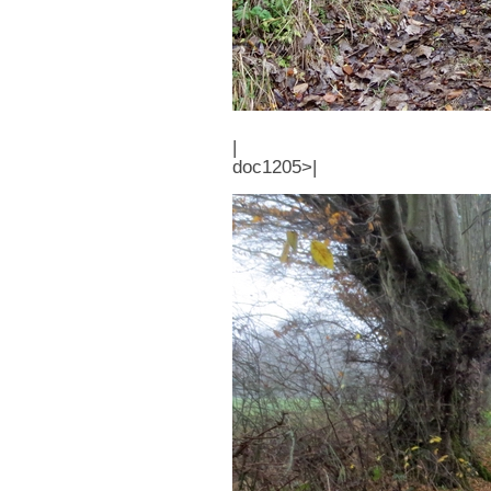
|
doc1205>|