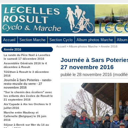
Aller
au
contenu
-
Aller
au
Accueil
Section Marche
Section Cyclo
Album photos Marche
Album
menu
Vous
Accueil
>
Album photos Marche
>
Année 2016
principal
Dans
Année 2016
êtes
-
la
ici
La rando du Père Noël à Lecelles
rubrique
Journée à Sars Poterie
Aller
le samedi 17 décembre 2016
:
:
Assemblée Générale 2016 le 4
à
27 novembre 2016
décembre à Rosult
la
Téléthon à Rosult le 3 décembre
publié le 28 novembre 2016 (modifi
2016
recherche
Journée à Sars Poteries - rando-
resto-musée du verre - 27
novembre 2016
Contenu
"Sur le chemin des écoliers" avec
les enfants des écoles de Rosult le
21 septembre 2016
Aix’Capade à Aix les Orchies le 3
juillet 2016
Marche entre Maubray et
Callenelle (Belgique) le 26 juin
2016
Séjour à Berck sur Mer du 14 au