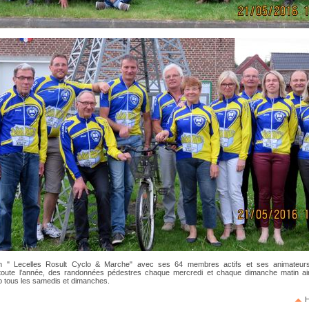
ion " Lecelles Rosult Cyclo & Marche" avec ses 64 membres actifs et ses animateur
 toute l’année, des randonnées pédestres chaque mercredi et chaque dimanche matin ai
lo tous les samedis et dimanches.
H