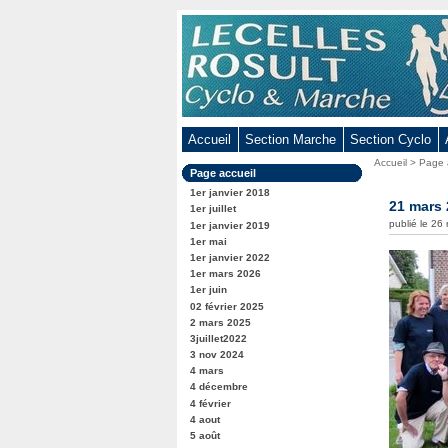
Aller
au
contenu
-
Aller
au
Accueil
Section Marche
Section Cyclo
menu
Vous
Accueil
>
Page 
principal
Dans
Page accueil
êtes
-
la
ici
1er janvier 2018
rubrique
21 mars
Aller
:
1er juillet
:
publié le 2
1er janvier 2019
à
1er mai
la
1er janvier 2022
recherche
1er mars 2026
1er juin
02 février 2025
2 mars 2025
3juillet2022
3 nov 2024
4 mars
4 décembre
4 février
4 aout
5 août