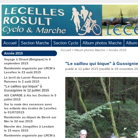
Aller
au
contenu
-
Aller
au
Accueil
Section Marche
Section Cyclo
Album photos Marche
Album
menu
Vous
Accueil
>
Album photos Marche
>
Année 2015
principal
Dans
Année 2015
êtes
-
la
ici
Voyage à Dinant (Belgique) le 6
rubrique
"Le caillou qui bique" à Gussignies
Aller
septembre 2015
:
:
Randonnée organisée par LRCM à
publié le 12 juillet 2015 (modifié le 29 novembre 2
à
Lecelles le 23 août 2015
la
Le terril du Lavoir Rousseau à
Raismes le 2 août 2015
recherche
"Le caillou qui bique" à
Gussignies le 12 juillet 2015
AIX CAPADE à Aix les Orchies le 5
juillet 2015
Sur la route des vacances avec
les enfants des écoles de Lecelles
le 01/07/2015
Randonnée au départ de Berck sur
Mer le 24 mai 2015
Marche des Jonquilles à Lesdain
le 15 mars 2015
Randonnée organisée par LRCM à