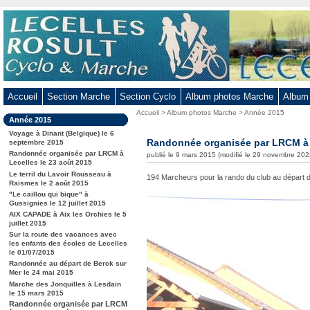
Aller
au
contenu
-
Aller
au
Accueil
Section Marche
Section Cyclo
Album photos Marche
Album
menu
Vous
Accueil
>
Album photos Marche
>
Année 2015
principal
Dans
Année 2015
êtes
-
la
ici
Voyage à Dinant (Belgique) le 6
rubrique
Randonnée organisée par LRCM à R
Aller
septembre 2015
:
:
Randonnée organisée par LRCM à
publié le 9 mars 2015 (modifié le 29 novembre 202
à
Lecelles le 23 août 2015
la
Le terril du Lavoir Rousseau à
194 Marcheurs pour la rando du club au départ 
Raismes le 2 août 2015
recherche
"Le caillou qui bique" à
Gussignies le 12 juillet 2015
AIX CAPADE à Aix les Orchies le 5
juillet 2015
Sur la route des vacances avec
les enfants des écoles de Lecelles
le 01/07/2015
Randonnée au départ de Berck sur
Mer le 24 mai 2015
Marche des Jonquilles à Lesdain
le 15 mars 2015
Randonnée organisée par LRCM