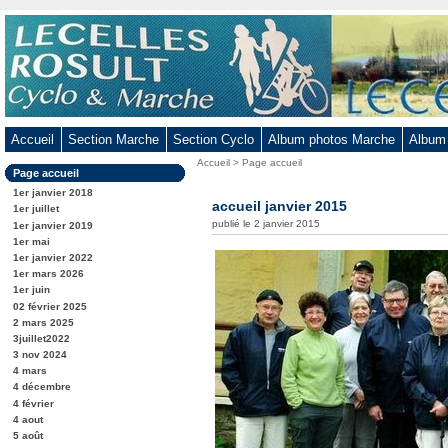
Aller
au
contenu
-
Aller
au
Accueil
Section Marche
Section Cyclo
Album photos Marche
Album
menu
Vous
Accueil
>
Page accueil
principal
Dans
Page accueil
êtes
-
la
ici
1er janvier 2018
rubrique
accueil janvier 2015
Aller
:
1er juillet
:
publié le 2 janvier 2015
1er janvier 2019
à
1er mai
la
1er janvier 2022
recherche
1er mars 2026
1er juin
02 février 2025
2 mars 2025
3juillet2022
3 nov 2024
4 mars
4 décembre
4 février
4 aout
5 août