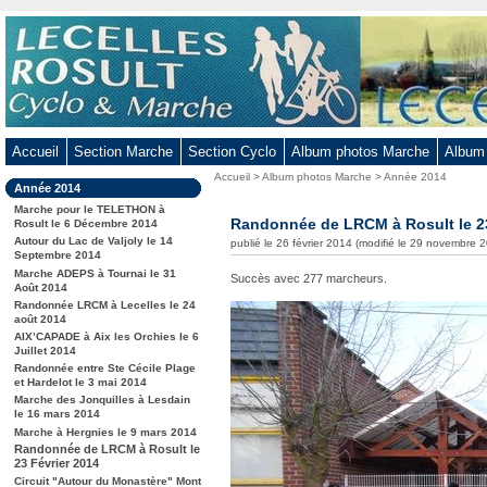
Aller
au
contenu
-
Aller
au
Accueil
Section Marche
Section Cyclo
Album photos Marche
Album
menu
Vous
Accueil
>
Album photos Marche
>
Année 2014
principal
Dans
Année 2014
êtes
-
la
ici
Marche pour le TELETHON à
rubrique
Randonnée de LRCM à Rosult le 23
Aller
Rosult le 6 Décembre 2014
:
:
Autour du Lac de Valjoly le 14
publié le 26 février 2014 (modifié le 29 novembre 
à
Septembre 2014
la
Marche ADEPS à Tournai le 31
Succès avec 277 marcheurs.
Août 2014
recherche
Randonnée LRCM à Lecelles le 24
août 2014
AIX’CAPADE à Aix les Orchies le 6
Juillet 2014
Randonnée entre Ste Cécile Plage
et Hardelot le 3 mai 2014
Marche des Jonquilles à Lesdain
le 16 mars 2014
Marche à Hergnies le 9 mars 2014
Randonnée de LRCM à Rosult le
23 Février 2014
Circuit "Autour du Monastère" Mont