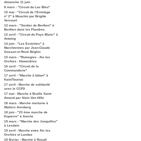
dimanche 11 juin
8 mars - "Circuit du Lac Bleu"
10 mai - "Circuit de l’Ermitage
n° 2" à Mouchin par Brigitte
Vervoort
12 mars - "Sentier de Berthen" à
Berthen dans les Flandres
12 avril - "Circuit du Pays Blanc" à
Antoing
14 juin - "Les Evoïches" à
Marchiennes par Jean-Claude
Gossart et René Béghin
15 mars - "Rumegies - Aix les
Orchies - Howardries
16 avril - "Circuit de la
Commanderie"
17 avril - "Marche à bâton" à
Kain/Tournai
17 avril - Marche de solidarité
avec le CCFD
17 mai - Marche à Bruille Saint
Amand par Alain Van Hille
18 mars - Marche nocturne à
Wallers Arenberg
18 juin - "23 ème marche de
Kopierre" à Aniche
19 mars - "Marche des Jonquilles"
à Lesdain
19 avril - Marche entre Aix les
Orchies et Landas
19 février - Marche à Rosult