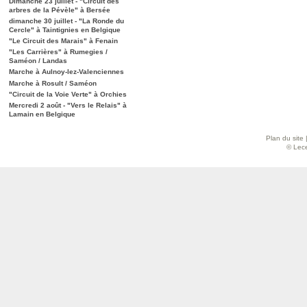
Dimanche 23 juillet - "Circuit des
arbres de la Pévèle" à Bersée
dimanche 30 juillet - "La Ronde du
Cercle" à Taintignies en Belgique
"Le Circuit des Marais" à Fenain
"Les Carrières" à Rumegies /
Saméon / Landas
Marche à Aulnoy-lez-Valenciennes
Marche à Rosult / Saméon
"Circuit de la Voie Verte" à Orchies
Mercredi 2 août - "Vers le Relais" à
Lamain en Belgique
Plan du site
© Lece