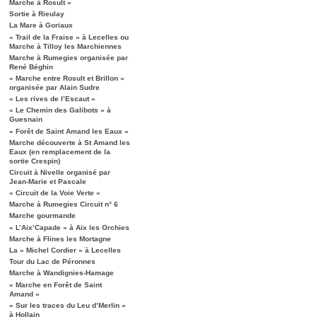
Marche à Rosult »
Sortie à Rieulay
La Mare à Goriaux
« Trail de la Fraise » à Lecelles ou
Marche à Tilloy les Marchiennes
Marche à Rumegies organisée par
René Béghin
« Marche entre Rosult et Brillon »
organisée par Alain Sudre
« Les rives de l’Escaut »
« Le Chemin des Galibots » à
Guesnain
« Forêt de Saint Amand les Eaux »
Marche découverte à St Amand les
Eaux (en remplacement de la
sortie Crespin)
Circuit à Nivelle organisé par
Jean-Marie et Pascale
« Circuit de la Voie Verte »
Marche à Rumegies Circuit n° 6
Marche gourmande
« L’Aix’Capade » à Aix les Orchies
Marche à Flines les Mortagne
La « Michel Cordier » à Lecelles
Tour du Lac de Péronnes
Marche à Wandignies-Hamage
« Marche en Forêt de Saint
Amand »
« Sur les traces du Leu d’Merlin »
à Hollain