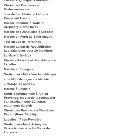
Casseu D’Quinquet à Péruwelz
Circuit des Fraudeurs à
Godewaersvelde
Tour du Lac Chabaud Latour à
Condé sur Escaut
Marche nocturne à Wallers
Aremberg (Sortie libre)
Marche des Jonquilles à Lesdain
Marche en Forêt de Saint Amand
Tour du Lac de Péronnes
Marche autour de Rosult/Brillon -
Les calanques pour 10 membres
La Mare à Goriaux
Circuit « Pascale et Jean-Marie » à
Lecelles
Marche à Rumegies
Sortie Inter club à Verchain-Maugré
« Le Mont de Ligne » à Maulde
« Marche à Landas »
Marche à Lesdain
Sortie expérimentale à Aix en
Provence, en vue de la renouveler
l’an prochain pour 10 autres
marcheurs du club
Circuit des Remparts à Condé sur
Escaut (René Béghin)
Lecelles : Pass-Frontière
Sortie Inter club à Aulnoy les
Valenciennes ou « La Route du
Louvre »