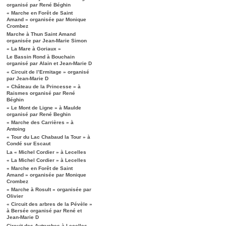
organisé par René Béghin
« Marche en Forêt de Saint
Amand » organisée par Monique
Crombez
Marche à Thun Saint Amand
organisée par Jean-Marie Simon
« La Mare à Goriaux »
Le Bassin Rond à Bouchain
organisé par Alain et Jean-Marie D
« Circuit de l’Ermitage » organisé
par Jean-Marie D
« Château de la Princesse » à
Raismes organisé par René
Béghin
« Le Mont de Ligne » à Maulde
organisé par René Beghin
« Marche des Carrières » à
Antoing
« Tour du Lac Chabaud la Tour » à
Condé sur Escaut
La « Michel Cordier » à Lecelles
« La Michel Cordier » à Lecelles
« Marche en Forêt de Saint
Amand » organisée par Monique
Crombez
« Marche à Rosult » organisée par
Olivier
« Circuit des arbres de la Pévèle »
à Bersée organisé par René et
Jean-Marie D
Circuit des Autruches à Lecelles