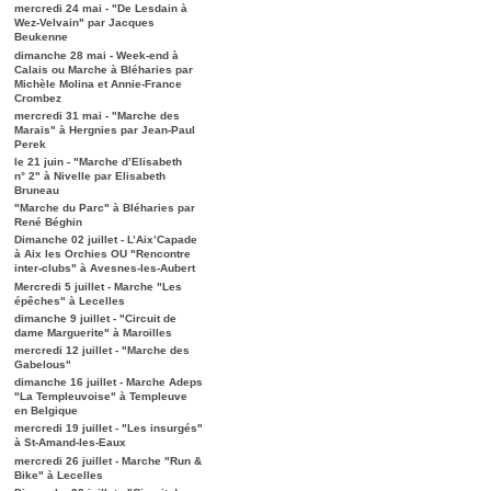
mercredi 24 mai - "De Lesdain à
Wez-Velvain" par Jacques
Beukenne
dimanche 28 mai - Week-end à
Calais ou Marche à Bléharies par
Michèle Molina et Annie-France
Crombez
mercredi 31 mai - "Marche des
Marais" à Hergnies par Jean-Paul
Perek
le 21 juin - "Marche d’Elisabeth
n° 2" à Nivelle par Elisabeth
Bruneau
"Marche du Parc" à Bléharies par
René Béghin
Dimanche 02 juillet - L’Aix’Capade
à Aix les Orchies OU "Rencontre
inter-clubs" à Avesnes-les-Aubert
Mercredi 5 juillet - Marche "Les
épêches" à Lecelles
dimanche 9 juillet - "Circuit de
dame Marguerite" à Maroilles
mercredi 12 juillet - "Marche des
Gabelous"
dimanche 16 juillet - Marche Adeps
"La Templeuvoise" à Templeuve
en Belgique
mercredi 19 juillet - "Les insurgés"
à St-Amand-les-Eaux
mercredi 26 juillet - Marche "Run &
Bike" à Lecelles