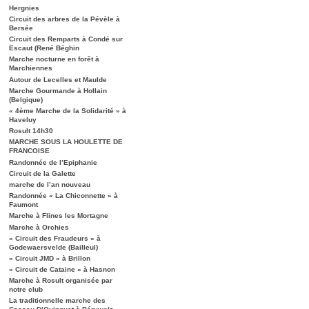
Hergnies
Circuit des arbres de la Pévèle à
Bersée
Circuit des Remparts à Condé sur
Escaut (René Béghin
Marche nocturne en forêt à
Marchiennes
Autour de Lecelles et Maulde
Marche Gourmande à Hollain
(Belgique)
« 4ème Marche de la Solidarité » à
Haveluy
Rosult 14h30
MARCHE SOUS LA HOULETTE DE
FRANCOISE
Randonnée de l’Epiphanie
Circuit de la Galette
marche de l’an nouveau
Randonnée « La Chiconnette » à
Faumont
Marche à Flines les Mortagne
Marche à Orchies
« Circuit des Fraudeurs » à
Godewaersvelde (Bailleul)
« Circuit JMD » à Brillon
« Circuit de Cataine » à Hasnon
Marche à Rosult organisée par
notre club
La traditionnelle marche des