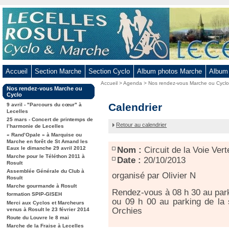
Aller
au
contenu
-
Aller
au
Accueil
Section Marche
Section Cyclo
Album photos Marche
Album
menu
Vous
Accueil
>
Agenda
>
Nos rendez-vous Marche ou Cycl
principal
Dans
Nos rendez-vous Marche ou
êtes
-
la
Cyclo
ici
rubrique
Circuit
Calendrier
Aller
9 avril - "Parcours du cœur" à
:
:
Lecelles
de
à
25 mars - Concert de printemps de
la
Retour au calendrier
la
l’harmonie de Lecelles
Voie
« Rand’Opale » à Marquise ou
recherche
Verte
Marche en forêt de St Amand les
à
Eaux le dimanche 29 avril 2012
Nom :
Circuit de la Voie Ver
Orchies
Marche pour le Téléthon 2011 à
Date :
20/10/2013
Rosult
Assemblée Générale du Club à
organisé par Olivier N
Rosult
Marche gourmande à Rosult
Rendez-vous à 08 h 30 au park
formation SPIP-GISEH
ou 09 h 00 au parking de la 
Merci aux Cyclos et Marcheurs
Orchies
venus à Rosult le 23 février 2014
Route du Louvre le 8 mai
Marche de la Fraise à Lecelles