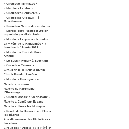
« Circuit de l’Ermitage »
« Marche à Landas »
« Circuit des Pépinières »
« Circuit des Oiseaux » à
Marchiennes
« Circuit du Marais des vaches »
« Marche entre Rosult et Brillon »
organisée par Alain Sudre
« Marche à Hergnies » le matin
La « Fête de la Randonnée » à
Lecelles le 19 août 2012
« Marche en Forêt de Saint
Amand »
« Le Bassin Rond » à Bouchain
« Circuit de Cataine »
Circuit de la Taillette à Nivelle
Circuit Rosult / Saméon
« Marche à Gussignies »
Marche à Lesdain
Marche du Patrimoine -
L’Hermitage
« Circuit Pascale et Jean-Marie »
Marche à Condé sur Escaut
Marche à Flines les Mortagne
« Ronde de la Ducasse » à Flines
les Râches
A la découverte des Pépinières -
Lecelles-
Circuit des " Arbres de la Pévèle"