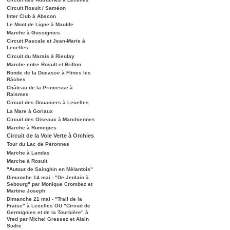
Circuit Rosult / Saméon
Inter Club à Abscon
Le Mont de Ligne à Maulde
Marche à Gussignies
Circuit Pascale et Jean-Marie à
Lecelles
Circuit du Marais à Rieulay
Marche entre Rosult et Brillon
Ronde de la Ducasse à Flines les
Râches
Château de la Princesse à
Raismes
Circuit des Douaniers à Lecelles
La Mare à Goriaux
Circuit des Oiseaux à Marchiennes
Marche à Rumegies
Circuit de la Voie Verte à Orchies
Tour du Lac de Péronnes
Marche à Landas
Marche à Rosult
"Autour de Sainghin en Mélantois"
Dimanche 14 mai - "De Jenlain à
Sebourg" par Monique Crombez et
Martine Joseph
Dimanche 21 mai - "Trail de la
Fraise" à Lecelles OU "Circuit de
Germignies et de la Tourbière" à
Vred par Michel Gressez et Alain
Sudre