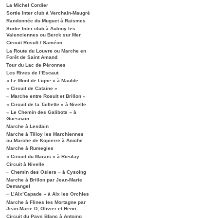
La Michel Cordier
Sortie Inter club à Verchain-Maugré
Randonnée du Muguet à Raismes
Sortie Inter club à Aulnoy les
Valenciennes ou Berck sur Mer
Circuit Rosult / Saméon
La Route du Louvre ou Marche en
Forêt de Saint Amand
Tour du Lac de Péronnes
Les Rives de l’Escaut
« Le Mont de Ligne » à Maulde
« Circuit de Cataine »
« Marche entre Rosult et Brillon »
« Circuit de la Taillette » à Nivelle
« Le Chemin des Galibots » à
Guesnain
Marche à Lesdain
Marche à Tilloy les Marchiennes
ou Marche de Kopierre à Aniche
Marche à Rumegies
« Circuit du Marais » à Rieulay
Circuit à Nivelle
« Chemin des Osiers » à Cysoing
Marche à Brillon par Jean-Marie
Demangel
« L’Aix’Capade » à Aix les Orchies
Marche à Flines les Mortagne par
Jean-Marie D, Olivier et Henri
Circuit du Pays Blanc à Antoing