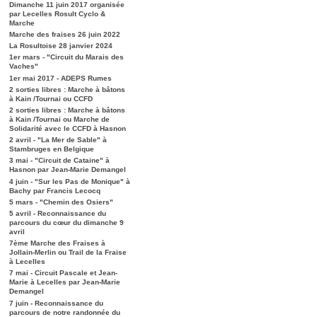
Dimanche 11 juin 2017 organisée
par Lecelles Rosult Cyclo &
Marche
Marche des fraises 26 juin 2022
La Rosultoise 28 janvier 2024
1er mars - "Circuit du Marais des
Vaches"
1er mai 2017 - ADEPS Rumes
2 sorties libres : Marche à bâtons
à Kain /Tournai ou CCFD
2 sorties libres : Marche à bâtons
à Kain /Tournai ou Marche de
Solidarité avec le CCFD à Hasnon
2 avril - "La Mer de Sable" à
Stambruges en Belgique
3 mai - "Circuit de Cataine" à
Hasnon par Jean-Marie Demangel
4 juin - "Sur les Pas de Monique" à
Bachy par Francis Lecocq
5 mars - "Chemin des Osiers"
5 avril - Reconnaissance du
parcours du cœur du dimanche 9
avril
7ème Marche des Fraises à
Jollain-Merlin ou Trail de la Fraise
à Lecelles
7 mai - Circuit Pascale et Jean-
Marie à Lecelles par Jean-Marie
Demangel
7 juin - Reconnaissance du
parcours de notre randonnée du