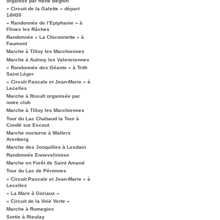
organisé par René Béghin
« Circuit de la Galette » départ
14H30
« Randonnée de l’Epiphanie » à
Flines les Râches
Randonnée « La Chiconnette » à
Faumont
Marche à Tilloy les Marchiennes
Marche à Aulnoy les Valenciennes
« Randonnée des Géants » à Trith
Saint Léger
« Circuit Pascale et Jean-Marie » à
Lecelles
Marche à Rosult organisée par
notre club
Marche à Tilloy les Marchiennes
Tour du Lac Chabaud la Tour à
Condé sur Escaut
Marche nocturne à Wallers
Arenberg
Marche des Jonquilles à Lesdain
Randonnée Ennevelinoise
Marche en Forêt de Saint Amand
Tour du Lac de Péronnes
« Circuit Pascale et Jean-Marie » à
Lecelles
« La Mare à Goriaux »
« Circuit de la Voie Verte »
Marche à Rumegies
Sortie à Rieulay