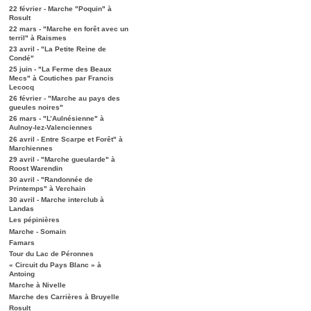
22 février - Marche "Poquin" à
Rosult
22 mars - "Marche en forêt avec un
terril" à Raismes
23 avril - "La Petite Reine de
Condé"
25 juin - "La Ferme des Beaux
Mecs" à Coutiches par Francis
Lecocq
26 février - "Marche au pays des
gueules noires"
26 mars - "L’Aulnésienne" à
Aulnoy-lez-Valenciennes
26 avril - Entre Scarpe et Forêt" à
Marchiennes
29 avril - "Marche gueularde" à
Roost Warendin
30 avril - "Randonnée de
Printemps" à Verchain
30 avril - Marche interclub à
Landas
Les pépinières
Marche - Somain
Famars
Tour du Lac de Péronnes
« Circuit du Pays Blanc » à
Antoing
Marche à Nivelle
Marche des Carrières à Bruyelle
Rosult