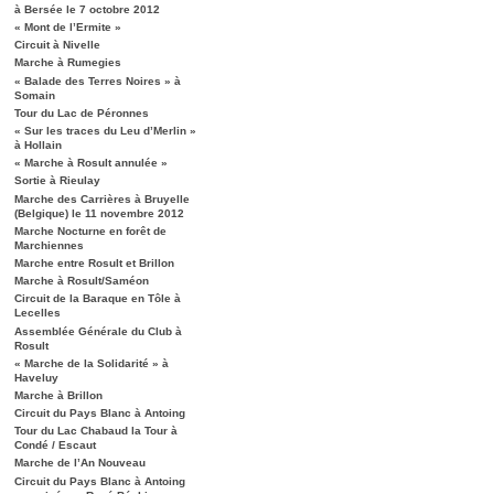
à Bersée le 7 octobre 2012
« Mont de l’Ermite »
Circuit à Nivelle
Marche à Rumegies
« Balade des Terres Noires » à
Somain
Tour du Lac de Péronnes
« Sur les traces du Leu d’Merlin »
à Hollain
« Marche à Rosult annulée »
Sortie à Rieulay
Marche des Carrières à Bruyelle
(Belgique) le 11 novembre 2012
Marche Nocturne en forêt de
Marchiennes
Marche entre Rosult et Brillon
Marche à Rosult/Saméon
Circuit de la Baraque en Tôle à
Lecelles
Assemblée Générale du Club à
Rosult
« Marche de la Solidarité » à
Haveluy
Marche à Brillon
Circuit du Pays Blanc à Antoing
Tour du Lac Chabaud la Tour à
Condé / Escaut
Marche de l’An Nouveau
Circuit du Pays Blanc à Antoing