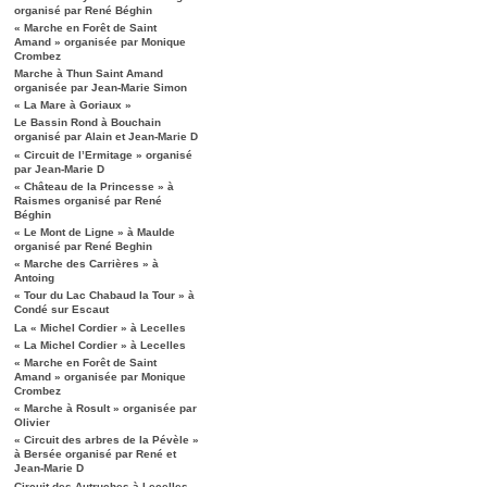
organisé par René Béghin
« Marche en Forêt de Saint
Amand » organisée par Monique
Crombez
Marche à Thun Saint Amand
organisée par Jean-Marie Simon
« La Mare à Goriaux »
Le Bassin Rond à Bouchain
organisé par Alain et Jean-Marie D
« Circuit de l’Ermitage » organisé
par Jean-Marie D
« Château de la Princesse » à
Raismes organisé par René
Béghin
« Le Mont de Ligne » à Maulde
organisé par René Beghin
« Marche des Carrières » à
Antoing
« Tour du Lac Chabaud la Tour » à
Condé sur Escaut
La « Michel Cordier » à Lecelles
« La Michel Cordier » à Lecelles
« Marche en Forêt de Saint
Amand » organisée par Monique
Crombez
« Marche à Rosult » organisée par
Olivier
« Circuit des arbres de la Pévèle »
à Bersée organisé par René et
Jean-Marie D
Circuit des Autruches à Lecelles