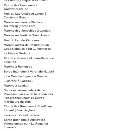
Casseu D’Quinquet à Péruwelz
Circuit des Fraudeurs à
Godewaersvelde
Tour du Lac Chabaud Latour à
Condé sur Escaut
Marche nocturne à Wallers
Aremberg (Sortie libre)
Marche des Jonquilles à Lesdain
Marche en Forêt de Saint Amand
Tour du Lac de Péronnes
Marche autour de Rosult/Brillon -
Les calanques pour 10 membres
La Mare à Goriaux
Circuit « Pascale et Jean-Marie » à
Lecelles
Marche à Rumegies
Sortie Inter club à Verchain-Maugré
« Le Mont de Ligne » à Maulde
« Marche à Landas »
Marche à Lesdain
Sortie expérimentale à Aix en
Provence, en vue de la renouveler
l’an prochain pour 10 autres
marcheurs du club
Circuit des Remparts à Condé sur
Escaut (René Béghin)
Lecelles : Pass-Frontière
Sortie Inter club à Aulnoy les
Valenciennes ou « La Route du
Louvre »