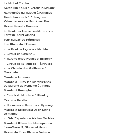
La Michel Cordier
Sortie Inter club à Verchain-Maugré
Randonnée du Muguet à Raismes
Sortie Inter club à Aulnoy les
Valenciennes ou Berck sur Mer
Circuit Rosult / Saméon
La Route du Louvre ou Marche en
Forêt de Saint Amand
Tour du Lac de Péronnes
Les Rives de l’Escaut
« Le Mont de Ligne » à Maulde
« Circuit de Cataine »
« Marche entre Rosult et Brillon »
« Circuit de la Taillette » à Nivelle
« Le Chemin des Galibots » à
Guesnain
Marche à Lesdain
Marche à Tilloy les Marchiennes
ou Marche de Kopierre à Aniche
Marche à Rumegies
« Circuit du Marais » à Rieulay
Circuit à Nivelle
« Chemin des Osiers » à Cysoing
Marche à Brillon par Jean-Marie
Demangel
« L’Aix’Capade » à Aix les Orchies
Marche à Flines les Mortagne par
Jean-Marie D, Olivier et Henri
Circuit du Pays Blanc à Antoing