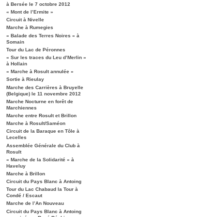
à Bersée le 7 octobre 2012
« Mont de l’Ermite »
Circuit à Nivelle
Marche à Rumegies
« Balade des Terres Noires » à
Somain
Tour du Lac de Péronnes
« Sur les traces du Leu d’Merlin »
à Hollain
« Marche à Rosult annulée »
Sortie à Rieulay
Marche des Carrières à Bruyelle
(Belgique) le 11 novembre 2012
Marche Nocturne en forêt de
Marchiennes
Marche entre Rosult et Brillon
Marche à Rosult/Saméon
Circuit de la Baraque en Tôle à
Lecelles
Assemblée Générale du Club à
Rosult
« Marche de la Solidarité » à
Haveluy
Marche à Brillon
Circuit du Pays Blanc à Antoing
Tour du Lac Chabaud la Tour à
Condé / Escaut
Marche de l’An Nouveau
Circuit du Pays Blanc à Antoing