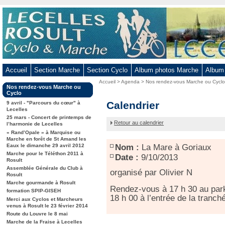
Aller
au
contenu
-
Aller
au
Accueil
Section Marche
Section Cyclo
Album photos Marche
Album
menu
Vous
Accueil
>
Agenda
>
Nos rendez-vous Marche ou Cycl
principal
Dans
Nos rendez-vous Marche ou
êtes
-
la
Cyclo
ici
rubrique
La
Calendrier
Aller
9 avril - "Parcours du cœur" à
:
:
Lecelles
Mare
à
25 mars - Concert de printemps de
à
Retour au calendrier
la
l’harmonie de Lecelles
Goriaux
« Rand’Opale » à Marquise ou
recherche
Marche en forêt de St Amand les
Eaux le dimanche 29 avril 2012
Nom :
La Mare à Goriaux
Marche pour le Téléthon 2011 à
Date :
9/10/2013
Rosult
Assemblée Générale du Club à
organisé par Olivier N
Rosult
Marche gourmande à Rosult
Rendez-vous à 17 h 30 au park
formation SPIP-GISEH
18 h 00 à l’entrée de la tranc
Merci aux Cyclos et Marcheurs
venus à Rosult le 23 février 2014
Route du Louvre le 8 mai
Marche de la Fraise à Lecelles