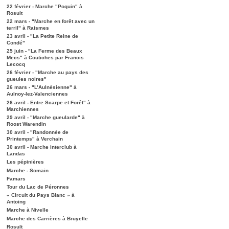
22 février - Marche "Poquin" à
Rosult
22 mars - "Marche en forêt avec un
terril" à Raismes
23 avril - "La Petite Reine de
Condé"
25 juin - "La Ferme des Beaux
Mecs" à Coutiches par Francis
Lecocq
26 février - "Marche au pays des
gueules noires"
26 mars - "L’Aulnésienne" à
Aulnoy-lez-Valenciennes
26 avril - Entre Scarpe et Forêt" à
Marchiennes
29 avril - "Marche gueularde" à
Roost Warendin
30 avril - "Randonnée de
Printemps" à Verchain
30 avril - Marche interclub à
Landas
Les pépinières
Marche - Somain
Famars
Tour du Lac de Péronnes
« Circuit du Pays Blanc » à
Antoing
Marche à Nivelle
Marche des Carrières à Bruyelle
Rosult