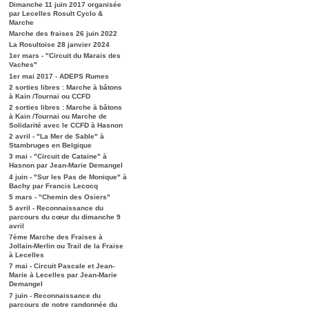
Dimanche 11 juin 2017 organisée
par Lecelles Rosult Cyclo &
Marche
Marche des fraises 26 juin 2022
La Rosultoise 28 janvier 2024
1er mars - "Circuit du Marais des
Vaches"
1er mai 2017 - ADEPS Rumes
2 sorties libres : Marche à bâtons
à Kain /Tournai ou CCFD
2 sorties libres : Marche à bâtons
à Kain /Tournai ou Marche de
Solidarité avec le CCFD à Hasnon
2 avril - "La Mer de Sable" à
Stambruges en Belgique
3 mai - "Circuit de Cataine" à
Hasnon par Jean-Marie Demangel
4 juin - "Sur les Pas de Monique" à
Bachy par Francis Lecocq
5 mars - "Chemin des Osiers"
5 avril - Reconnaissance du
parcours du cœur du dimanche 9
avril
7ème Marche des Fraises à
Jollain-Merlin ou Trail de la Fraise
à Lecelles
7 mai - Circuit Pascale et Jean-
Marie à Lecelles par Jean-Marie
Demangel
7 juin - Reconnaissance du
parcours de notre randonnée du