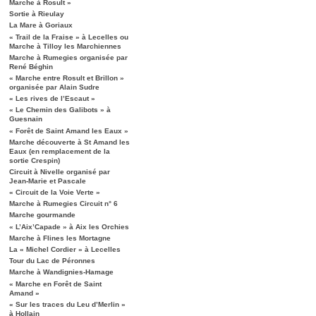
Marche à Rosult »
Sortie à Rieulay
La Mare à Goriaux
« Trail de la Fraise » à Lecelles ou
Marche à Tilloy les Marchiennes
Marche à Rumegies organisée par
René Béghin
« Marche entre Rosult et Brillon »
organisée par Alain Sudre
« Les rives de l’Escaut »
« Le Chemin des Galibots » à
Guesnain
« Forêt de Saint Amand les Eaux »
Marche découverte à St Amand les
Eaux (en remplacement de la
sortie Crespin)
Circuit à Nivelle organisé par
Jean-Marie et Pascale
« Circuit de la Voie Verte »
Marche à Rumegies Circuit n° 6
Marche gourmande
« L’Aix’Capade » à Aix les Orchies
Marche à Flines les Mortagne
La « Michel Cordier » à Lecelles
Tour du Lac de Péronnes
Marche à Wandignies-Hamage
« Marche en Forêt de Saint
Amand »
« Sur les traces du Leu d’Merlin »
à Hollain