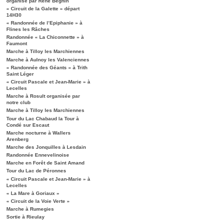
organisé par René Béghin
« Circuit de la Galette » départ
14H30
« Randonnée de l’Epiphanie » à
Flines les Râches
Randonnée « La Chiconnette » à
Faumont
Marche à Tilloy les Marchiennes
Marche à Aulnoy les Valenciennes
« Randonnée des Géants » à Trith
Saint Léger
« Circuit Pascale et Jean-Marie » à
Lecelles
Marche à Rosult organisée par
notre club
Marche à Tilloy les Marchiennes
Tour du Lac Chabaud la Tour à
Condé sur Escaut
Marche nocturne à Wallers
Arenberg
Marche des Jonquilles à Lesdain
Randonnée Ennevelinoise
Marche en Forêt de Saint Amand
Tour du Lac de Péronnes
« Circuit Pascale et Jean-Marie » à
Lecelles
« La Mare à Goriaux »
« Circuit de la Voie Verte »
Marche à Rumegies
Sortie à Rieulay