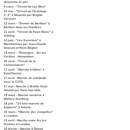
dimanche 11 juin
8 mars - "Circuit du Lac Bleu"
10 mai - "Circuit de l’Ermitage
n° 2" à Mouchin par Brigitte
Vervoort
12 mars - "Sentier de Berthen" à
Berthen dans les Flandres
12 avril - "Circuit du Pays Blanc" à
Antoing
14 juin - "Les Evoïches" à
Marchiennes par Jean-Claude
Gossart et René Béghin
15 mars - "Rumegies - Aix les
Orchies - Howardries
16 avril - "Circuit de la
Commanderie"
17 avril - "Marche à bâton" à
Kain/Tournai
17 avril - Marche de solidarité
avec le CCFD
17 mai - Marche à Bruille Saint
Amand par Alain Van Hille
18 mars - Marche nocturne à
Wallers Arenberg
18 juin - "23 ème marche de
Kopierre" à Aniche
19 mars - "Marche des Jonquilles"
à Lesdain
19 avril - Marche entre Aix les
Orchies et Landas
19 février - Marche à Rosult