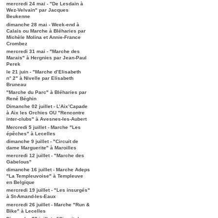
mercredi 24 mai - "De Lesdain à
Wez-Velvain" par Jacques
Beukenne
dimanche 28 mai - Week-end à
Calais ou Marche à Bléharies par
Michèle Molina et Annie-France
Crombez
mercredi 31 mai - "Marche des
Marais" à Hergnies par Jean-Paul
Perek
le 21 juin - "Marche d’Elisabeth
n° 2" à Nivelle par Elisabeth
Bruneau
"Marche du Parc" à Bléharies par
René Béghin
Dimanche 02 juillet - L’Aix’Capade
à Aix les Orchies OU "Rencontre
inter-clubs" à Avesnes-les-Aubert
Mercredi 5 juillet - Marche "Les
épêches" à Lecelles
dimanche 9 juillet - "Circuit de
dame Marguerite" à Maroilles
mercredi 12 juillet - "Marche des
Gabelous"
dimanche 16 juillet - Marche Adeps
"La Templeuvoise" à Templeuve
en Belgique
mercredi 19 juillet - "Les insurgés"
à St-Amand-les-Eaux
mercredi 26 juillet - Marche "Run &
Bike" à Lecelles