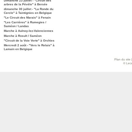
Dimanche 23 juillet - "Circuit des
arbres de la Pévèle" à Bersée
dimanche 30 juillet - "La Ronde du
Cercle" à Taintignies en Belgique
"Le Circuit des Marais" à Fenain
"Les Carrières" à Rumegies /
Saméon / Landas
Marche à Aulnoy-lez-Valenciennes
Marche à Rosult / Saméon
"Circuit de la Voie Verte" à Orchies
Mercredi 2 août - "Vers le Relais" à
Lamain en Belgique
Plan du site
© Lece