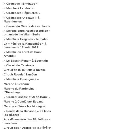
« Circuit de l’Ermitage »
« Marche à Landas »
« Circuit des Pépinières »
« Circuit des Oiseaux » à
Marchiennes
« Circuit du Marais des vaches »
« Marche entre Rosult et Brillon »
organisée par Alain Sudre
« Marche à Hergnies » le matin
La « Fête de la Randonnée » à
Lecelles le 19 août 2012
« Marche en Forêt de Saint
Amand »
« Le Bassin Rond » à Bouchain
« Circuit de Cataine »
Circuit de la Taillette à Nivelle
Circuit Rosult / Saméon
« Marche à Gussignies »
Marche à Lesdain
Marche du Patrimoine -
L’Hermitage
« Circuit Pascale et Jean-Marie »
Marche à Condé sur Escaut
Marche à Flines les Mortagne
« Ronde de la Ducasse » à Flines
les Râches
A la découverte des Pépinières -
Lecelles-
Circuit des " Arbres de la Pévèle"