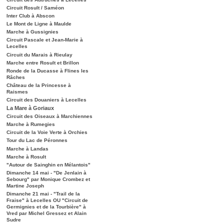
Circuit Rosult / Saméon
Inter Club à Abscon
Le Mont de Ligne à Maulde
Marche à Gussignies
Circuit Pascale et Jean-Marie à
Lecelles
Circuit du Marais à Rieulay
Marche entre Rosult et Brillon
Ronde de la Ducasse à Flines les
Râches
Château de la Princesse à
Raismes
Circuit des Douaniers à Lecelles
La Mare à Goriaux
Circuit des Oiseaux à Marchiennes
Marche à Rumegies
Circuit de la Voie Verte à Orchies
Tour du Lac de Péronnes
Marche à Landas
Marche à Rosult
"Autour de Sainghin en Mélantois"
Dimanche 14 mai - "De Jenlain à
Sebourg" par Monique Crombez et
Martine Joseph
Dimanche 21 mai - "Trail de la
Fraise" à Lecelles OU "Circuit de
Germignies et de la Tourbière" à
Vred par Michel Gressez et Alain
Sudre