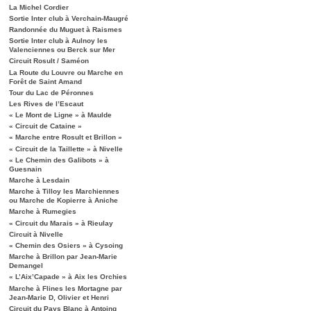
La Michel Cordier
Sortie Inter club à Verchain-Maugré
Randonnée du Muguet à Raismes
Sortie Inter club à Aulnoy les
Valenciennes ou Berck sur Mer
Circuit Rosult / Saméon
La Route du Louvre ou Marche en
Forêt de Saint Amand
Tour du Lac de Péronnes
Les Rives de l’Escaut
« Le Mont de Ligne » à Maulde
« Circuit de Cataine »
« Marche entre Rosult et Brillon »
« Circuit de la Taillette » à Nivelle
« Le Chemin des Galibots » à
Guesnain
Marche à Lesdain
Marche à Tilloy les Marchiennes
ou Marche de Kopierre à Aniche
Marche à Rumegies
« Circuit du Marais » à Rieulay
Circuit à Nivelle
« Chemin des Osiers » à Cysoing
Marche à Brillon par Jean-Marie
Demangel
« L’Aix’Capade » à Aix les Orchies
Marche à Flines les Mortagne par
Jean-Marie D, Olivier et Henri
Circuit du Pays Blanc à Antoing