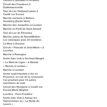
Casseu D’Quinquet à Péruwelz
Circuit des Fraudeurs à
Godewaersvelde
Tour du Lac Chabaud Latour à
Condé sur Escaut
Marche nocturne à Wallers
Aremberg (Sortie libre)
Marche des Jonquilles à Lesdain
Marche en Forêt de Saint Amand
Tour du Lac de Péronnes
Marche autour de Rosult/Brillon -
Les calanques pour 10 membres
La Mare à Goriaux
Circuit « Pascale et Jean-Marie » à
Lecelles
Marche à Rumegies
Sortie Inter club à Verchain-Maugré
« Le Mont de Ligne » à Maulde
« Marche à Landas »
Marche à Lesdain
Sortie expérimentale à Aix en
Provence, en vue de la renouveler
l’an prochain pour 10 autres
marcheurs du club
Circuit des Remparts à Condé sur
Escaut (René Béghin)
Lecelles : Pass-Frontière
Sortie Inter club à Aulnoy les
Valenciennes ou « La Route du
Louvre »