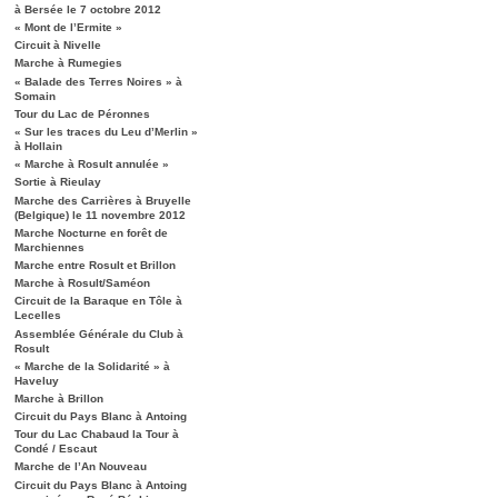
à Bersée le 7 octobre 2012
« Mont de l’Ermite »
Circuit à Nivelle
Marche à Rumegies
« Balade des Terres Noires » à
Somain
Tour du Lac de Péronnes
« Sur les traces du Leu d’Merlin »
à Hollain
« Marche à Rosult annulée »
Sortie à Rieulay
Marche des Carrières à Bruyelle
(Belgique) le 11 novembre 2012
Marche Nocturne en forêt de
Marchiennes
Marche entre Rosult et Brillon
Marche à Rosult/Saméon
Circuit de la Baraque en Tôle à
Lecelles
Assemblée Générale du Club à
Rosult
« Marche de la Solidarité » à
Haveluy
Marche à Brillon
Circuit du Pays Blanc à Antoing
Tour du Lac Chabaud la Tour à
Condé / Escaut
Marche de l’An Nouveau
Circuit du Pays Blanc à Antoing