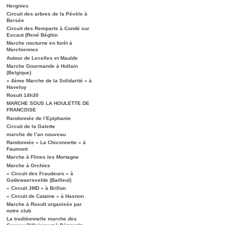
Hergnies
Circuit des arbres de la Pévèle à
Bersée
Circuit des Remparts à Condé sur
Escaut (René Béghin
Marche nocturne en forêt à
Marchiennes
Autour de Lecelles et Maulde
Marche Gourmande à Hollain
(Belgique)
« 4ème Marche de la Solidarité » à
Haveluy
Rosult 14h30
MARCHE SOUS LA HOULETTE DE
FRANCOISE
Randonnée de l’Epiphanie
Circuit de la Galette
marche de l’an nouveau
Randonnée « La Chiconnette » à
Faumont
Marche à Flines les Mortagne
Marche à Orchies
« Circuit des Fraudeurs » à
Godewaersvelde (Bailleul)
« Circuit JMD » à Brillon
« Circuit de Cataine » à Hasnon
Marche à Rosult organisée par
notre club
La traditionnelle marche des