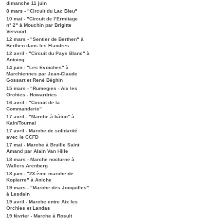
dimanche 11 juin
8 mars - "Circuit du Lac Bleu"
10 mai - "Circuit de l’Ermitage
n° 2" à Mouchin par Brigitte
Vervoort
12 mars - "Sentier de Berthen" à
Berthen dans les Flandres
12 avril - "Circuit du Pays Blanc" à
Antoing
14 juin - "Les Evoïches" à
Marchiennes par Jean-Claude
Gossart et René Béghin
15 mars - "Rumegies - Aix les
Orchies - Howardries
16 avril - "Circuit de la
Commanderie"
17 avril - "Marche à bâton" à
Kain/Tournai
17 avril - Marche de solidarité
avec le CCFD
17 mai - Marche à Bruille Saint
Amand par Alain Van Hille
18 mars - Marche nocturne à
Wallers Arenberg
18 juin - "23 ème marche de
Kopierre" à Aniche
19 mars - "Marche des Jonquilles"
à Lesdain
19 avril - Marche entre Aix les
Orchies et Landas
19 février - Marche à Rosult