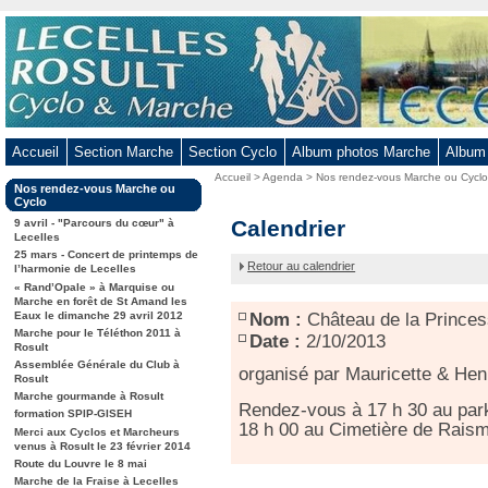
Aller
au
contenu
-
Aller
au
Accueil
Section Marche
Section Cyclo
Album photos Marche
Album
menu
Vous
Accueil
>
Agenda
>
Nos rendez-vous Marche ou Cycl
principal
Dans
Nos rendez-vous Marche ou
êtes
-
la
Cyclo
ici
rubrique
Château
Calendrier
Aller
9 avril - "Parcours du cœur" à
:
:
Lecelles
de
à
25 mars - Concert de printemps de
la
Retour au calendrier
la
l’harmonie de Lecelles
Princesse
« Rand’Opale » à Marquise ou
recherche
à
Marche en forêt de St Amand les
Raismes
Eaux le dimanche 29 avril 2012
Nom :
Château de la Prince
Marche pour le Téléthon 2011 à
Date :
2/10/2013
Rosult
Assemblée Générale du Club à
organisé par Mauricette & Hen
Rosult
Marche gourmande à Rosult
Rendez-vous à 17 h 30 au park
formation SPIP-GISEH
18 h 00 au Cimetière de Raism
Merci aux Cyclos et Marcheurs
venus à Rosult le 23 février 2014
Route du Louvre le 8 mai
Marche de la Fraise à Lecelles