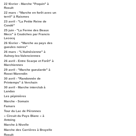
22 février - Marche "Poquin" à
Rosult
22 mars - "Marche en forêt avec un
terril" à Raismes
23 avril - "La Petite Reine de
Condé"
25 juin - "La Ferme des Beaux
Mecs" à Coutiches par Francis
Lecocq
26 février - "Marche au pays des
gueules noires"
26 mars - "L’Aulnésienne" à
Aulnoy-lez-Valenciennes
26 avril - Entre Scarpe et Forêt" à
Marchiennes
29 avril - "Marche gueularde" à
Roost Warendin
30 avril - "Randonnée de
Printemps" à Verchain
30 avril - Marche interclub à
Landas
Les pépinières
Marche - Somain
Famars
Tour du Lac de Péronnes
« Circuit du Pays Blanc » à
Antoing
Marche à Nivelle
Marche des Carrières à Bruyelle
Rosult