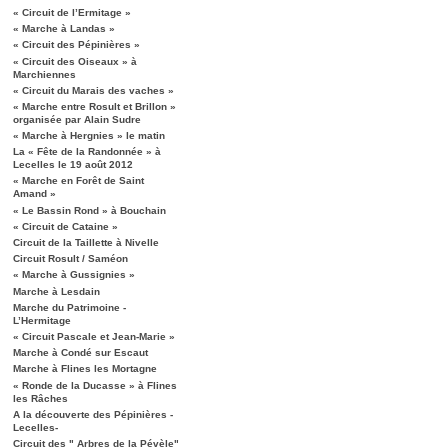
« Circuit de l’Ermitage »
« Marche à Landas »
« Circuit des Pépinières »
« Circuit des Oiseaux » à
Marchiennes
« Circuit du Marais des vaches »
« Marche entre Rosult et Brillon »
organisée par Alain Sudre
« Marche à Hergnies » le matin
La « Fête de la Randonnée » à
Lecelles le 19 août 2012
« Marche en Forêt de Saint
Amand »
« Le Bassin Rond » à Bouchain
« Circuit de Cataine »
Circuit de la Taillette à Nivelle
Circuit Rosult / Saméon
« Marche à Gussignies »
Marche à Lesdain
Marche du Patrimoine -
L’Hermitage
« Circuit Pascale et Jean-Marie »
Marche à Condé sur Escaut
Marche à Flines les Mortagne
« Ronde de la Ducasse » à Flines
les Râches
A la découverte des Pépinières -
Lecelles-
Circuit des " Arbres de la Pévèle"