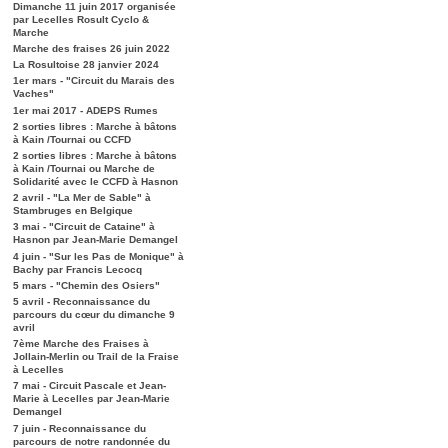
Dimanche 11 juin 2017 organisée
par Lecelles Rosult Cyclo &
Marche
Marche des fraises 26 juin 2022
La Rosultoise 28 janvier 2024
1er mars - "Circuit du Marais des
Vaches"
1er mai 2017 - ADEPS Rumes
2 sorties libres : Marche à bâtons
à Kain /Tournai ou CCFD
2 sorties libres : Marche à bâtons
à Kain /Tournai ou Marche de
Solidarité avec le CCFD à Hasnon
2 avril - "La Mer de Sable" à
Stambruges en Belgique
3 mai - "Circuit de Cataine" à
Hasnon par Jean-Marie Demangel
4 juin - "Sur les Pas de Monique" à
Bachy par Francis Lecocq
5 mars - "Chemin des Osiers"
5 avril - Reconnaissance du
parcours du cœur du dimanche 9
avril
7ème Marche des Fraises à
Jollain-Merlin ou Trail de la Fraise
à Lecelles
7 mai - Circuit Pascale et Jean-
Marie à Lecelles par Jean-Marie
Demangel
7 juin - Reconnaissance du
parcours de notre randonnée du