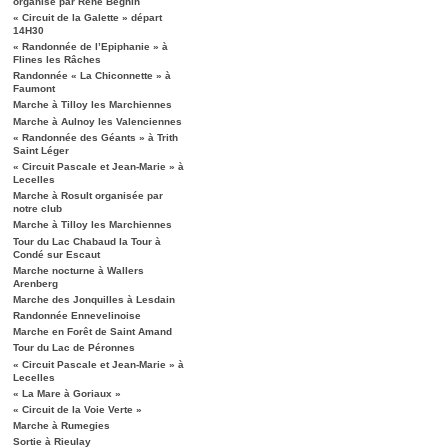
organisé par René Béghin
« Circuit de la Galette » départ
14H30
« Randonnée de l’Epiphanie » à
Flines les Râches
Randonnée « La Chiconnette » à
Faumont
Marche à Tilloy les Marchiennes
Marche à Aulnoy les Valenciennes
« Randonnée des Géants » à Trith
Saint Léger
« Circuit Pascale et Jean-Marie » à
Lecelles
Marche à Rosult organisée par
notre club
Marche à Tilloy les Marchiennes
Tour du Lac Chabaud la Tour à
Condé sur Escaut
Marche nocturne à Wallers
Arenberg
Marche des Jonquilles à Lesdain
Randonnée Ennevelinoise
Marche en Forêt de Saint Amand
Tour du Lac de Péronnes
« Circuit Pascale et Jean-Marie » à
Lecelles
« La Mare à Goriaux »
« Circuit de la Voie Verte »
Marche à Rumegies
Sortie à Rieulay