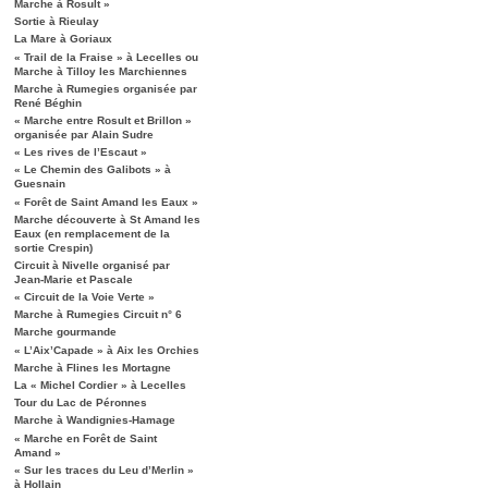
Marche à Rosult »
Sortie à Rieulay
La Mare à Goriaux
« Trail de la Fraise » à Lecelles ou
Marche à Tilloy les Marchiennes
Marche à Rumegies organisée par
René Béghin
« Marche entre Rosult et Brillon »
organisée par Alain Sudre
« Les rives de l’Escaut »
« Le Chemin des Galibots » à
Guesnain
« Forêt de Saint Amand les Eaux »
Marche découverte à St Amand les
Eaux (en remplacement de la
sortie Crespin)
Circuit à Nivelle organisé par
Jean-Marie et Pascale
« Circuit de la Voie Verte »
Marche à Rumegies Circuit n° 6
Marche gourmande
« L’Aix’Capade » à Aix les Orchies
Marche à Flines les Mortagne
La « Michel Cordier » à Lecelles
Tour du Lac de Péronnes
Marche à Wandignies-Hamage
« Marche en Forêt de Saint
Amand »
« Sur les traces du Leu d’Merlin »
à Hollain