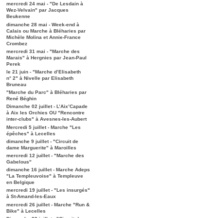
mercredi 24 mai - "De Lesdain à
Wez-Velvain" par Jacques
Beukenne
dimanche 28 mai - Week-end à
Calais ou Marche à Bléharies par
Michèle Molina et Annie-France
Crombez
mercredi 31 mai - "Marche des
Marais" à Hergnies par Jean-Paul
Perek
le 21 juin - "Marche d’Elisabeth
n° 2" à Nivelle par Elisabeth
Bruneau
"Marche du Parc" à Bléharies par
René Béghin
Dimanche 02 juillet - L’Aix’Capade
à Aix les Orchies OU "Rencontre
inter-clubs" à Avesnes-les-Aubert
Mercredi 5 juillet - Marche "Les
épêches" à Lecelles
dimanche 9 juillet - "Circuit de
dame Marguerite" à Maroilles
mercredi 12 juillet - "Marche des
Gabelous"
dimanche 16 juillet - Marche Adeps
"La Templeuvoise" à Templeuve
en Belgique
mercredi 19 juillet - "Les insurgés"
à St-Amand-les-Eaux
mercredi 26 juillet - Marche "Run &
Bike" à Lecelles