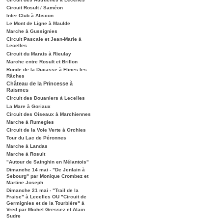
Circuit Rosult / Saméon
Inter Club à Abscon
Le Mont de Ligne à Maulde
Marche à Gussignies
Circuit Pascale et Jean-Marie à
Lecelles
Circuit du Marais à Rieulay
Marche entre Rosult et Brillon
Ronde de la Ducasse à Flines les
Râches
Château de la Princesse à
Raismes
Circuit des Douaniers à Lecelles
La Mare à Goriaux
Circuit des Oiseaux à Marchiennes
Marche à Rumegies
Circuit de la Voie Verte à Orchies
Tour du Lac de Péronnes
Marche à Landas
Marche à Rosult
"Autour de Sainghin en Mélantois"
Dimanche 14 mai - "De Jenlain à
Sebourg" par Monique Crombez et
Martine Joseph
Dimanche 21 mai - "Trail de la
Fraise" à Lecelles OU "Circuit de
Germignies et de la Tourbière" à
Vred par Michel Gressez et Alain
Sudre