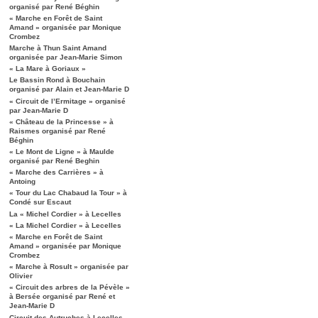
organisé par René Béghin
« Marche en Forêt de Saint
Amand » organisée par Monique
Crombez
Marche à Thun Saint Amand
organisée par Jean-Marie Simon
« La Mare à Goriaux »
Le Bassin Rond à Bouchain
organisé par Alain et Jean-Marie D
« Circuit de l’Ermitage » organisé
par Jean-Marie D
« Château de la Princesse » à
Raismes organisé par René
Béghin
« Le Mont de Ligne » à Maulde
organisé par René Beghin
« Marche des Carrières » à
Antoing
« Tour du Lac Chabaud la Tour » à
Condé sur Escaut
La « Michel Cordier » à Lecelles
« La Michel Cordier » à Lecelles
« Marche en Forêt de Saint
Amand » organisée par Monique
Crombez
« Marche à Rosult » organisée par
Olivier
« Circuit des arbres de la Pévèle »
à Bersée organisé par René et
Jean-Marie D
Circuit des Autruches à Lecelles