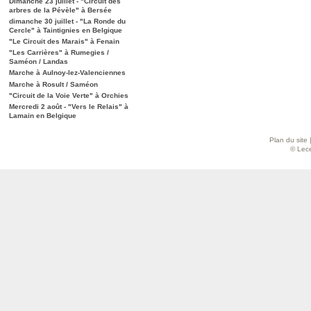
Dimanche 23 juillet - "Circuit des
arbres de la Pévèle" à Bersée
dimanche 30 juillet - "La Ronde du
Cercle" à Taintignies en Belgique
"Le Circuit des Marais" à Fenain
"Les Carrières" à Rumegies /
Saméon / Landas
Marche à Aulnoy-lez-Valenciennes
Marche à Rosult / Saméon
"Circuit de la Voie Verte" à Orchies
Mercredi 2 août - "Vers le Relais" à
Lamain en Belgique
Plan du site
© Lece