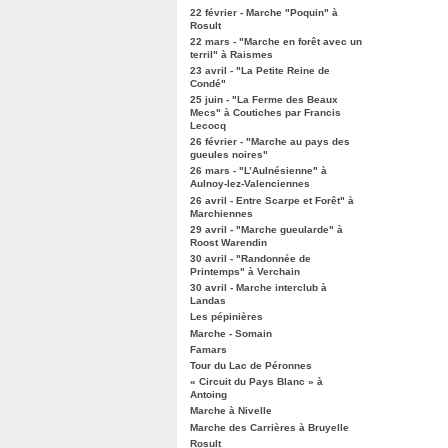
22 février - Marche "Poquin" à
Rosult
22 mars - "Marche en forêt avec un
terril" à Raismes
23 avril - "La Petite Reine de
Condé"
25 juin - "La Ferme des Beaux
Mecs" à Coutiches par Francis
Lecocq
26 février - "Marche au pays des
gueules noires"
26 mars - "L’Aulnésienne" à
Aulnoy-lez-Valenciennes
26 avril - Entre Scarpe et Forêt" à
Marchiennes
29 avril - "Marche gueularde" à
Roost Warendin
30 avril - "Randonnée de
Printemps" à Verchain
30 avril - Marche interclub à
Landas
Les pépinières
Marche - Somain
Famars
Tour du Lac de Péronnes
« Circuit du Pays Blanc » à
Antoing
Marche à Nivelle
Marche des Carrières à Bruyelle
Rosult