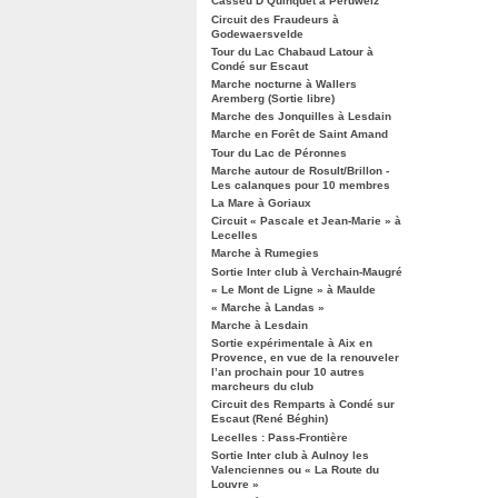
Casseu D’Quinquet à Péruwelz
Circuit des Fraudeurs à
Godewaersvelde
Tour du Lac Chabaud Latour à
Condé sur Escaut
Marche nocturne à Wallers
Aremberg (Sortie libre)
Marche des Jonquilles à Lesdain
Marche en Forêt de Saint Amand
Tour du Lac de Péronnes
Marche autour de Rosult/Brillon -
Les calanques pour 10 membres
La Mare à Goriaux
Circuit « Pascale et Jean-Marie » à
Lecelles
Marche à Rumegies
Sortie Inter club à Verchain-Maugré
« Le Mont de Ligne » à Maulde
« Marche à Landas »
Marche à Lesdain
Sortie expérimentale à Aix en
Provence, en vue de la renouveler
l’an prochain pour 10 autres
marcheurs du club
Circuit des Remparts à Condé sur
Escaut (René Béghin)
Lecelles : Pass-Frontière
Sortie Inter club à Aulnoy les
Valenciennes ou « La Route du
Louvre »