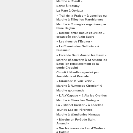
Marche à Rosult »
Sortie à Rieulay
La Mare à Goriaux
« Trail de la Fraise » à Lecelles ou
Marche à Tilloy les Marchiennes
Marche à Rumegies organisée par
René Béghin
« Marche entre Rosult et Brillon »
organisée par Alain Sudre
« Les rives de l’Escaut »
« Le Chemin des Galibots » à
Guesnain
« Forêt de Saint Amand les Eaux »
Marche découverte à St Amand les
Eaux (en remplacement de la
sortie Crespin)
Circuit à Nivelle organisé par
Jean-Marie et Pascale
« Circuit de la Voie Verte »
Marche à Rumegies Circuit n° 6
Marche gourmande
« L’Aix’Capade » à Aix les Orchies
Marche à Flines les Mortagne
La « Michel Cordier » à Lecelles
Tour du Lac de Péronnes
Marche à Wandignies-Hamage
« Marche en Forêt de Saint
Amand »
« Sur les traces du Leu d’Merlin »
à Hollain