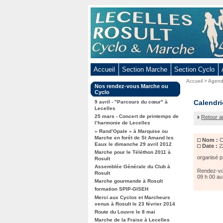
Aller
au
contenu
-
Aller
au
Accueil
Section Marche
Section Cyclo
menu
Vous
Accueil
>
Agen
principal
Dans
Nos rendez-vous Marche ou
êtes
-
la
Cyclo
ici
rubrique
Circuit
Calendri
Aller
9 avril - "Parcours du cœur" à
:
:
Lecelles
du
à
25 mars - Concert de printemps de
Retour a
Marais
la
l’harmonie de Lecelles
à
« Rand’Opale » à Marquise ou
recherche
Rieulay
Marche en forêt de St Amand les
Nom :
C
Eaux le dimanche 29 avril 2012
Date :
2
Marche pour le Téléthon 2011 à
organisé p
Rosult
Assemblée Générale du Club à
Rendez-vou
Rosult
09 h 00 au
Marche gourmande à Rosult
formation SPIP-GISEH
Merci aux Cyclos et Marcheurs
venus à Rosult le 23 février 2014
Route du Louvre le 8 mai
Marche de la Fraise à Lecelles