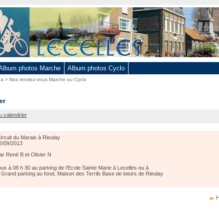
Album photos Marche
Album photos Cyclo
da
>
Nos rendez-vous Marche ou Cyclo
er
u calendrier
ircuit du Marais à Rieulay
2/09/2013
ar René B et Olivier N
s à 08 h 30 au parking de l’Ecole Sainte Marie à Lecelles ou à
 Grand parking au fond, Maison des Terrils Base de loisirs de Rieulay
H