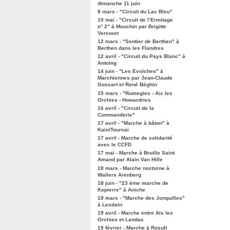
dimanche 11 juin
8 mars - "Circuit du Lac Bleu"
10 mai - "Circuit de l’Ermitage
n° 2" à Mouchin par Brigitte
Vervoort
12 mars - "Sentier de Berthen" à
Berthen dans les Flandres
12 avril - "Circuit du Pays Blanc" à
Antoing
14 juin - "Les Evoïches" à
Marchiennes par Jean-Claude
Gossart et René Béghin
15 mars - "Rumegies - Aix les
Orchies - Howardries
16 avril - "Circuit de la
Commanderie"
17 avril - "Marche à bâton" à
Kain/Tournai
17 avril - Marche de solidarité
avec le CCFD
17 mai - Marche à Bruille Saint
Amand par Alain Van Hille
18 mars - Marche nocturne à
Wallers Arenberg
18 juin - "23 ème marche de
Kopierre" à Aniche
19 mars - "Marche des Jonquilles"
à Lesdain
19 avril - Marche entre Aix les
Orchies et Landas
19 février - Marche à Rosult