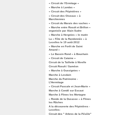
« Circuit de l’Ermitage »
« Marche à Landas »
« Circuit des Pépinières »
« Circuit des Oiseaux » à
Marchiennes
« Circuit du Marais des vaches »
« Marche entre Rosult et Brillon »
organisée par Alain Sudre
« Marche à Hergnies » le matin
La « Fête de la Randonnée » à
Lecelles le 19 août 2012
« Marche en Forêt de Saint
Amand »
« Le Bassin Rond » à Bouchain
« Circuit de Cataine »
Circuit de la Taillette à Nivelle
Circuit Rosult / Saméon
« Marche à Gussignies »
Marche à Lesdain
Marche du Patrimoine -
L’Hermitage
« Circuit Pascale et Jean-Marie »
Marche à Condé sur Escaut
Marche à Flines les Mortagne
« Ronde de la Ducasse » à Flines
les Râches
A la découverte des Pépinières -
Lecelles-
Circuit des " Arbres de la Pévèle"