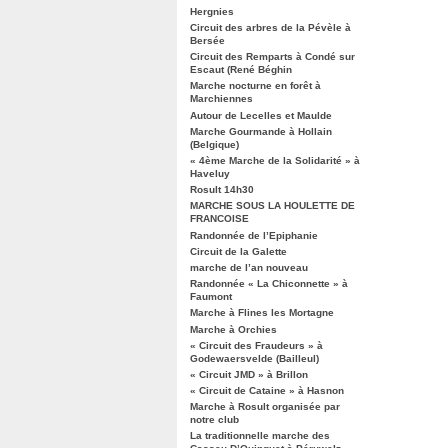
Hergnies
Circuit des arbres de la Pévèle à
Bersée
Circuit des Remparts à Condé sur
Escaut (René Béghin
Marche nocturne en forêt à
Marchiennes
Autour de Lecelles et Maulde
Marche Gourmande à Hollain
(Belgique)
« 4ème Marche de la Solidarité » à
Haveluy
Rosult 14h30
MARCHE SOUS LA HOULETTE DE
FRANCOISE
Randonnée de l’Epiphanie
Circuit de la Galette
marche de l’an nouveau
Randonnée « La Chiconnette » à
Faumont
Marche à Flines les Mortagne
Marche à Orchies
« Circuit des Fraudeurs » à
Godewaersvelde (Bailleul)
« Circuit JMD » à Brillon
« Circuit de Cataine » à Hasnon
Marche à Rosult organisée par
notre club
La traditionnelle marche des