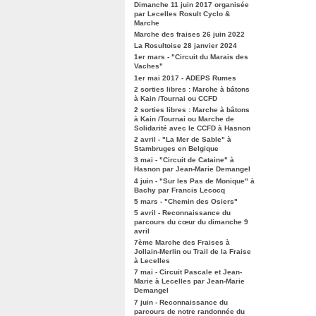
Dimanche 11 juin 2017 organisée
par Lecelles Rosult Cyclo &
Marche
Marche des fraises 26 juin 2022
La Rosultoise 28 janvier 2024
1er mars - "Circuit du Marais des
Vaches"
1er mai 2017 - ADEPS Rumes
2 sorties libres : Marche à bâtons
à Kain /Tournai ou CCFD
2 sorties libres : Marche à bâtons
à Kain /Tournai ou Marche de
Solidarité avec le CCFD à Hasnon
2 avril - "La Mer de Sable" à
Stambruges en Belgique
3 mai - "Circuit de Cataine" à
Hasnon par Jean-Marie Demangel
4 juin - "Sur les Pas de Monique" à
Bachy par Francis Lecocq
5 mars - "Chemin des Osiers"
5 avril - Reconnaissance du
parcours du cœur du dimanche 9
avril
7ème Marche des Fraises à
Jollain-Merlin ou Trail de la Fraise
à Lecelles
7 mai - Circuit Pascale et Jean-
Marie à Lecelles par Jean-Marie
Demangel
7 juin - Reconnaissance du
parcours de notre randonnée du