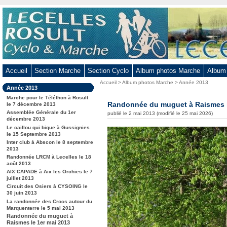
Aller
au
contenu
-
Aller
au
Accueil
Section Marche
Section Cyclo
Album photos Marche
Album
menu
Vous
Accueil
>
Album photos Marche
>
Année 2013
principal
Dans
Année 2013
êtes
-
la
ici
Marche pour le Téléthon à Rosult
rubrique
Randonnée du muguet à Raismes l
Aller
le 7 décembre 2013
:
:
Assemblée Générale du 1er
publié le 2 mai 2013 (modifié le 25 mai 2026)
à
décembre 2013
la
Le caillou qui bique à Gussignies
le 15 Septembre 2013
recherche
Inter club à Abscon le 8 septembre
2013
Randonnée LRCM à Lecelles le 18
août 2013
AIX’CAPADE à Aix les Orchies le 7
juillet 2013
Circuit des Osiers à CYSOING le
30 juin 2013
La randonnée des Crocs autour du
Marquenterre le 5 mai 2013
Randonnée du muguet à
Raismes le 1er mai 2013