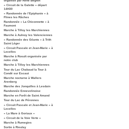
organisé par René Béghin
« Circuit de la Galette » départ
14H30
« Randonnée de l’Epiphanie » à
Flines les Râches
Randonnée « La Chiconnette » à
Faumont
Marche à Tilloy les Marchiennes
Marche à Aulnoy les Valenciennes
« Randonnée des Géants » à Trith
Saint Léger
« Circuit Pascale et Jean-Marie » à
Lecelles
Marche à Rosult organisée par
notre club
Marche à Tilloy les Marchiennes
Tour du Lac Chabaud la Tour à
Condé sur Escaut
Marche nocturne à Wallers
Arenberg
Marche des Jonquilles à Lesdain
Randonnée Ennevelinoise
Marche en Forêt de Saint Amand
Tour du Lac de Péronnes
« Circuit Pascale et Jean-Marie » à
Lecelles
« La Mare à Goriaux »
« Circuit de la Voie Verte »
Marche à Rumegies
Sortie à Rieulay