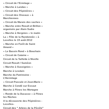
« Circuit de l’Ermitage »
« Marche à Landas »
« Circuit des Pépinières »
« Circuit des Oiseaux » à
Marchiennes
« Circuit du Marais des vaches »
« Marche entre Rosult et Brillon »
organisée par Alain Sudre
« Marche à Hergnies » le matin
La « Fête de la Randonnée » à
Lecelles le 19 août 2012
« Marche en Forêt de Saint
Amand »
« Le Bassin Rond » à Bouchain
« Circuit de Cataine »
Circuit de la Taillette à Nivelle
Circuit Rosult / Saméon
« Marche à Gussignies »
Marche à Lesdain
Marche du Patrimoine -
L’Hermitage
« Circuit Pascale et Jean-Marie »
Marche à Condé sur Escaut
Marche à Flines les Mortagne
« Ronde de la Ducasse » à Flines
les Râches
A la découverte des Pépinières -
Lecelles-
Circuit des " Arbres de la Pévèle"