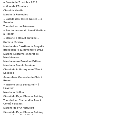
à Bersée le 7 octobre 2012
« Mont de l’Ermite »
Circuit à Nivelle
Marche à Rumegies
« Balade des Terres Noires » à
Somain
Tour du Lac de Péronnes
« Sur les traces du Leu d’Merlin »
à Hollain
« Marche à Rosult annulée »
Sortie à Rieulay
Marche des Carrières à Bruyelle
(Belgique) le 11 novembre 2012
Marche Nocturne en forêt de
Marchiennes
Marche entre Rosult et Brillon
Marche à Rosult/Saméon
Circuit de la Baraque en Tôle à
Lecelles
Assemblée Générale du Club à
Rosult
« Marche de la Solidarité » à
Haveluy
Marche à Brillon
Circuit du Pays Blanc à Antoing
Tour du Lac Chabaud la Tour à
Condé / Escaut
Marche de l’An Nouveau
Circuit du Pays Blanc à Antoing