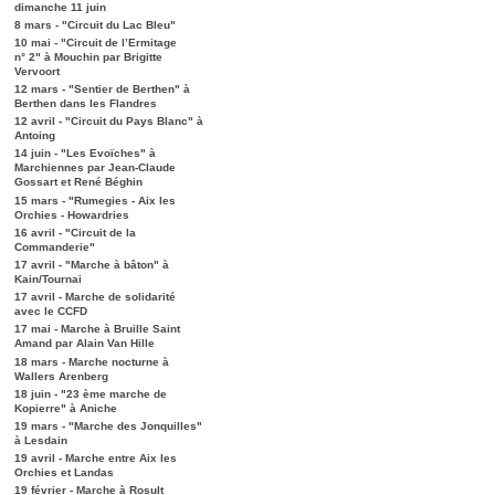
dimanche 11 juin
8 mars - "Circuit du Lac Bleu"
10 mai - "Circuit de l’Ermitage
n° 2" à Mouchin par Brigitte
Vervoort
12 mars - "Sentier de Berthen" à
Berthen dans les Flandres
12 avril - "Circuit du Pays Blanc" à
Antoing
14 juin - "Les Evoïches" à
Marchiennes par Jean-Claude
Gossart et René Béghin
15 mars - "Rumegies - Aix les
Orchies - Howardries
16 avril - "Circuit de la
Commanderie"
17 avril - "Marche à bâton" à
Kain/Tournai
17 avril - Marche de solidarité
avec le CCFD
17 mai - Marche à Bruille Saint
Amand par Alain Van Hille
18 mars - Marche nocturne à
Wallers Arenberg
18 juin - "23 ème marche de
Kopierre" à Aniche
19 mars - "Marche des Jonquilles"
à Lesdain
19 avril - Marche entre Aix les
Orchies et Landas
19 février - Marche à Rosult