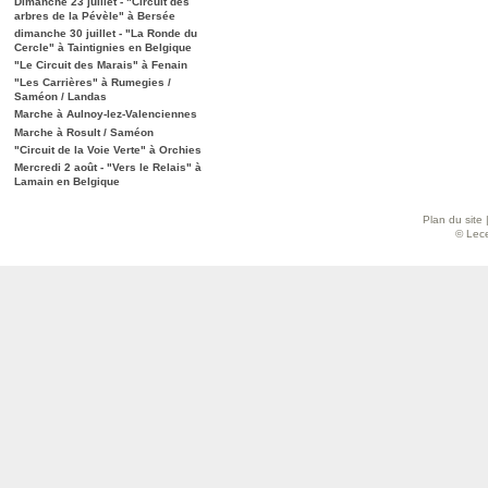
Dimanche 23 juillet - "Circuit des
arbres de la Pévèle" à Bersée
dimanche 30 juillet - "La Ronde du
Cercle" à Taintignies en Belgique
"Le Circuit des Marais" à Fenain
"Les Carrières" à Rumegies /
Saméon / Landas
Marche à Aulnoy-lez-Valenciennes
Marche à Rosult / Saméon
"Circuit de la Voie Verte" à Orchies
Mercredi 2 août - "Vers le Relais" à
Lamain en Belgique
Plan du site
© Lece