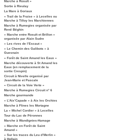
Marche à Rosult »
Sortie à Rieulay
La Mare à Goriaux
« Trail de la Fraise » à Lecelles ou
Marche à Tilloy les Marchiennes
Marche à Rumegies organisée par
René Béghin
« Marche entre Rosult et Brillon »
organisée par Alain Sudre
« Les rives de l’Escaut »
« Le Chemin des Galibots » à
Guesnain
« Forêt de Saint Amand les Eaux »
Marche découverte à St Amand les
Eaux (en remplacement de la
sortie Crespin)
Circuit à Nivelle organisé par
Jean-Marie et Pascale
« Circuit de la Voie Verte »
Marche à Rumegies Circuit n° 6
Marche gourmande
« L’Aix’Capade » à Aix les Orchies
Marche à Flines les Mortagne
La « Michel Cordier » à Lecelles
Tour du Lac de Péronnes
Marche à Wandignies-Hamage
« Marche en Forêt de Saint
Amand »
« Sur les traces du Leu d’Merlin »
à Hollain