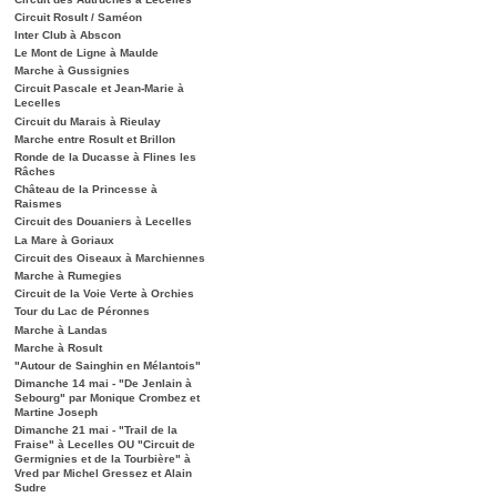
Circuit Rosult / Saméon
Inter Club à Abscon
Le Mont de Ligne à Maulde
Marche à Gussignies
Circuit Pascale et Jean-Marie à
Lecelles
Circuit du Marais à Rieulay
Marche entre Rosult et Brillon
Ronde de la Ducasse à Flines les
Râches
Château de la Princesse à
Raismes
Circuit des Douaniers à Lecelles
La Mare à Goriaux
Circuit des Oiseaux à Marchiennes
Marche à Rumegies
Circuit de la Voie Verte à Orchies
Tour du Lac de Péronnes
Marche à Landas
Marche à Rosult
"Autour de Sainghin en Mélantois"
Dimanche 14 mai - "De Jenlain à
Sebourg" par Monique Crombez et
Martine Joseph
Dimanche 21 mai - "Trail de la
Fraise" à Lecelles OU "Circuit de
Germignies et de la Tourbière" à
Vred par Michel Gressez et Alain
Sudre