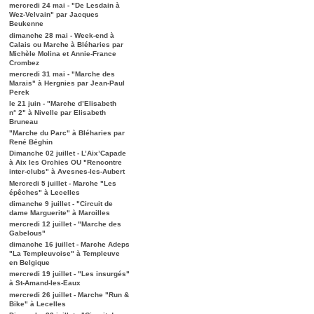
mercredi 24 mai - "De Lesdain à
Wez-Velvain" par Jacques
Beukenne
dimanche 28 mai - Week-end à
Calais ou Marche à Bléharies par
Michèle Molina et Annie-France
Crombez
mercredi 31 mai - "Marche des
Marais" à Hergnies par Jean-Paul
Perek
le 21 juin - "Marche d’Elisabeth
n° 2" à Nivelle par Elisabeth
Bruneau
"Marche du Parc" à Bléharies par
René Béghin
Dimanche 02 juillet - L’Aix’Capade
à Aix les Orchies OU "Rencontre
inter-clubs" à Avesnes-les-Aubert
Mercredi 5 juillet - Marche "Les
épêches" à Lecelles
dimanche 9 juillet - "Circuit de
dame Marguerite" à Maroilles
mercredi 12 juillet - "Marche des
Gabelous"
dimanche 16 juillet - Marche Adeps
"La Templeuvoise" à Templeuve
en Belgique
mercredi 19 juillet - "Les insurgés"
à St-Amand-les-Eaux
mercredi 26 juillet - Marche "Run &
Bike" à Lecelles