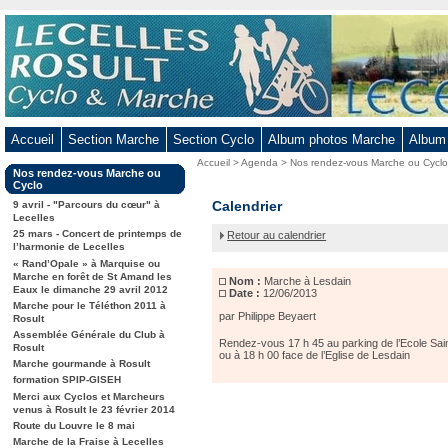
Aller
au
contenu
-
Aller
au
Accueil
Section Marche
Section Cyclo
Album photos Marche
Album
menu
Vous
Accueil
>
Agenda
>
Nos rendez-vous Marche ou Cycl
principal
Dans
Nos rendez-vous Marche ou
êtes
-
la
Cyclo
ici
rubrique
Marche
Calendrier
Aller
9 avril - "Parcours du cœur" à
:
:
Lecelles
à
à
25 mars - Concert de printemps de
Retour au calendrier
Lesdain
la
l’harmonie de Lecelles
« Rand’Opale » à Marquise ou
recherche
Marche en forêt de St Amand les
Nom :
Marche à Lesdain
Eaux le dimanche 29 avril 2012
Date :
12/06/2013
Marche pour le Téléthon 2011 à
par Philippe Beyaert
Rosult
Assemblée Générale du Club à
Rendez-vous 17 h 45 au parking de l’Ecole Sain
Rosult
ou à 18 h 00 face de l’Eglise de Lesdain
Marche gourmande à Rosult
formation SPIP-GISEH
Merci aux Cyclos et Marcheurs
venus à Rosult le 23 février 2014
Route du Louvre le 8 mai
Marche de la Fraise à Lecelles