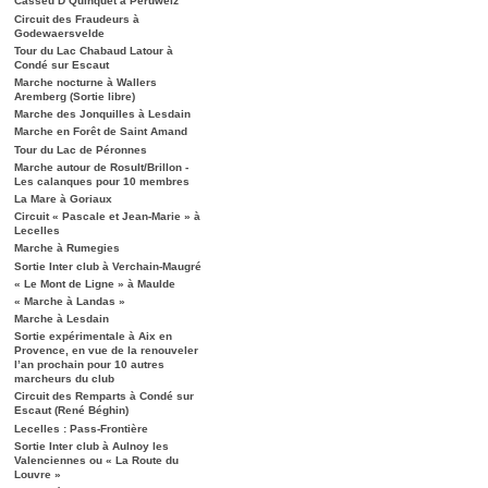
Casseu D’Quinquet à Péruwelz
Circuit des Fraudeurs à
Godewaersvelde
Tour du Lac Chabaud Latour à
Condé sur Escaut
Marche nocturne à Wallers
Aremberg (Sortie libre)
Marche des Jonquilles à Lesdain
Marche en Forêt de Saint Amand
Tour du Lac de Péronnes
Marche autour de Rosult/Brillon -
Les calanques pour 10 membres
La Mare à Goriaux
Circuit « Pascale et Jean-Marie » à
Lecelles
Marche à Rumegies
Sortie Inter club à Verchain-Maugré
« Le Mont de Ligne » à Maulde
« Marche à Landas »
Marche à Lesdain
Sortie expérimentale à Aix en
Provence, en vue de la renouveler
l’an prochain pour 10 autres
marcheurs du club
Circuit des Remparts à Condé sur
Escaut (René Béghin)
Lecelles : Pass-Frontière
Sortie Inter club à Aulnoy les
Valenciennes ou « La Route du
Louvre »