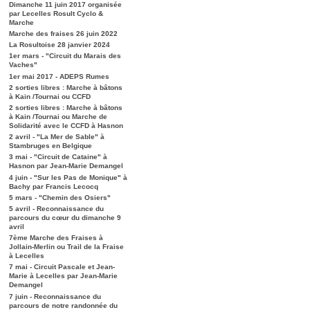
Dimanche 11 juin 2017 organisée
par Lecelles Rosult Cyclo &
Marche
Marche des fraises 26 juin 2022
La Rosultoise 28 janvier 2024
1er mars - "Circuit du Marais des
Vaches"
1er mai 2017 - ADEPS Rumes
2 sorties libres : Marche à bâtons
à Kain /Tournai ou CCFD
2 sorties libres : Marche à bâtons
à Kain /Tournai ou Marche de
Solidarité avec le CCFD à Hasnon
2 avril - "La Mer de Sable" à
Stambruges en Belgique
3 mai - "Circuit de Cataine" à
Hasnon par Jean-Marie Demangel
4 juin - "Sur les Pas de Monique" à
Bachy par Francis Lecocq
5 mars - "Chemin des Osiers"
5 avril - Reconnaissance du
parcours du cœur du dimanche 9
avril
7ème Marche des Fraises à
Jollain-Merlin ou Trail de la Fraise
à Lecelles
7 mai - Circuit Pascale et Jean-
Marie à Lecelles par Jean-Marie
Demangel
7 juin - Reconnaissance du
parcours de notre randonnée du