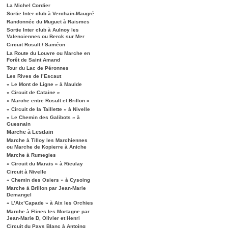
La Michel Cordier
Sortie Inter club à Verchain-Maugré
Randonnée du Muguet à Raismes
Sortie Inter club à Aulnoy les
Valenciennes ou Berck sur Mer
Circuit Rosult / Saméon
La Route du Louvre ou Marche en
Forêt de Saint Amand
Tour du Lac de Péronnes
Les Rives de l’Escaut
« Le Mont de Ligne » à Maulde
« Circuit de Cataine »
« Marche entre Rosult et Brillon »
« Circuit de la Taillette » à Nivelle
« Le Chemin des Galibots » à
Guesnain
Marche à Lesdain
Marche à Tilloy les Marchiennes
ou Marche de Kopierre à Aniche
Marche à Rumegies
« Circuit du Marais » à Rieulay
Circuit à Nivelle
« Chemin des Osiers » à Cysoing
Marche à Brillon par Jean-Marie
Demangel
« L’Aix’Capade » à Aix les Orchies
Marche à Flines les Mortagne par
Jean-Marie D, Olivier et Henri
Circuit du Pays Blanc à Antoing