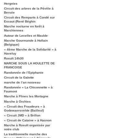
Hergnies
Circuit des arbres de la Pévèle à
Bersée
Circuit des Remparts à Condé sur
Escaut (René Béghin
Marche nocturne en forêt à
Marchiennes
Autour de Lecelles et Maulde
Marche Gourmande à Hollain
(Belgique)
« 4ème Marche de la Solidarité » à
Haveluy
Rosult 14h30
MARCHE SOUS LA HOULETTE DE
FRANCOISE
Randonnée de l’Epiphanie
Circuit de la Galette
marche de l’an nouveau
Randonnée « La Chiconnette » à
Faumont
Marche à Flines les Mortagne
Marche à Orchies
« Circuit des Fraudeurs » à
Godewaersvelde (Bailleul)
« Circuit JMD » à Brillon
« Circuit de Cataine » à Hasnon
Marche à Rosult organisée par
notre club
La traditionnelle marche des