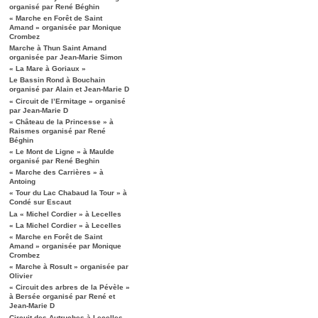
organisé par René Béghin
« Marche en Forêt de Saint
Amand » organisée par Monique
Crombez
Marche à Thun Saint Amand
organisée par Jean-Marie Simon
« La Mare à Goriaux »
Le Bassin Rond à Bouchain
organisé par Alain et Jean-Marie D
« Circuit de l’Ermitage » organisé
par Jean-Marie D
« Château de la Princesse » à
Raismes organisé par René
Béghin
« Le Mont de Ligne » à Maulde
organisé par René Beghin
« Marche des Carrières » à
Antoing
« Tour du Lac Chabaud la Tour » à
Condé sur Escaut
La « Michel Cordier » à Lecelles
« La Michel Cordier » à Lecelles
« Marche en Forêt de Saint
Amand » organisée par Monique
Crombez
« Marche à Rosult » organisée par
Olivier
« Circuit des arbres de la Pévèle »
à Bersée organisé par René et
Jean-Marie D
Circuit des Autruches à Lecelles