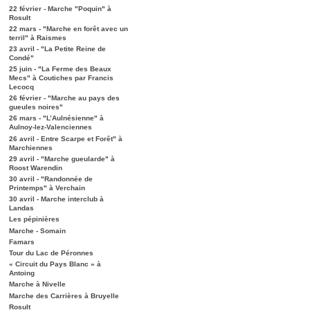
22 février - Marche "Poquin" à
Rosult
22 mars - "Marche en forêt avec un
terril" à Raismes
23 avril - "La Petite Reine de
Condé"
25 juin - "La Ferme des Beaux
Mecs" à Coutiches par Francis
Lecocq
26 février - "Marche au pays des
gueules noires"
26 mars - "L’Aulnésienne" à
Aulnoy-lez-Valenciennes
26 avril - Entre Scarpe et Forêt" à
Marchiennes
29 avril - "Marche gueularde" à
Roost Warendin
30 avril - "Randonnée de
Printemps" à Verchain
30 avril - Marche interclub à
Landas
Les pépinières
Marche - Somain
Famars
Tour du Lac de Péronnes
« Circuit du Pays Blanc » à
Antoing
Marche à Nivelle
Marche des Carrières à Bruyelle
Rosult