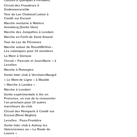
Casseu D’Quinquet à Péruwelz
Circuit des Fraudeurs à
Godewaersvelde
Tour du Lac Chabaud Latour à
Condé sur Escaut
Marche nocturne à Wallers
Aremberg (Sortie libre)
Marche des Jonquilles à Lesdain
Marche en Forêt de Saint Amand
Tour du Lac de Péronnes
Marche autour de Rosult/Brillon -
Les calanques pour 10 membres
La Mare à Goriaux
Circuit « Pascale et Jean-Marie » à
Lecelles
Marche à Rumegies
Sortie Inter club à Verchain-Maugré
« Le Mont de Ligne » à Maulde
« Marche à Landas »
Marche à Lesdain
Sortie expérimentale à Aix en
Provence, en vue de la renouveler
l’an prochain pour 10 autres
marcheurs du club
Circuit des Remparts à Condé sur
Escaut (René Béghin)
Lecelles : Pass-Frontière
Sortie Inter club à Aulnoy les
Valenciennes ou « La Route du
Louvre »