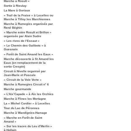
Marche à Rosult »
Sortie à Rieulay
La Mare à Goriaux
« Trail de la Fraise » à Lecelles ou
Marche à Tilloy les Marchiennes
Marche à Rumegies organisée par
René Béghin
« Marche entre Rosult et Brillon »
organisée par Alain Sudre
« Les rives de l’Escaut »
« Le Chemin des Galibots » à
Guesnain
« Forêt de Saint Amand les Eaux »
Marche découverte à St Amand les
Eaux (en remplacement de la
sortie Crespin)
Circuit à Nivelle organisé par
Jean-Marie et Pascale
« Circuit de la Voie Verte »
Marche à Rumegies Circuit n° 6
Marche gourmande
« L’Aix’Capade » à Aix les Orchies
Marche à Flines les Mortagne
La « Michel Cordier » à Lecelles
Tour du Lac de Péronnes
Marche à Wandignies-Hamage
« Marche en Forêt de Saint
Amand »
« Sur les traces du Leu d’Merlin »
à Hollain