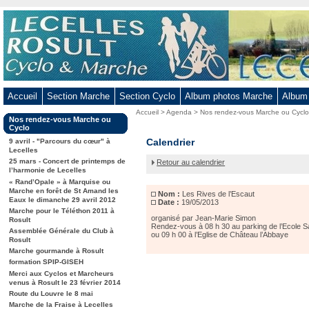
Aller
au
contenu
-
Aller
au
Accueil
Section Marche
Section Cyclo
Album photos Marche
Album
menu
Vous
Accueil
>
Agenda
>
Nos rendez-vous Marche ou Cycl
principal
Dans
Nos rendez-vous Marche ou
êtes
-
la
Cyclo
ici
rubrique
Les
Calendrier
Aller
9 avril - "Parcours du cœur" à
:
:
Lecelles
Rives
à
25 mars - Concert de printemps de
Retour au calendrier
de
la
l’harmonie de Lecelles
l’Escaut
« Rand’Opale » à Marquise ou
recherche
Marche en forêt de St Amand les
Nom :
Les Rives de l’Escaut
Eaux le dimanche 29 avril 2012
Date :
19/05/2013
Marche pour le Téléthon 2011 à
organisé par Jean-Marie Simon
Rosult
Rendez-vous à 08 h 30 au parking de l’Ecole Sa
Assemblée Générale du Club à
ou 09 h 00 à l’Eglise de Château l’Abbaye
Rosult
Marche gourmande à Rosult
formation SPIP-GISEH
Merci aux Cyclos et Marcheurs
venus à Rosult le 23 février 2014
Route du Louvre le 8 mai
Marche de la Fraise à Lecelles