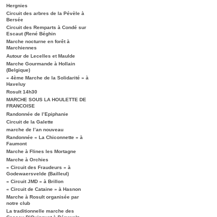
Hergnies
Circuit des arbres de la Pévèle à
Bersée
Circuit des Remparts à Condé sur
Escaut (René Béghin
Marche nocturne en forêt à
Marchiennes
Autour de Lecelles et Maulde
Marche Gourmande à Hollain
(Belgique)
« 4ème Marche de la Solidarité » à
Haveluy
Rosult 14h30
MARCHE SOUS LA HOULETTE DE
FRANCOISE
Randonnée de l’Epiphanie
Circuit de la Galette
marche de l’an nouveau
Randonnée « La Chiconnette » à
Faumont
Marche à Flines les Mortagne
Marche à Orchies
« Circuit des Fraudeurs » à
Godewaersvelde (Bailleul)
« Circuit JMD » à Brillon
« Circuit de Cataine » à Hasnon
Marche à Rosult organisée par
notre club
La traditionnelle marche des