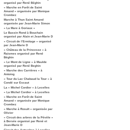
organisé par René Béghin
« Marche en Forêt de Saint
Amand » organisée par Monique
Crombez
Marche à Thun Saint Amand
organisée par Jean-Marie Simon
« La Mare à Goriaux »
Le Bassin Rond à Bouchain
organisé par Alain et Jean-Marie D
« Circuit de l’Ermitage » organisé
par Jean-Marie D
« Château de la Princesse » à
Raismes organisé par René
Béghin
« Le Mont de Ligne » à Maulde
organisé par René Beghin
« Marche des Carrières » à
Antoing
« Tour du Lac Chabaud la Tour » à
Condé sur Escaut
La « Michel Cordier » à Lecelles
« La Michel Cordier » à Lecelles
« Marche en Forêt de Saint
Amand » organisée par Monique
Crombez
« Marche à Rosult » organisée par
Olivier
« Circuit des arbres de la Pévèle »
à Bersée organisé par René et
Jean-Marie D
Circuit des Autruches à Lecelles