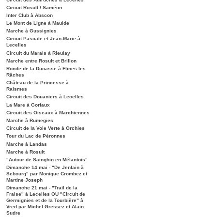
Circuit Rosult / Saméon
Inter Club à Abscon
Le Mont de Ligne à Maulde
Marche à Gussignies
Circuit Pascale et Jean-Marie à
Lecelles
Circuit du Marais à Rieulay
Marche entre Rosult et Brillon
Ronde de la Ducasse à Flines les
Râches
Château de la Princesse à
Raismes
Circuit des Douaniers à Lecelles
La Mare à Goriaux
Circuit des Oiseaux à Marchiennes
Marche à Rumegies
Circuit de la Voie Verte à Orchies
Tour du Lac de Péronnes
Marche à Landas
Marche à Rosult
"Autour de Sainghin en Mélantois"
Dimanche 14 mai - "De Jenlain à
Sebourg" par Monique Crombez et
Martine Joseph
Dimanche 21 mai - "Trail de la
Fraise" à Lecelles OU "Circuit de
Germignies et de la Tourbière" à
Vred par Michel Gressez et Alain
Sudre