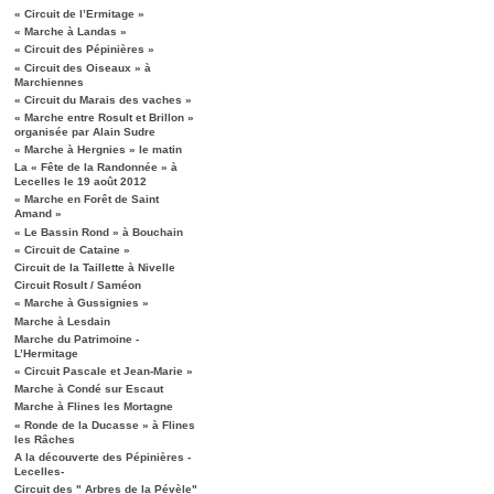
« Circuit de l’Ermitage »
« Marche à Landas »
« Circuit des Pépinières »
« Circuit des Oiseaux » à
Marchiennes
« Circuit du Marais des vaches »
« Marche entre Rosult et Brillon »
organisée par Alain Sudre
« Marche à Hergnies » le matin
La « Fête de la Randonnée » à
Lecelles le 19 août 2012
« Marche en Forêt de Saint
Amand »
« Le Bassin Rond » à Bouchain
« Circuit de Cataine »
Circuit de la Taillette à Nivelle
Circuit Rosult / Saméon
« Marche à Gussignies »
Marche à Lesdain
Marche du Patrimoine -
L’Hermitage
« Circuit Pascale et Jean-Marie »
Marche à Condé sur Escaut
Marche à Flines les Mortagne
« Ronde de la Ducasse » à Flines
les Râches
A la découverte des Pépinières -
Lecelles-
Circuit des " Arbres de la Pévèle"