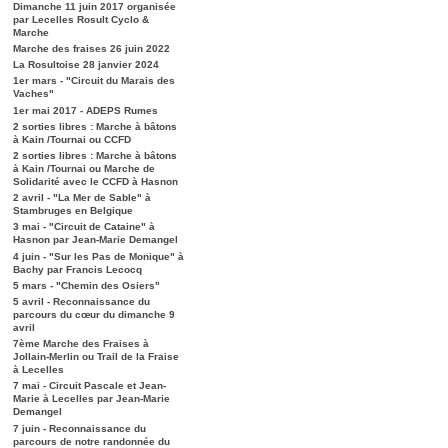
Dimanche 11 juin 2017 organisée
par Lecelles Rosult Cyclo &
Marche
Marche des fraises 26 juin 2022
La Rosultoise 28 janvier 2024
1er mars - "Circuit du Marais des
Vaches"
1er mai 2017 - ADEPS Rumes
2 sorties libres : Marche à bâtons
à Kain /Tournai ou CCFD
2 sorties libres : Marche à bâtons
à Kain /Tournai ou Marche de
Solidarité avec le CCFD à Hasnon
2 avril - "La Mer de Sable" à
Stambruges en Belgique
3 mai - "Circuit de Cataine" à
Hasnon par Jean-Marie Demangel
4 juin - "Sur les Pas de Monique" à
Bachy par Francis Lecocq
5 mars - "Chemin des Osiers"
5 avril - Reconnaissance du
parcours du cœur du dimanche 9
avril
7ème Marche des Fraises à
Jollain-Merlin ou Trail de la Fraise
à Lecelles
7 mai - Circuit Pascale et Jean-
Marie à Lecelles par Jean-Marie
Demangel
7 juin - Reconnaissance du
parcours de notre randonnée du