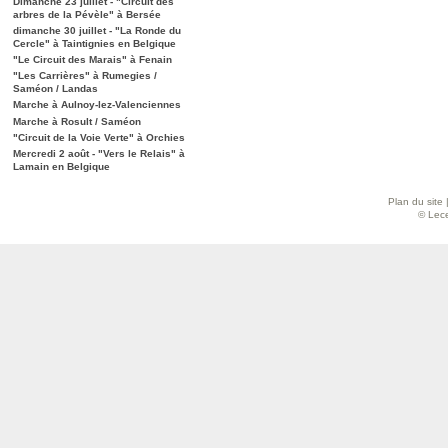
Dimanche 23 juillet - "Circuit des
arbres de la Pévèle" à Bersée
dimanche 30 juillet - "La Ronde du
Cercle" à Taintignies en Belgique
"Le Circuit des Marais" à Fenain
"Les Carrières" à Rumegies /
Saméon / Landas
Marche à Aulnoy-lez-Valenciennes
Marche à Rosult / Saméon
"Circuit de la Voie Verte" à Orchies
Mercredi 2 août - "Vers le Relais" à
Lamain en Belgique
Plan du site
© Lece