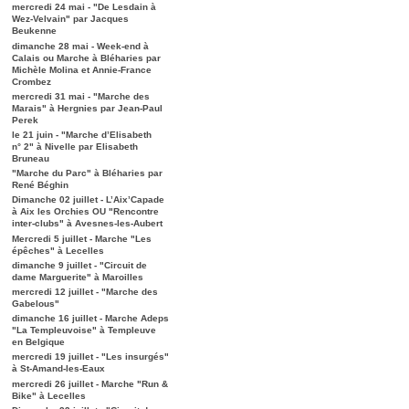
mercredi 24 mai - "De Lesdain à
Wez-Velvain" par Jacques
Beukenne
dimanche 28 mai - Week-end à
Calais ou Marche à Bléharies par
Michèle Molina et Annie-France
Crombez
mercredi 31 mai - "Marche des
Marais" à Hergnies par Jean-Paul
Perek
le 21 juin - "Marche d’Elisabeth
n° 2" à Nivelle par Elisabeth
Bruneau
"Marche du Parc" à Bléharies par
René Béghin
Dimanche 02 juillet - L’Aix’Capade
à Aix les Orchies OU "Rencontre
inter-clubs" à Avesnes-les-Aubert
Mercredi 5 juillet - Marche "Les
épêches" à Lecelles
dimanche 9 juillet - "Circuit de
dame Marguerite" à Maroilles
mercredi 12 juillet - "Marche des
Gabelous"
dimanche 16 juillet - Marche Adeps
"La Templeuvoise" à Templeuve
en Belgique
mercredi 19 juillet - "Les insurgés"
à St-Amand-les-Eaux
mercredi 26 juillet - Marche "Run &
Bike" à Lecelles