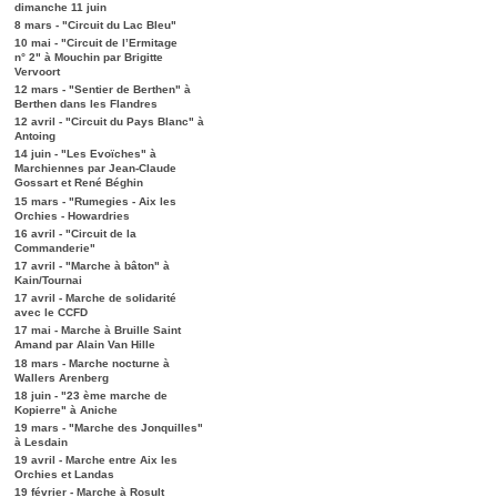
dimanche 11 juin
8 mars - "Circuit du Lac Bleu"
10 mai - "Circuit de l’Ermitage
n° 2" à Mouchin par Brigitte
Vervoort
12 mars - "Sentier de Berthen" à
Berthen dans les Flandres
12 avril - "Circuit du Pays Blanc" à
Antoing
14 juin - "Les Evoïches" à
Marchiennes par Jean-Claude
Gossart et René Béghin
15 mars - "Rumegies - Aix les
Orchies - Howardries
16 avril - "Circuit de la
Commanderie"
17 avril - "Marche à bâton" à
Kain/Tournai
17 avril - Marche de solidarité
avec le CCFD
17 mai - Marche à Bruille Saint
Amand par Alain Van Hille
18 mars - Marche nocturne à
Wallers Arenberg
18 juin - "23 ème marche de
Kopierre" à Aniche
19 mars - "Marche des Jonquilles"
à Lesdain
19 avril - Marche entre Aix les
Orchies et Landas
19 février - Marche à Rosult