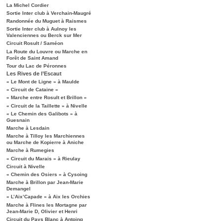
La Michel Cordier
Sortie Inter club à Verchain-Maugré
Randonnée du Muguet à Raismes
Sortie Inter club à Aulnoy les
Valenciennes ou Berck sur Mer
Circuit Rosult / Saméon
La Route du Louvre ou Marche en
Forêt de Saint Amand
Tour du Lac de Péronnes
Les Rives de l’Escaut
« Le Mont de Ligne » à Maulde
« Circuit de Cataine »
« Marche entre Rosult et Brillon »
« Circuit de la Taillette » à Nivelle
« Le Chemin des Galibots » à
Guesnain
Marche à Lesdain
Marche à Tilloy les Marchiennes
ou Marche de Kopierre à Aniche
Marche à Rumegies
« Circuit du Marais » à Rieulay
Circuit à Nivelle
« Chemin des Osiers » à Cysoing
Marche à Brillon par Jean-Marie
Demangel
« L’Aix’Capade » à Aix les Orchies
Marche à Flines les Mortagne par
Jean-Marie D, Olivier et Henri
Circuit du Pays Blanc à Antoing