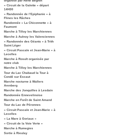
organisé par René Béghin
« Circuit de la Galette » départ
14H30
« Randonnée de l’Epiphanie » à
Flines les Râches
Randonnée « La Chiconnette » à
Faumont
Marche à Tilloy les Marchiennes
Marche à Aulnoy les Valenciennes
« Randonnée des Géants » à Trith
Saint Léger
« Circuit Pascale et Jean-Marie » à
Lecelles
Marche à Rosult organisée par
notre club
Marche à Tilloy les Marchiennes
Tour du Lac Chabaud la Tour à
Condé sur Escaut
Marche nocturne à Wallers
Arenberg
Marche des Jonquilles à Lesdain
Randonnée Ennevelinoise
Marche en Forêt de Saint Amand
Tour du Lac de Péronnes
« Circuit Pascale et Jean-Marie » à
Lecelles
« La Mare à Goriaux »
« Circuit de la Voie Verte »
Marche à Rumegies
Sortie à Rieulay