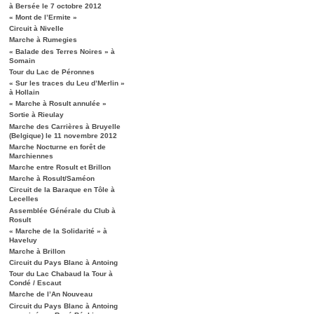
à Bersée le 7 octobre 2012
« Mont de l’Ermite »
Circuit à Nivelle
Marche à Rumegies
« Balade des Terres Noires » à
Somain
Tour du Lac de Péronnes
« Sur les traces du Leu d’Merlin »
à Hollain
« Marche à Rosult annulée »
Sortie à Rieulay
Marche des Carrières à Bruyelle
(Belgique) le 11 novembre 2012
Marche Nocturne en forêt de
Marchiennes
Marche entre Rosult et Brillon
Marche à Rosult/Saméon
Circuit de la Baraque en Tôle à
Lecelles
Assemblée Générale du Club à
Rosult
« Marche de la Solidarité » à
Haveluy
Marche à Brillon
Circuit du Pays Blanc à Antoing
Tour du Lac Chabaud la Tour à
Condé / Escaut
Marche de l’An Nouveau
Circuit du Pays Blanc à Antoing