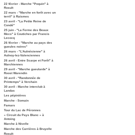
22 février - Marche "Poquin" à
Rosult
22 mars - "Marche en forêt avec un
terril" à Raismes
23 avril - "La Petite Reine de
Condé"
25 juin - "La Ferme des Beaux
Mecs" à Coutiches par Francis
Lecocq
26 février - "Marche au pays des
gueules noires"
26 mars - "L’Aulnésienne" à
Aulnoy-lez-Valenciennes
26 avril - Entre Scarpe et Forêt" à
Marchiennes
29 avril - "Marche gueularde" à
Roost Warendin
30 avril - "Randonnée de
Printemps" à Verchain
30 avril - Marche interclub à
Landas
Les pépinières
Marche - Somain
Famars
Tour du Lac de Péronnes
« Circuit du Pays Blanc » à
Antoing
Marche à Nivelle
Marche des Carrières à Bruyelle
Rosult