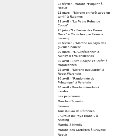
22 février - Marche "Poquin" à
Rosult
22 mars - "Marche en forêt avec un
terril" à Raismes
23 avril - "La Petite Reine de
Condé"
25 juin - "La Ferme des Beaux
Mecs" à Coutiches par Francis
Lecocq
26 février - "Marche au pays des
gueules noires"
26 mars - "L’Aulnésienne" à
Aulnoy-lez-Valenciennes
26 avril - Entre Scarpe et Forêt" à
Marchiennes
29 avril - "Marche gueularde" à
Roost Warendin
30 avril - "Randonnée de
Printemps" à Verchain
30 avril - Marche interclub à
Landas
Les pépinières
Marche - Somain
Famars
Tour du Lac de Péronnes
« Circuit du Pays Blanc » à
Antoing
Marche à Nivelle
Marche des Carrières à Bruyelle
Rosult