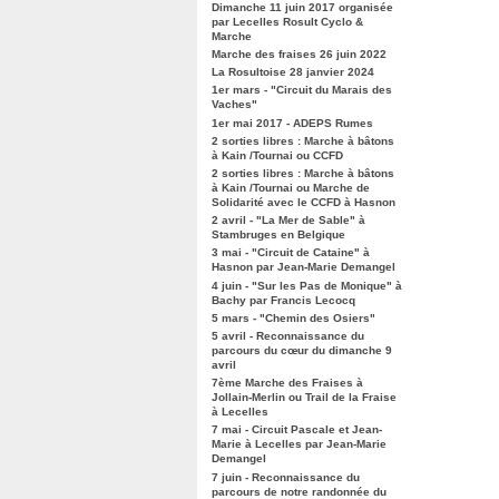
Dimanche 11 juin 2017 organisée
par Lecelles Rosult Cyclo &
Marche
Marche des fraises 26 juin 2022
La Rosultoise 28 janvier 2024
1er mars - "Circuit du Marais des
Vaches"
1er mai 2017 - ADEPS Rumes
2 sorties libres : Marche à bâtons
à Kain /Tournai ou CCFD
2 sorties libres : Marche à bâtons
à Kain /Tournai ou Marche de
Solidarité avec le CCFD à Hasnon
2 avril - "La Mer de Sable" à
Stambruges en Belgique
3 mai - "Circuit de Cataine" à
Hasnon par Jean-Marie Demangel
4 juin - "Sur les Pas de Monique" à
Bachy par Francis Lecocq
5 mars - "Chemin des Osiers"
5 avril - Reconnaissance du
parcours du cœur du dimanche 9
avril
7ème Marche des Fraises à
Jollain-Merlin ou Trail de la Fraise
à Lecelles
7 mai - Circuit Pascale et Jean-
Marie à Lecelles par Jean-Marie
Demangel
7 juin - Reconnaissance du
parcours de notre randonnée du