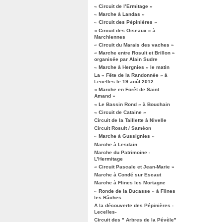
« Circuit de l’Ermitage »
« Marche à Landas »
« Circuit des Pépinières »
« Circuit des Oiseaux » à
Marchiennes
« Circuit du Marais des vaches »
« Marche entre Rosult et Brillon »
organisée par Alain Sudre
« Marche à Hergnies » le matin
La « Fête de la Randonnée » à
Lecelles le 19 août 2012
« Marche en Forêt de Saint
Amand »
« Le Bassin Rond » à Bouchain
« Circuit de Cataine »
Circuit de la Taillette à Nivelle
Circuit Rosult / Saméon
« Marche à Gussignies »
Marche à Lesdain
Marche du Patrimoine -
L’Hermitage
« Circuit Pascale et Jean-Marie »
Marche à Condé sur Escaut
Marche à Flines les Mortagne
« Ronde de la Ducasse » à Flines
les Râches
A la découverte des Pépinières -
Lecelles-
Circuit des " Arbres de la Pévèle"