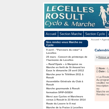
Aller
au
contenu
-
Aller
au
Accueil
Section Marche
Section Cyclo
menu
Vous
Accueil
>
Agen
principal
Dans
Nos rendez-vous Marche ou
êtes
-
la
Cyclo
ici
rubrique
La
Calendri
Aller
9 avril - "Parcours du cœur" à
:
:
Lecelles
Route
à
25 mars - Concert de printemps de
Retour a
du
la
l’harmonie de Lecelles
Louvre
« Rand’Opale » à Marquise ou
recherche
ou
Marche en forêt de St Amand les
Nom :
L
Marche
Eaux le dimanche 29 avril 2012
Date :
1
en
Marche pour le Téléthon 2011 à
Forêt
« La Route
Rosult
Au program
de
Assemblée Générale du Club à
veuillez no
Rosult
Saint
Inscriptio
Amand
Marche gourmande à Rosult
ou
Marche en 
formation SPIP-GISEH
Rendez-vo
Merci aux Cyclos et Marcheurs
venus à Rosult le 23 février 2014
Route du Louvre le 8 mai
Marche de la Fraise à Lecelles