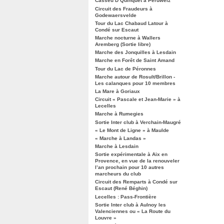
Casseu D’Quinquet à Péruwelz
Circuit des Fraudeurs à
Godewaersvelde
Tour du Lac Chabaud Latour à
Condé sur Escaut
Marche nocturne à Wallers
Aremberg (Sortie libre)
Marche des Jonquilles à Lesdain
Marche en Forêt de Saint Amand
Tour du Lac de Péronnes
Marche autour de Rosult/Brillon -
Les calanques pour 10 membres
La Mare à Goriaux
Circuit « Pascale et Jean-Marie » à
Lecelles
Marche à Rumegies
Sortie Inter club à Verchain-Maugré
« Le Mont de Ligne » à Maulde
« Marche à Landas »
Marche à Lesdain
Sortie expérimentale à Aix en
Provence, en vue de la renouveler
l’an prochain pour 10 autres
marcheurs du club
Circuit des Remparts à Condé sur
Escaut (René Béghin)
Lecelles : Pass-Frontière
Sortie Inter club à Aulnoy les
Valenciennes ou « La Route du
Louvre »