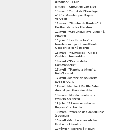
dimanche 11 juin
8 mars - "Circuit du Lac Bleu"
10 mai - "Circuit de l’Ermitage
n° 2" à Mouchin par Brigitte
Vervoort
12 mars - "Sentier de Berthen" à
Berthen dans les Flandres
12 avril - "Circuit du Pays Blanc" à
Antoing
14 juin - "Les Evoïches" à
Marchiennes par Jean-Claude
Gossart et René Béghin
15 mars - "Rumegies - Aix les
Orchies - Howardries
16 avril - "Circuit de la
Commanderie"
17 avril - "Marche à bâton" à
Kain/Tournai
17 avril - Marche de solidarité
avec le CCFD
17 mai - Marche à Bruille Saint
Amand par Alain Van Hille
18 mars - Marche nocturne à
Wallers Arenberg
18 juin - "23 ème marche de
Kopierre" à Aniche
19 mars - "Marche des Jonquilles"
à Lesdain
19 avril - Marche entre Aix les
Orchies et Landas
19 février - Marche à Rosult