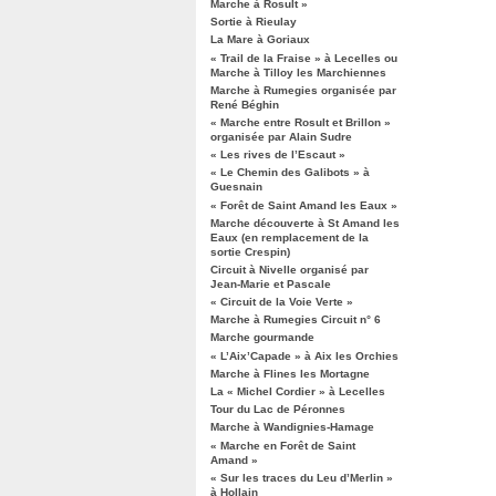
Marche à Rosult »
Sortie à Rieulay
La Mare à Goriaux
« Trail de la Fraise » à Lecelles ou
Marche à Tilloy les Marchiennes
Marche à Rumegies organisée par
René Béghin
« Marche entre Rosult et Brillon »
organisée par Alain Sudre
« Les rives de l’Escaut »
« Le Chemin des Galibots » à
Guesnain
« Forêt de Saint Amand les Eaux »
Marche découverte à St Amand les
Eaux (en remplacement de la
sortie Crespin)
Circuit à Nivelle organisé par
Jean-Marie et Pascale
« Circuit de la Voie Verte »
Marche à Rumegies Circuit n° 6
Marche gourmande
« L’Aix’Capade » à Aix les Orchies
Marche à Flines les Mortagne
La « Michel Cordier » à Lecelles
Tour du Lac de Péronnes
Marche à Wandignies-Hamage
« Marche en Forêt de Saint
Amand »
« Sur les traces du Leu d’Merlin »
à Hollain