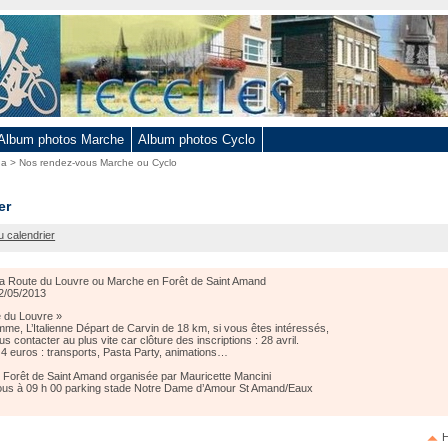
Album photos Marche
Album photos Cyclo
da
>
Nos rendez-vous Marche ou Cyclo
er
u calendrier
a Route du Louvre ou Marche en Forêt de Saint Amand
2/05/2013
 du Louvre »
me, L’Italienne Départ de Carvin de 18 km, si vous êtes intéressés,
us contacter au plus vite car clôture des inscriptions : 28 avril.
n 4 euros : transports, Pasta Party, animations…
Forêt de Saint Amand organisée par Mauricette Mancini
us à 09 h 00 parking stade Notre Dame d’Amour St Amand/Eaux
H