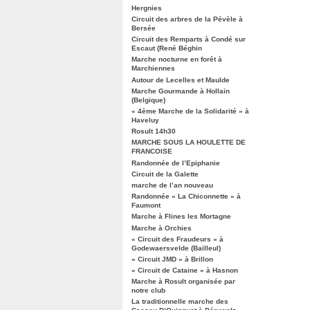
Hergnies
Circuit des arbres de la Pévèle à
Bersée
Circuit des Remparts à Condé sur
Escaut (René Béghin
Marche nocturne en forêt à
Marchiennes
Autour de Lecelles et Maulde
Marche Gourmande à Hollain
(Belgique)
« 4ème Marche de la Solidarité » à
Haveluy
Rosult 14h30
MARCHE SOUS LA HOULETTE DE
FRANCOISE
Randonnée de l’Epiphanie
Circuit de la Galette
marche de l’an nouveau
Randonnée « La Chiconnette » à
Faumont
Marche à Flines les Mortagne
Marche à Orchies
« Circuit des Fraudeurs » à
Godewaersvelde (Bailleul)
« Circuit JMD » à Brillon
« Circuit de Cataine » à Hasnon
Marche à Rosult organisée par
notre club
La traditionnelle marche des