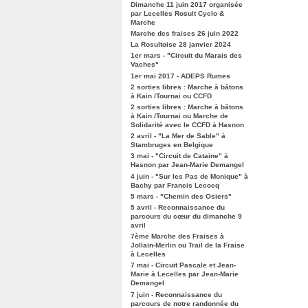
Dimanche 11 juin 2017 organisée
par Lecelles Rosult Cyclo &
Marche
Marche des fraises 26 juin 2022
La Rosultoise 28 janvier 2024
1er mars - "Circuit du Marais des
Vaches"
1er mai 2017 - ADEPS Rumes
2 sorties libres : Marche à bâtons
à Kain /Tournai ou CCFD
2 sorties libres : Marche à bâtons
à Kain /Tournai ou Marche de
Solidarité avec le CCFD à Hasnon
2 avril - "La Mer de Sable" à
Stambruges en Belgique
3 mai - "Circuit de Cataine" à
Hasnon par Jean-Marie Demangel
4 juin - "Sur les Pas de Monique" à
Bachy par Francis Lecocq
5 mars - "Chemin des Osiers"
5 avril - Reconnaissance du
parcours du cœur du dimanche 9
avril
7ème Marche des Fraises à
Jollain-Merlin ou Trail de la Fraise
à Lecelles
7 mai - Circuit Pascale et Jean-
Marie à Lecelles par Jean-Marie
Demangel
7 juin - Reconnaissance du
parcours de notre randonnée du