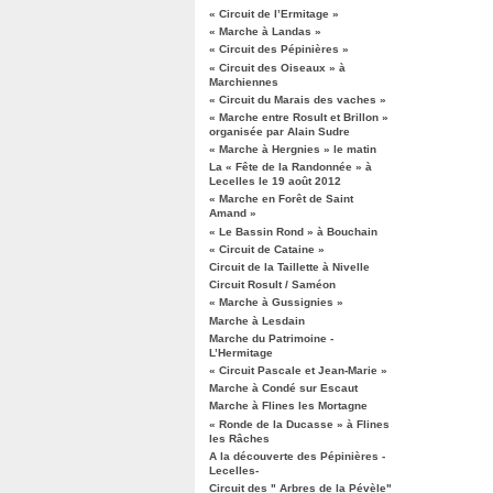
« Circuit de l’Ermitage »
« Marche à Landas »
« Circuit des Pépinières »
« Circuit des Oiseaux » à
Marchiennes
« Circuit du Marais des vaches »
« Marche entre Rosult et Brillon »
organisée par Alain Sudre
« Marche à Hergnies » le matin
La « Fête de la Randonnée » à
Lecelles le 19 août 2012
« Marche en Forêt de Saint
Amand »
« Le Bassin Rond » à Bouchain
« Circuit de Cataine »
Circuit de la Taillette à Nivelle
Circuit Rosult / Saméon
« Marche à Gussignies »
Marche à Lesdain
Marche du Patrimoine -
L’Hermitage
« Circuit Pascale et Jean-Marie »
Marche à Condé sur Escaut
Marche à Flines les Mortagne
« Ronde de la Ducasse » à Flines
les Râches
A la découverte des Pépinières -
Lecelles-
Circuit des " Arbres de la Pévèle"