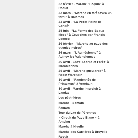
22 février - Marche "Poquin" à
Rosult
22 mars - "Marche en forêt avec un
terril" à Raismes
23 avril - "La Petite Reine de
Condé"
25 juin - "La Ferme des Beaux
Mecs" à Coutiches par Francis
Lecocq
26 février - "Marche au pays des
gueules noires"
26 mars - "L’Aulnésienne" à
Aulnoy-lez-Valenciennes
26 avril - Entre Scarpe et Forêt" à
Marchiennes
29 avril - "Marche gueularde" à
Roost Warendin
30 avril - "Randonnée de
Printemps" à Verchain
30 avril - Marche interclub à
Landas
Les pépinières
Marche - Somain
Famars
Tour du Lac de Péronnes
« Circuit du Pays Blanc » à
Antoing
Marche à Nivelle
Marche des Carrières à Bruyelle
Rosult