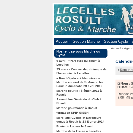
Aller
au
contenu
-
Aller
au
Accueil
Section Marche
Section Cyclo
menu
Vous
Accueil
>
Agen
principal
Dans
Nos rendez-vous Marche ou
êtes
-
la
Cyclo
ici
rubrique
Sortie
Calendri
Aller
9 avril - "Parcours du cœur" à
:
:
Lecelles
Inter
à
25 mars - Concert de printemps de
Retour a
club
la
l’harmonie de Lecelles
à
« Rand’Opale » à Marquise ou
recherche
Verchain
Marche en forêt de St Amand les
Nom :
S
Maugré
Eaux le dimanche 29 avril 2012
Date :
2
Marche pour le Téléthon 2011 à
Rendez-vou
Rosult
à 08 h45 à
Assemblée Générale du Club à
Rosult
Marche gourmande à Rosult
formation SPIP-GISEH
Merci aux Cyclos et Marcheurs
venus à Rosult le 23 février 2014
Route du Louvre le 8 mai
Marche de la Fraise à Lecelles