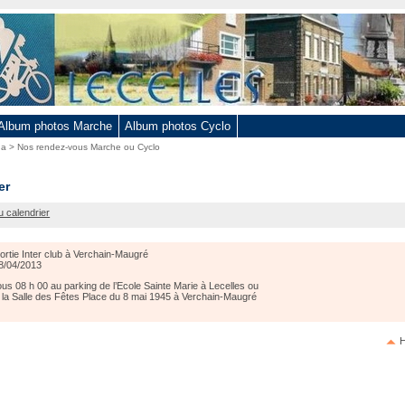
Album photos Marche
Album photos Cyclo
da
>
Nos rendez-vous Marche ou Cyclo
er
u calendrier
-
ortie Inter club à Verchain-Maugré
8/04/2013
s 08 h 00 au parking de l’Ecole Sainte Marie à Lecelles ou
 la Salle des Fêtes Place du 8 mai 1945 à Verchain-Maugré
H