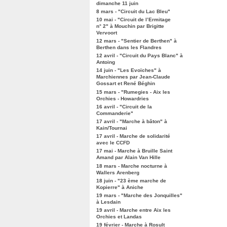
dimanche 11 juin
8 mars - "Circuit du Lac Bleu"
10 mai - "Circuit de l’Ermitage
n° 2" à Mouchin par Brigitte
Vervoort
12 mars - "Sentier de Berthen" à
Berthen dans les Flandres
12 avril - "Circuit du Pays Blanc" à
Antoing
14 juin - "Les Evoïches" à
Marchiennes par Jean-Claude
Gossart et René Béghin
15 mars - "Rumegies - Aix les
Orchies - Howardries
16 avril - "Circuit de la
Commanderie"
17 avril - "Marche à bâton" à
Kain/Tournai
17 avril - Marche de solidarité
avec le CCFD
17 mai - Marche à Bruille Saint
Amand par Alain Van Hille
18 mars - Marche nocturne à
Wallers Arenberg
18 juin - "23 ème marche de
Kopierre" à Aniche
19 mars - "Marche des Jonquilles"
à Lesdain
19 avril - Marche entre Aix les
Orchies et Landas
19 février - Marche à Rosult