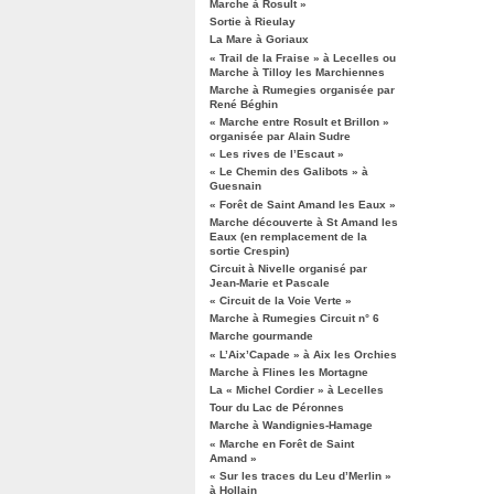
Marche à Rosult »
Sortie à Rieulay
La Mare à Goriaux
« Trail de la Fraise » à Lecelles ou
Marche à Tilloy les Marchiennes
Marche à Rumegies organisée par
René Béghin
« Marche entre Rosult et Brillon »
organisée par Alain Sudre
« Les rives de l’Escaut »
« Le Chemin des Galibots » à
Guesnain
« Forêt de Saint Amand les Eaux »
Marche découverte à St Amand les
Eaux (en remplacement de la
sortie Crespin)
Circuit à Nivelle organisé par
Jean-Marie et Pascale
« Circuit de la Voie Verte »
Marche à Rumegies Circuit n° 6
Marche gourmande
« L’Aix’Capade » à Aix les Orchies
Marche à Flines les Mortagne
La « Michel Cordier » à Lecelles
Tour du Lac de Péronnes
Marche à Wandignies-Hamage
« Marche en Forêt de Saint
Amand »
« Sur les traces du Leu d’Merlin »
à Hollain