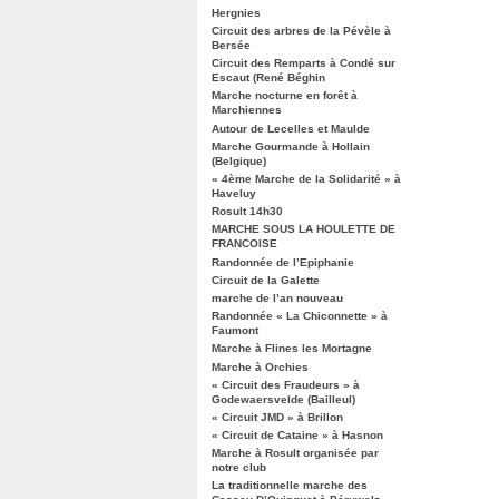
Hergnies
Circuit des arbres de la Pévèle à
Bersée
Circuit des Remparts à Condé sur
Escaut (René Béghin
Marche nocturne en forêt à
Marchiennes
Autour de Lecelles et Maulde
Marche Gourmande à Hollain
(Belgique)
« 4ème Marche de la Solidarité » à
Haveluy
Rosult 14h30
MARCHE SOUS LA HOULETTE DE
FRANCOISE
Randonnée de l’Epiphanie
Circuit de la Galette
marche de l’an nouveau
Randonnée « La Chiconnette » à
Faumont
Marche à Flines les Mortagne
Marche à Orchies
« Circuit des Fraudeurs » à
Godewaersvelde (Bailleul)
« Circuit JMD » à Brillon
« Circuit de Cataine » à Hasnon
Marche à Rosult organisée par
notre club
La traditionnelle marche des