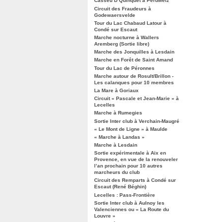
Casseu D’Quinquet à Péruwelz
Circuit des Fraudeurs à
Godewaersvelde
Tour du Lac Chabaud Latour à
Condé sur Escaut
Marche nocturne à Wallers
Aremberg (Sortie libre)
Marche des Jonquilles à Lesdain
Marche en Forêt de Saint Amand
Tour du Lac de Péronnes
Marche autour de Rosult/Brillon -
Les calanques pour 10 membres
La Mare à Goriaux
Circuit « Pascale et Jean-Marie » à
Lecelles
Marche à Rumegies
Sortie Inter club à Verchain-Maugré
« Le Mont de Ligne » à Maulde
« Marche à Landas »
Marche à Lesdain
Sortie expérimentale à Aix en
Provence, en vue de la renouveler
l’an prochain pour 10 autres
marcheurs du club
Circuit des Remparts à Condé sur
Escaut (René Béghin)
Lecelles : Pass-Frontière
Sortie Inter club à Aulnoy les
Valenciennes ou « La Route du
Louvre »