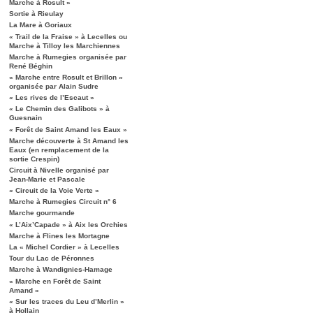
Marche à Rosult »
Sortie à Rieulay
La Mare à Goriaux
« Trail de la Fraise » à Lecelles ou
Marche à Tilloy les Marchiennes
Marche à Rumegies organisée par
René Béghin
« Marche entre Rosult et Brillon »
organisée par Alain Sudre
« Les rives de l’Escaut »
« Le Chemin des Galibots » à
Guesnain
« Forêt de Saint Amand les Eaux »
Marche découverte à St Amand les
Eaux (en remplacement de la
sortie Crespin)
Circuit à Nivelle organisé par
Jean-Marie et Pascale
« Circuit de la Voie Verte »
Marche à Rumegies Circuit n° 6
Marche gourmande
« L’Aix’Capade » à Aix les Orchies
Marche à Flines les Mortagne
La « Michel Cordier » à Lecelles
Tour du Lac de Péronnes
Marche à Wandignies-Hamage
« Marche en Forêt de Saint
Amand »
« Sur les traces du Leu d’Merlin »
à Hollain