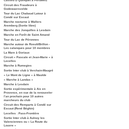
Casseu D’Quinquet à Péruwelz
Circuit des Fraudeurs à
Godewaersvelde
Tour du Lac Chabaud Latour à
Condé sur Escaut
Marche nocturne à Wallers
Aremberg (Sortie libre)
Marche des Jonquilles à Lesdain
Marche en Forêt de Saint Amand
Tour du Lac de Péronnes
Marche autour de Rosult/Brillon -
Les calanques pour 10 membres
La Mare à Goriaux
Circuit « Pascale et Jean-Marie » à
Lecelles
Marche à Rumegies
Sortie Inter club à Verchain-Maugré
« Le Mont de Ligne » à Maulde
« Marche à Landas »
Marche à Lesdain
Sortie expérimentale à Aix en
Provence, en vue de la renouveler
l’an prochain pour 10 autres
marcheurs du club
Circuit des Remparts à Condé sur
Escaut (René Béghin)
Lecelles : Pass-Frontière
Sortie Inter club à Aulnoy les
Valenciennes ou « La Route du
Louvre »