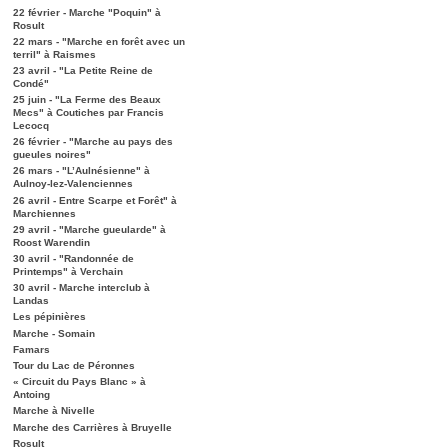
22 février - Marche "Poquin" à
Rosult
22 mars - "Marche en forêt avec un
terril" à Raismes
23 avril - "La Petite Reine de
Condé"
25 juin - "La Ferme des Beaux
Mecs" à Coutiches par Francis
Lecocq
26 février - "Marche au pays des
gueules noires"
26 mars - "L’Aulnésienne" à
Aulnoy-lez-Valenciennes
26 avril - Entre Scarpe et Forêt" à
Marchiennes
29 avril - "Marche gueularde" à
Roost Warendin
30 avril - "Randonnée de
Printemps" à Verchain
30 avril - Marche interclub à
Landas
Les pépinières
Marche - Somain
Famars
Tour du Lac de Péronnes
« Circuit du Pays Blanc » à
Antoing
Marche à Nivelle
Marche des Carrières à Bruyelle
Rosult