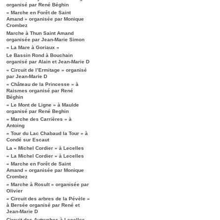
organisé par René Béghin
« Marche en Forêt de Saint
Amand » organisée par Monique
Crombez
Marche à Thun Saint Amand
organisée par Jean-Marie Simon
« La Mare à Goriaux »
Le Bassin Rond à Bouchain
organisé par Alain et Jean-Marie D
« Circuit de l’Ermitage » organisé
par Jean-Marie D
« Château de la Princesse » à
Raismes organisé par René
Béghin
« Le Mont de Ligne » à Maulde
organisé par René Beghin
« Marche des Carrières » à
Antoing
« Tour du Lac Chabaud la Tour » à
Condé sur Escaut
La « Michel Cordier » à Lecelles
« La Michel Cordier » à Lecelles
« Marche en Forêt de Saint
Amand » organisée par Monique
Crombez
« Marche à Rosult » organisée par
Olivier
« Circuit des arbres de la Pévèle »
à Bersée organisé par René et
Jean-Marie D
Circuit des Autruches à Lecelles