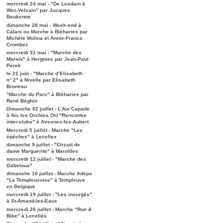
mercredi 24 mai - "De Lesdain à
Wez-Velvain" par Jacques
Beukenne
dimanche 28 mai - Week-end à
Calais ou Marche à Bléharies par
Michèle Molina et Annie-France
Crombez
mercredi 31 mai - "Marche des
Marais" à Hergnies par Jean-Paul
Perek
le 21 juin - "Marche d’Elisabeth
n° 2" à Nivelle par Elisabeth
Bruneau
"Marche du Parc" à Bléharies par
René Béghin
Dimanche 02 juillet - L’Aix’Capade
à Aix les Orchies OU "Rencontre
inter-clubs" à Avesnes-les-Aubert
Mercredi 5 juillet - Marche "Les
épêches" à Lecelles
dimanche 9 juillet - "Circuit de
dame Marguerite" à Maroilles
mercredi 12 juillet - "Marche des
Gabelous"
dimanche 16 juillet - Marche Adeps
"La Templeuvoise" à Templeuve
en Belgique
mercredi 19 juillet - "Les insurgés"
à St-Amand-les-Eaux
mercredi 26 juillet - Marche "Run &
Bike" à Lecelles