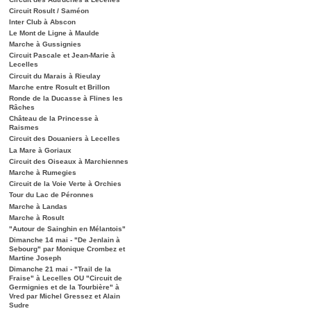
Circuit Rosult / Saméon
Inter Club à Abscon
Le Mont de Ligne à Maulde
Marche à Gussignies
Circuit Pascale et Jean-Marie à
Lecelles
Circuit du Marais à Rieulay
Marche entre Rosult et Brillon
Ronde de la Ducasse à Flines les
Râches
Château de la Princesse à
Raismes
Circuit des Douaniers à Lecelles
La Mare à Goriaux
Circuit des Oiseaux à Marchiennes
Marche à Rumegies
Circuit de la Voie Verte à Orchies
Tour du Lac de Péronnes
Marche à Landas
Marche à Rosult
"Autour de Sainghin en Mélantois"
Dimanche 14 mai - "De Jenlain à
Sebourg" par Monique Crombez et
Martine Joseph
Dimanche 21 mai - "Trail de la
Fraise" à Lecelles OU "Circuit de
Germignies et de la Tourbière" à
Vred par Michel Gressez et Alain
Sudre