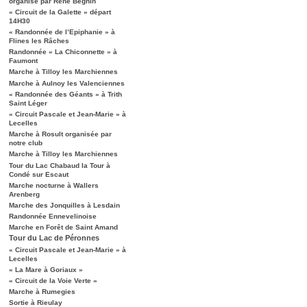
organisé par René Béghin
« Circuit de la Galette » départ
14H30
« Randonnée de l’Epiphanie » à
Flines les Râches
Randonnée « La Chiconnette » à
Faumont
Marche à Tilloy les Marchiennes
Marche à Aulnoy les Valenciennes
« Randonnée des Géants » à Trith
Saint Léger
« Circuit Pascale et Jean-Marie » à
Lecelles
Marche à Rosult organisée par
notre club
Marche à Tilloy les Marchiennes
Tour du Lac Chabaud la Tour à
Condé sur Escaut
Marche nocturne à Wallers
Arenberg
Marche des Jonquilles à Lesdain
Randonnée Ennevelinoise
Marche en Forêt de Saint Amand
Tour du Lac de Péronnes
« Circuit Pascale et Jean-Marie » à
Lecelles
« La Mare à Goriaux »
« Circuit de la Voie Verte »
Marche à Rumegies
Sortie à Rieulay