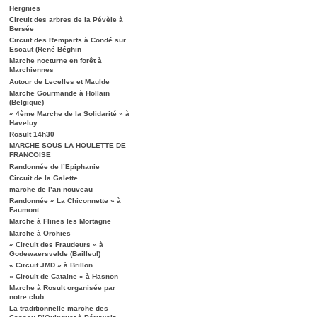
Hergnies
Circuit des arbres de la Pévèle à
Bersée
Circuit des Remparts à Condé sur
Escaut (René Béghin
Marche nocturne en forêt à
Marchiennes
Autour de Lecelles et Maulde
Marche Gourmande à Hollain
(Belgique)
« 4ème Marche de la Solidarité » à
Haveluy
Rosult 14h30
MARCHE SOUS LA HOULETTE DE
FRANCOISE
Randonnée de l’Epiphanie
Circuit de la Galette
marche de l’an nouveau
Randonnée « La Chiconnette » à
Faumont
Marche à Flines les Mortagne
Marche à Orchies
« Circuit des Fraudeurs » à
Godewaersvelde (Bailleul)
« Circuit JMD » à Brillon
« Circuit de Cataine » à Hasnon
Marche à Rosult organisée par
notre club
La traditionnelle marche des