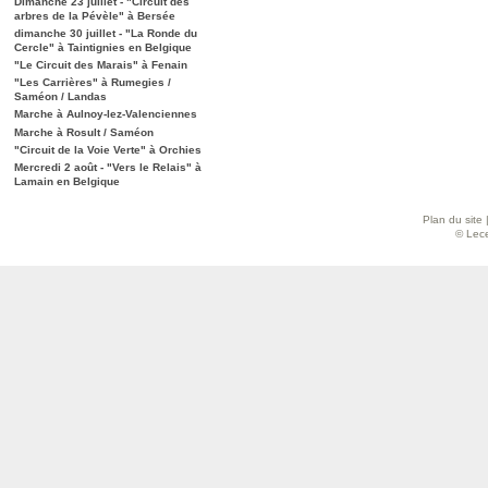
Dimanche 23 juillet - "Circuit des
arbres de la Pévèle" à Bersée
dimanche 30 juillet - "La Ronde du
Cercle" à Taintignies en Belgique
"Le Circuit des Marais" à Fenain
"Les Carrières" à Rumegies /
Saméon / Landas
Marche à Aulnoy-lez-Valenciennes
Marche à Rosult / Saméon
"Circuit de la Voie Verte" à Orchies
Mercredi 2 août - "Vers le Relais" à
Lamain en Belgique
Plan du site
© Lece