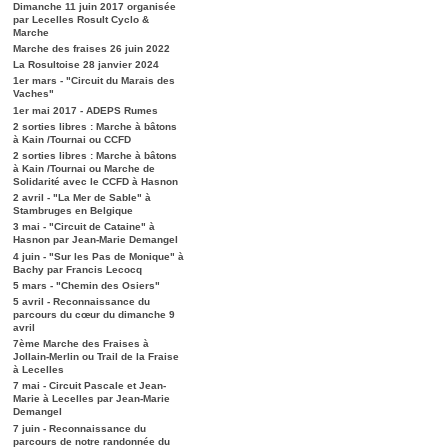
Dimanche 11 juin 2017 organisée
par Lecelles Rosult Cyclo &
Marche
Marche des fraises 26 juin 2022
La Rosultoise 28 janvier 2024
1er mars - "Circuit du Marais des
Vaches"
1er mai 2017 - ADEPS Rumes
2 sorties libres : Marche à bâtons
à Kain /Tournai ou CCFD
2 sorties libres : Marche à bâtons
à Kain /Tournai ou Marche de
Solidarité avec le CCFD à Hasnon
2 avril - "La Mer de Sable" à
Stambruges en Belgique
3 mai - "Circuit de Cataine" à
Hasnon par Jean-Marie Demangel
4 juin - "Sur les Pas de Monique" à
Bachy par Francis Lecocq
5 mars - "Chemin des Osiers"
5 avril - Reconnaissance du
parcours du cœur du dimanche 9
avril
7ème Marche des Fraises à
Jollain-Merlin ou Trail de la Fraise
à Lecelles
7 mai - Circuit Pascale et Jean-
Marie à Lecelles par Jean-Marie
Demangel
7 juin - Reconnaissance du
parcours de notre randonnée du