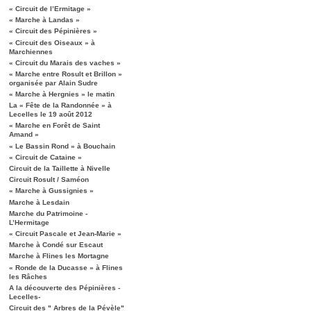
« Circuit de l’Ermitage »
« Marche à Landas »
« Circuit des Pépinières »
« Circuit des Oiseaux » à
Marchiennes
« Circuit du Marais des vaches »
« Marche entre Rosult et Brillon »
organisée par Alain Sudre
« Marche à Hergnies » le matin
La « Fête de la Randonnée » à
Lecelles le 19 août 2012
« Marche en Forêt de Saint
Amand »
« Le Bassin Rond » à Bouchain
« Circuit de Cataine »
Circuit de la Taillette à Nivelle
Circuit Rosult / Saméon
« Marche à Gussignies »
Marche à Lesdain
Marche du Patrimoine -
L’Hermitage
« Circuit Pascale et Jean-Marie »
Marche à Condé sur Escaut
Marche à Flines les Mortagne
« Ronde de la Ducasse » à Flines
les Râches
A la découverte des Pépinières -
Lecelles-
Circuit des " Arbres de la Pévèle"