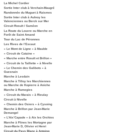
La Michel Cordier
Sortie Inter club à Verchain-Maugré
Randonnée du Muguet à Raismes
Sortie Inter club à Aulnoy les
Valenciennes ou Berck sur Mer
Circuit Rosult / Saméon
La Route du Louvre ou Marche en
Forêt de Saint Amand
Tour du Lac de Péronnes
Les Rives de l’Escaut
« Le Mont de Ligne » à Maulde
« Circuit de Cataine »
« Marche entre Rosult et Brillon »
« Circuit de la Taillette » à Nivelle
« Le Chemin des Galibots » à
Guesnain
Marche à Lesdain
Marche à Tilloy les Marchiennes
ou Marche de Kopierre à Aniche
Marche à Rumegies
« Circuit du Marais » à Rieulay
Circuit à Nivelle
« Chemin des Osiers » à Cysoing
Marche à Brillon par Jean-Marie
Demangel
« L’Aix’Capade » à Aix les Orchies
Marche à Flines les Mortagne par
Jean-Marie D, Olivier et Henri
Circuit du Pays Blanc à Antoing