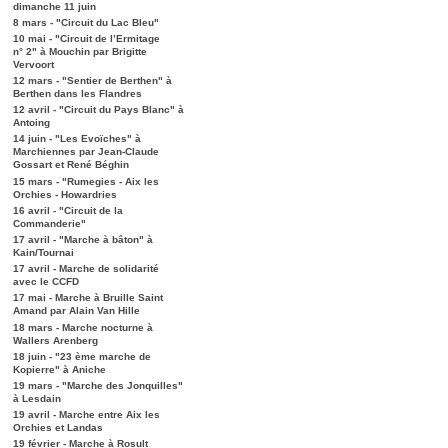
dimanche 11 juin
8 mars - "Circuit du Lac Bleu"
10 mai - "Circuit de l’Ermitage
n° 2" à Mouchin par Brigitte
Vervoort
12 mars - "Sentier de Berthen" à
Berthen dans les Flandres
12 avril - "Circuit du Pays Blanc" à
Antoing
14 juin - "Les Evoïches" à
Marchiennes par Jean-Claude
Gossart et René Béghin
15 mars - "Rumegies - Aix les
Orchies - Howardries
16 avril - "Circuit de la
Commanderie"
17 avril - "Marche à bâton" à
Kain/Tournai
17 avril - Marche de solidarité
avec le CCFD
17 mai - Marche à Bruille Saint
Amand par Alain Van Hille
18 mars - Marche nocturne à
Wallers Arenberg
18 juin - "23 ème marche de
Kopierre" à Aniche
19 mars - "Marche des Jonquilles"
à Lesdain
19 avril - Marche entre Aix les
Orchies et Landas
19 février - Marche à Rosult