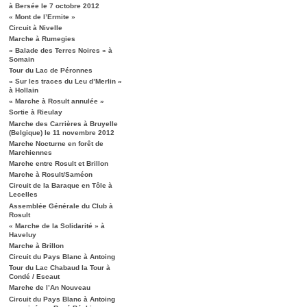
à Bersée le 7 octobre 2012
« Mont de l’Ermite »
Circuit à Nivelle
Marche à Rumegies
« Balade des Terres Noires » à
Somain
Tour du Lac de Péronnes
« Sur les traces du Leu d’Merlin »
à Hollain
« Marche à Rosult annulée »
Sortie à Rieulay
Marche des Carrières à Bruyelle
(Belgique) le 11 novembre 2012
Marche Nocturne en forêt de
Marchiennes
Marche entre Rosult et Brillon
Marche à Rosult/Saméon
Circuit de la Baraque en Tôle à
Lecelles
Assemblée Générale du Club à
Rosult
« Marche de la Solidarité » à
Haveluy
Marche à Brillon
Circuit du Pays Blanc à Antoing
Tour du Lac Chabaud la Tour à
Condé / Escaut
Marche de l’An Nouveau
Circuit du Pays Blanc à Antoing