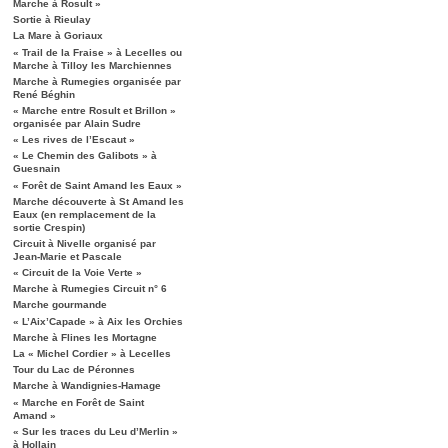
Marche à Rosult »
Sortie à Rieulay
La Mare à Goriaux
« Trail de la Fraise » à Lecelles ou
Marche à Tilloy les Marchiennes
Marche à Rumegies organisée par
René Béghin
« Marche entre Rosult et Brillon »
organisée par Alain Sudre
« Les rives de l’Escaut »
« Le Chemin des Galibots » à
Guesnain
« Forêt de Saint Amand les Eaux »
Marche découverte à St Amand les
Eaux (en remplacement de la
sortie Crespin)
Circuit à Nivelle organisé par
Jean-Marie et Pascale
« Circuit de la Voie Verte »
Marche à Rumegies Circuit n° 6
Marche gourmande
« L’Aix’Capade » à Aix les Orchies
Marche à Flines les Mortagne
La « Michel Cordier » à Lecelles
Tour du Lac de Péronnes
Marche à Wandignies-Hamage
« Marche en Forêt de Saint
Amand »
« Sur les traces du Leu d’Merlin »
à Hollain