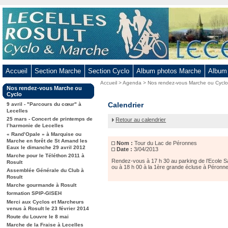
Aller
au
contenu
-
Aller
au
Accueil
Section Marche
Section Cyclo
Album photos Marche
Album
menu
Vous
Accueil
>
Agenda
>
Nos rendez-vous Marche ou Cycl
principal
Dans
Nos rendez-vous Marche ou
êtes
-
la
Cyclo
ici
rubrique
Tour
Calendrier
Aller
9 avril - "Parcours du cœur" à
:
:
Lecelles
du
à
25 mars - Concert de printemps de
Retour au calendrier
Lac
la
l’harmonie de Lecelles
de
« Rand’Opale » à Marquise ou
recherche
Péronnes
Marche en forêt de St Amand les
Nom :
Tour du Lac de Péronnes
Eaux le dimanche 29 avril 2012
Date :
3/04/2013
Marche pour le Téléthon 2011 à
Rendez-vous à 17 h 30 au parking de l’Ecole Sa
Rosult
ou à 18 h 00 à la 1ère grande écluse à Péronn
Assemblée Générale du Club à
Rosult
Marche gourmande à Rosult
formation SPIP-GISEH
Merci aux Cyclos et Marcheurs
venus à Rosult le 23 février 2014
Route du Louvre le 8 mai
Marche de la Fraise à Lecelles