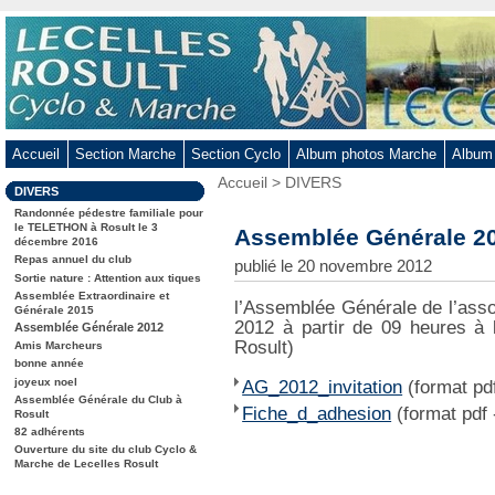
Aller
au
contenu
-
Aller
au
Accueil
Section Marche
Section Cyclo
Album photos Marche
Album
menu
Vous
Accueil
>
DIVERS
principal
Dans
DIVERS
êtes
-
la
ici
Randonnée pédestre familiale pour
rubrique
Aller
le TELETHON à Rosult le 3
:
Assemblée Générale 2
:
décembre 2016
à
Repas annuel du club
publié le 20 novembre 2012
la
Sortie nature : Attention aux tiques
Assemblée Extraordinaire et
recherche
l’Assemblée Générale de l’asso
Générale 2015
2012 à partir de 09 heures à 
Assemblée Générale 2012
Rosult)
Amis Marcheurs
bonne année
joyeux noel
AG_2012_invitation
(format pdf
Assemblée Générale du Club à
Fiche_d_adhesion
(format pdf 
Rosult
82 adhérents
Ouverture du site du club Cyclo &
Marche de Lecelles Rosult