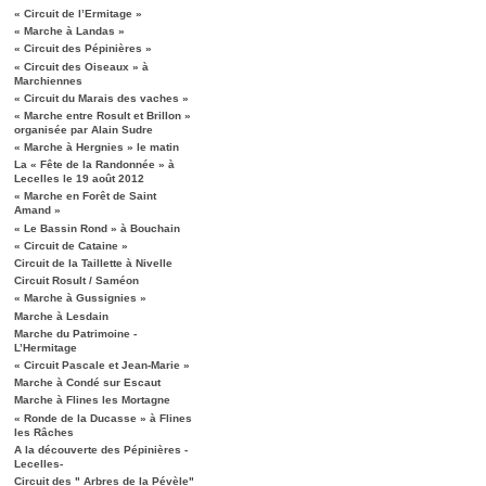
« Circuit de l’Ermitage »
« Marche à Landas »
« Circuit des Pépinières »
« Circuit des Oiseaux » à
Marchiennes
« Circuit du Marais des vaches »
« Marche entre Rosult et Brillon »
organisée par Alain Sudre
« Marche à Hergnies » le matin
La « Fête de la Randonnée » à
Lecelles le 19 août 2012
« Marche en Forêt de Saint
Amand »
« Le Bassin Rond » à Bouchain
« Circuit de Cataine »
Circuit de la Taillette à Nivelle
Circuit Rosult / Saméon
« Marche à Gussignies »
Marche à Lesdain
Marche du Patrimoine -
L’Hermitage
« Circuit Pascale et Jean-Marie »
Marche à Condé sur Escaut
Marche à Flines les Mortagne
« Ronde de la Ducasse » à Flines
les Râches
A la découverte des Pépinières -
Lecelles-
Circuit des " Arbres de la Pévèle"