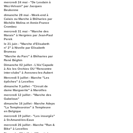
mercredi 24 mai - "De Lesdain à
Wez-Velvain" par Jacques
Beukenne
dimanche 28 mai - Week-end à
Calais ou Marche à Bléharies par
Michèle Molina et Annie-France
Crombez
mercredi 31 mai - "Marche des
Marais" à Hergnies par Jean-Paul
Perek
le 21 juin - "Marche d’Elisabeth
n° 2" à Nivelle par Elisabeth
Bruneau
"Marche du Parc" à Bléharies par
René Béghin
Dimanche 02 juillet - L’Aix’Capade
à Aix les Orchies OU "Rencontre
inter-clubs" à Avesnes-les-Aubert
Mercredi 5 juillet - Marche "Les
épêches" à Lecelles
dimanche 9 juillet - "Circuit de
dame Marguerite" à Maroilles
mercredi 12 juillet - "Marche des
Gabelous"
dimanche 16 juillet - Marche Adeps
"La Templeuvoise" à Templeuve
en Belgique
mercredi 19 juillet - "Les insurgés"
à St-Amand-les-Eaux
mercredi 26 juillet - Marche "Run &
Bike" à Lecelles