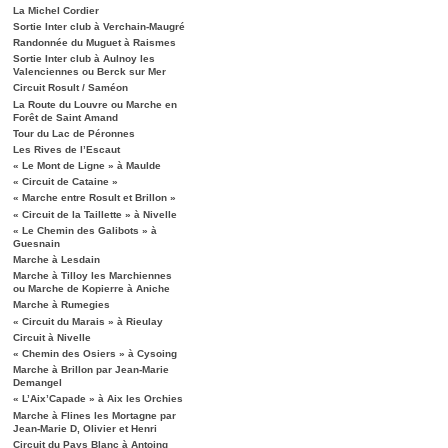
La Michel Cordier
Sortie Inter club à Verchain-Maugré
Randonnée du Muguet à Raismes
Sortie Inter club à Aulnoy les
Valenciennes ou Berck sur Mer
Circuit Rosult / Saméon
La Route du Louvre ou Marche en
Forêt de Saint Amand
Tour du Lac de Péronnes
Les Rives de l’Escaut
« Le Mont de Ligne » à Maulde
« Circuit de Cataine »
« Marche entre Rosult et Brillon »
« Circuit de la Taillette » à Nivelle
« Le Chemin des Galibots » à
Guesnain
Marche à Lesdain
Marche à Tilloy les Marchiennes
ou Marche de Kopierre à Aniche
Marche à Rumegies
« Circuit du Marais » à Rieulay
Circuit à Nivelle
« Chemin des Osiers » à Cysoing
Marche à Brillon par Jean-Marie
Demangel
« L’Aix’Capade » à Aix les Orchies
Marche à Flines les Mortagne par
Jean-Marie D, Olivier et Henri
Circuit du Pays Blanc à Antoing