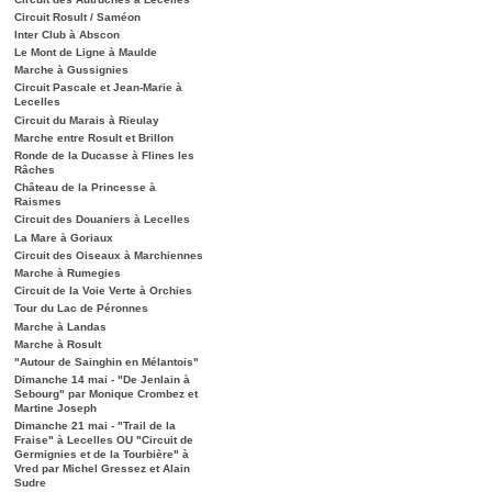
Circuit Rosult / Saméon
Inter Club à Abscon
Le Mont de Ligne à Maulde
Marche à Gussignies
Circuit Pascale et Jean-Marie à
Lecelles
Circuit du Marais à Rieulay
Marche entre Rosult et Brillon
Ronde de la Ducasse à Flines les
Râches
Château de la Princesse à
Raismes
Circuit des Douaniers à Lecelles
La Mare à Goriaux
Circuit des Oiseaux à Marchiennes
Marche à Rumegies
Circuit de la Voie Verte à Orchies
Tour du Lac de Péronnes
Marche à Landas
Marche à Rosult
"Autour de Sainghin en Mélantois"
Dimanche 14 mai - "De Jenlain à
Sebourg" par Monique Crombez et
Martine Joseph
Dimanche 21 mai - "Trail de la
Fraise" à Lecelles OU "Circuit de
Germignies et de la Tourbière" à
Vred par Michel Gressez et Alain
Sudre