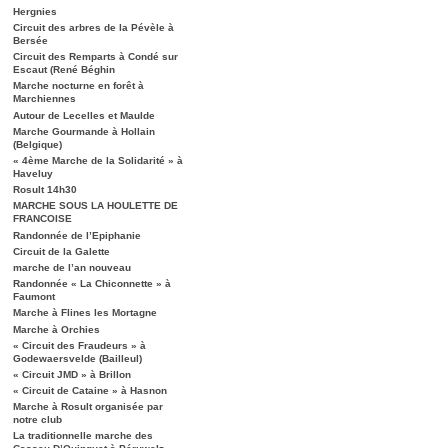
Hergnies
Circuit des arbres de la Pévèle à
Bersée
Circuit des Remparts à Condé sur
Escaut (René Béghin
Marche nocturne en forêt à
Marchiennes
Autour de Lecelles et Maulde
Marche Gourmande à Hollain
(Belgique)
« 4ème Marche de la Solidarité » à
Haveluy
Rosult 14h30
MARCHE SOUS LA HOULETTE DE
FRANCOISE
Randonnée de l’Epiphanie
Circuit de la Galette
marche de l’an nouveau
Randonnée « La Chiconnette » à
Faumont
Marche à Flines les Mortagne
Marche à Orchies
« Circuit des Fraudeurs » à
Godewaersvelde (Bailleul)
« Circuit JMD » à Brillon
« Circuit de Cataine » à Hasnon
Marche à Rosult organisée par
notre club
La traditionnelle marche des