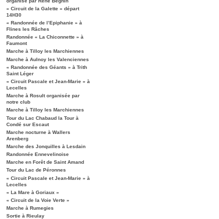
organisé par René Béghin
« Circuit de la Galette » départ
14H30
« Randonnée de l’Epiphanie » à
Flines les Râches
Randonnée « La Chiconnette » à
Faumont
Marche à Tilloy les Marchiennes
Marche à Aulnoy les Valenciennes
« Randonnée des Géants » à Trith
Saint Léger
« Circuit Pascale et Jean-Marie » à
Lecelles
Marche à Rosult organisée par
notre club
Marche à Tilloy les Marchiennes
Tour du Lac Chabaud la Tour à
Condé sur Escaut
Marche nocturne à Wallers
Arenberg
Marche des Jonquilles à Lesdain
Randonnée Ennevelinoise
Marche en Forêt de Saint Amand
Tour du Lac de Péronnes
« Circuit Pascale et Jean-Marie » à
Lecelles
« La Mare à Goriaux »
« Circuit de la Voie Verte »
Marche à Rumegies
Sortie à Rieulay