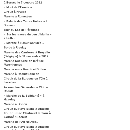
à Bersée le 7 octobre 2012
« Mont de l’Ermite »
Circuit à Nivelle
Marche à Rumegies
« Balade des Terres Noires » à
Somain
Tour du Lac de Péronnes
« Sur les traces du Leu d’Merlin »
à Hollain
« Marche à Rosult annulée »
Sortie à Rieulay
Marche des Carrières à Bruyelle
(Belgique) le 11 novembre 2012
Marche Nocturne en forêt de
Marchiennes
Marche entre Rosult et Brillon
Marche à Rosult/Saméon
Circuit de la Baraque en Tôle à
Lecelles
Assemblée Générale du Club à
Rosult
« Marche de la Solidarité » à
Haveluy
Marche à Brillon
Circuit du Pays Blanc à Antoing
Tour du Lac Chabaud la Tour à
Condé / Escaut
Marche de l’An Nouveau
Circuit du Pays Blanc à Antoing