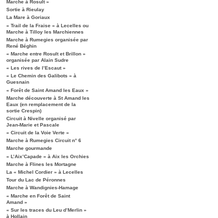
Marche à Rosult »
Sortie à Rieulay
La Mare à Goriaux
« Trail de la Fraise » à Lecelles ou
Marche à Tilloy les Marchiennes
Marche à Rumegies organisée par
René Béghin
« Marche entre Rosult et Brillon »
organisée par Alain Sudre
« Les rives de l’Escaut »
« Le Chemin des Galibots » à
Guesnain
« Forêt de Saint Amand les Eaux »
Marche découverte à St Amand les
Eaux (en remplacement de la
sortie Crespin)
Circuit à Nivelle organisé par
Jean-Marie et Pascale
« Circuit de la Voie Verte »
Marche à Rumegies Circuit n° 6
Marche gourmande
« L’Aix’Capade » à Aix les Orchies
Marche à Flines les Mortagne
La « Michel Cordier » à Lecelles
Tour du Lac de Péronnes
Marche à Wandignies-Hamage
« Marche en Forêt de Saint
Amand »
« Sur les traces du Leu d’Merlin »
à Hollain