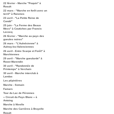
22 février - Marche "Poquin" à
Rosult
22 mars - "Marche en forêt avec un
terril" à Raismes
23 avril - "La Petite Reine de
Condé"
25 juin - "La Ferme des Beaux
Mecs" à Coutiches par Francis
Lecocq
26 février - "Marche au pays des
gueules noires"
26 mars - "L’Aulnésienne" à
Aulnoy-lez-Valenciennes
26 avril - Entre Scarpe et Forêt" à
Marchiennes
29 avril - "Marche gueularde" à
Roost Warendin
30 avril - "Randonnée de
Printemps" à Verchain
30 avril - Marche interclub à
Landas
Les pépinières
Marche - Somain
Famars
Tour du Lac de Péronnes
« Circuit du Pays Blanc » à
Antoing
Marche à Nivelle
Marche des Carrières à Bruyelle
Rosult