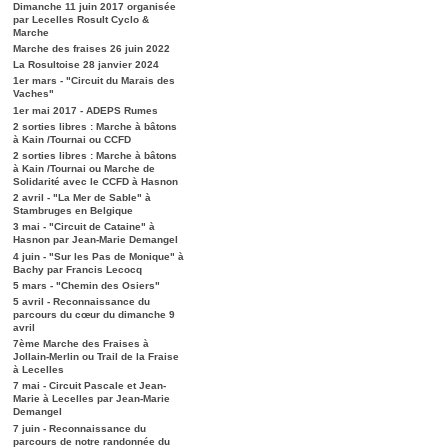
Dimanche 11 juin 2017 organisée
par Lecelles Rosult Cyclo &
Marche
Marche des fraises 26 juin 2022
La Rosultoise 28 janvier 2024
1er mars - "Circuit du Marais des
Vaches"
1er mai 2017 - ADEPS Rumes
2 sorties libres : Marche à bâtons
à Kain /Tournai ou CCFD
2 sorties libres : Marche à bâtons
à Kain /Tournai ou Marche de
Solidarité avec le CCFD à Hasnon
2 avril - "La Mer de Sable" à
Stambruges en Belgique
3 mai - "Circuit de Cataine" à
Hasnon par Jean-Marie Demangel
4 juin - "Sur les Pas de Monique" à
Bachy par Francis Lecocq
5 mars - "Chemin des Osiers"
5 avril - Reconnaissance du
parcours du cœur du dimanche 9
avril
7ème Marche des Fraises à
Jollain-Merlin ou Trail de la Fraise
à Lecelles
7 mai - Circuit Pascale et Jean-
Marie à Lecelles par Jean-Marie
Demangel
7 juin - Reconnaissance du
parcours de notre randonnée du