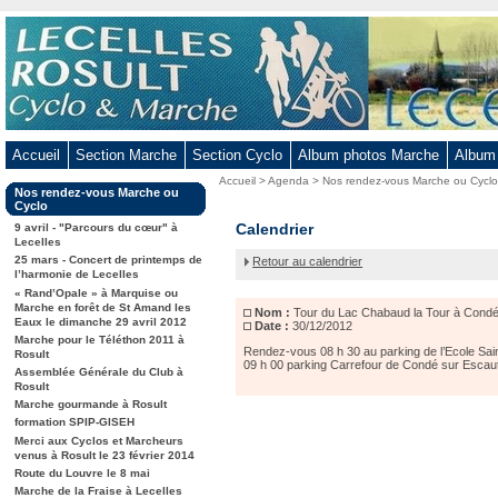
Aller
au
contenu
-
Aller
au
Accueil
Section Marche
Section Cyclo
Album photos Marche
Album
menu
Vous
Accueil
>
Agenda
>
Nos rendez-vous Marche ou Cycl
principal
Dans
Nos rendez-vous Marche ou
êtes
-
la
Cyclo
ici
rubrique
Tour
Calendrier
Aller
9 avril - "Parcours du cœur" à
:
:
Lecelles
du
à
25 mars - Concert de printemps de
Retour au calendrier
Lac
la
l’harmonie de Lecelles
Chabaud
« Rand’Opale » à Marquise ou
recherche
la
Marche en forêt de St Amand les
Nom :
Tour du Lac Chabaud la Tour à Condé
Tour
Eaux le dimanche 29 avril 2012
Date :
30/12/2012
à
Marche pour le Téléthon 2011 à
Condé
Rendez-vous 08 h 30 au parking de l’Ecole Sain
Rosult
09 h 00 parking Carrefour de Condé sur Escau
/
Assemblée Générale du Club à
Rosult
Escaut
Marche gourmande à Rosult
formation SPIP-GISEH
Merci aux Cyclos et Marcheurs
venus à Rosult le 23 février 2014
Route du Louvre le 8 mai
Marche de la Fraise à Lecelles