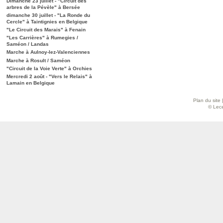
Dimanche 23 juillet - "Circuit des
arbres de la Pévèle" à Bersée
dimanche 30 juillet - "La Ronde du
Cercle" à Taintignies en Belgique
"Le Circuit des Marais" à Fenain
"Les Carrières" à Rumegies /
Saméon / Landas
Marche à Aulnoy-lez-Valenciennes
Marche à Rosult / Saméon
"Circuit de la Voie Verte" à Orchies
Mercredi 2 août - "Vers le Relais" à
Lamain en Belgique
Plan du site
© Lece