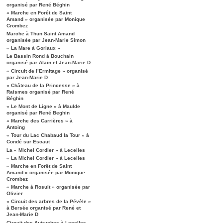
organisé par René Béghin
« Marche en Forêt de Saint
Amand » organisée par Monique
Crombez
Marche à Thun Saint Amand
organisée par Jean-Marie Simon
« La Mare à Goriaux »
Le Bassin Rond à Bouchain
organisé par Alain et Jean-Marie D
« Circuit de l’Ermitage » organisé
par Jean-Marie D
« Château de la Princesse » à
Raismes organisé par René
Béghin
« Le Mont de Ligne » à Maulde
organisé par René Beghin
« Marche des Carrières » à
Antoing
« Tour du Lac Chabaud la Tour » à
Condé sur Escaut
La « Michel Cordier » à Lecelles
« La Michel Cordier » à Lecelles
« Marche en Forêt de Saint
Amand » organisée par Monique
Crombez
« Marche à Rosult » organisée par
Olivier
« Circuit des arbres de la Pévèle »
à Bersée organisé par René et
Jean-Marie D
Circuit des Autruches à Lecelles