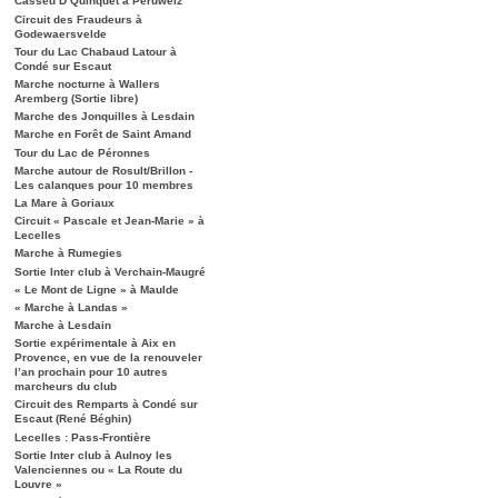
Casseu D’Quinquet à Péruwelz
Circuit des Fraudeurs à
Godewaersvelde
Tour du Lac Chabaud Latour à
Condé sur Escaut
Marche nocturne à Wallers
Aremberg (Sortie libre)
Marche des Jonquilles à Lesdain
Marche en Forêt de Saint Amand
Tour du Lac de Péronnes
Marche autour de Rosult/Brillon -
Les calanques pour 10 membres
La Mare à Goriaux
Circuit « Pascale et Jean-Marie » à
Lecelles
Marche à Rumegies
Sortie Inter club à Verchain-Maugré
« Le Mont de Ligne » à Maulde
« Marche à Landas »
Marche à Lesdain
Sortie expérimentale à Aix en
Provence, en vue de la renouveler
l’an prochain pour 10 autres
marcheurs du club
Circuit des Remparts à Condé sur
Escaut (René Béghin)
Lecelles : Pass-Frontière
Sortie Inter club à Aulnoy les
Valenciennes ou « La Route du
Louvre »