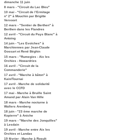
dimanche 11 juin
8 mars - "Circuit du Lac Bleu"
10 mai - "Circuit de l’Ermitage
n° 2" à Mouchin par Brigitte
Vervoort
12 mars - "Sentier de Berthen" à
Berthen dans les Flandres
12 avril - "Circuit du Pays Blanc" à
Antoing
14 juin - "Les Evoïches" à
Marchiennes par Jean-Claude
Gossart et René Béghin
15 mars - "Rumegies - Aix les
Orchies - Howardries
16 avril - "Circuit de la
Commanderie"
17 avril - "Marche à bâton" à
Kain/Tournai
17 avril - Marche de solidarité
avec le CCFD
17 mai - Marche à Bruille Saint
Amand par Alain Van Hille
18 mars - Marche nocturne à
Wallers Arenberg
18 juin - "23 ème marche de
Kopierre" à Aniche
19 mars - "Marche des Jonquilles"
à Lesdain
19 avril - Marche entre Aix les
Orchies et Landas
19 février - Marche à Rosult