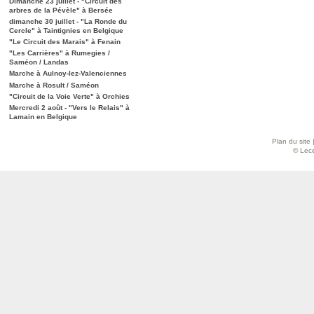
Dimanche 23 juillet - "Circuit des
arbres de la Pévèle" à Bersée
dimanche 30 juillet - "La Ronde du
Cercle" à Taintignies en Belgique
"Le Circuit des Marais" à Fenain
"Les Carrières" à Rumegies /
Saméon / Landas
Marche à Aulnoy-lez-Valenciennes
Marche à Rosult / Saméon
"Circuit de la Voie Verte" à Orchies
Mercredi 2 août - "Vers le Relais" à
Lamain en Belgique
Plan du site
© Lece