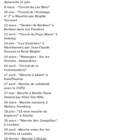
dimanche 11 juin
8 mars - "Circuit du Lac Bleu"
10 mai - "Circuit de l’Ermitage
n° 2" à Mouchin par Brigitte
Vervoort
12 mars - "Sentier de Berthen" à
Berthen dans les Flandres
12 avril - "Circuit du Pays Blanc" à
Antoing
14 juin - "Les Evoïches" à
Marchiennes par Jean-Claude
Gossart et René Béghin
15 mars - "Rumegies - Aix les
Orchies - Howardries
16 avril - "Circuit de la
Commanderie"
17 avril - "Marche à bâton" à
Kain/Tournai
17 avril - Marche de solidarité
avec le CCFD
17 mai - Marche à Bruille Saint
Amand par Alain Van Hille
18 mars - Marche nocturne à
Wallers Arenberg
18 juin - "23 ème marche de
Kopierre" à Aniche
19 mars - "Marche des Jonquilles"
à Lesdain
19 avril - Marche entre Aix les
Orchies et Landas
19 février - Marche à Rosult