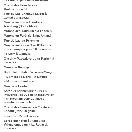
Casseu D’Quinquet à Péruwelz
Circuit des Fraudeurs à
Godewaersvelde
Tour du Lac Chabaud Latour à
Condé sur Escaut
Marche nocturne à Wallers
Aremberg (Sortie libre)
Marche des Jonquilles à Lesdain
Marche en Forêt de Saint Amand
Tour du Lac de Péronnes
Marche autour de Rosult/Brillon -
Les calanques pour 10 membres
La Mare à Goriaux
Circuit « Pascale et Jean-Marie » à
Lecelles
Marche à Rumegies
Sortie Inter club à Verchain-Maugré
« Le Mont de Ligne » à Maulde
« Marche à Landas »
Marche à Lesdain
Sortie expérimentale à Aix en
Provence, en vue de la renouveler
l’an prochain pour 10 autres
marcheurs du club
Circuit des Remparts à Condé sur
Escaut (René Béghin)
Lecelles : Pass-Frontière
Sortie Inter club à Aulnoy les
Valenciennes ou « La Route du
Louvre »