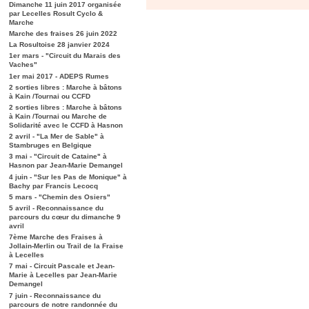
Dimanche 11 juin 2017 organisée
par Lecelles Rosult Cyclo &
Marche
Marche des fraises 26 juin 2022
La Rosultoise 28 janvier 2024
1er mars - "Circuit du Marais des
Vaches"
1er mai 2017 - ADEPS Rumes
2 sorties libres : Marche à bâtons
à Kain /Tournai ou CCFD
2 sorties libres : Marche à bâtons
à Kain /Tournai ou Marche de
Solidarité avec le CCFD à Hasnon
2 avril - "La Mer de Sable" à
Stambruges en Belgique
3 mai - "Circuit de Cataine" à
Hasnon par Jean-Marie Demangel
4 juin - "Sur les Pas de Monique" à
Bachy par Francis Lecocq
5 mars - "Chemin des Osiers"
5 avril - Reconnaissance du
parcours du cœur du dimanche 9
avril
7ème Marche des Fraises à
Jollain-Merlin ou Trail de la Fraise
à Lecelles
7 mai - Circuit Pascale et Jean-
Marie à Lecelles par Jean-Marie
Demangel
7 juin - Reconnaissance du
parcours de notre randonnée du