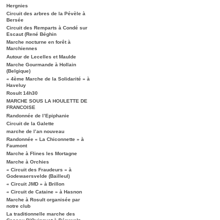
Hergnies
Circuit des arbres de la Pévèle à
Bersée
Circuit des Remparts à Condé sur
Escaut (René Béghin
Marche nocturne en forêt à
Marchiennes
Autour de Lecelles et Maulde
Marche Gourmande à Hollain
(Belgique)
« 4ème Marche de la Solidarité » à
Haveluy
Rosult 14h30
MARCHE SOUS LA HOULETTE DE
FRANCOISE
Randonnée de l’Epiphanie
Circuit de la Galette
marche de l’an nouveau
Randonnée « La Chiconnette » à
Faumont
Marche à Flines les Mortagne
Marche à Orchies
« Circuit des Fraudeurs » à
Godewaersvelde (Bailleul)
« Circuit JMD » à Brillon
« Circuit de Cataine » à Hasnon
Marche à Rosult organisée par
notre club
La traditionnelle marche des