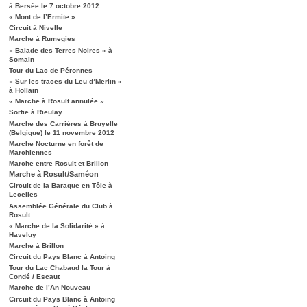
à Bersée le 7 octobre 2012
« Mont de l’Ermite »
Circuit à Nivelle
Marche à Rumegies
« Balade des Terres Noires » à
Somain
Tour du Lac de Péronnes
« Sur les traces du Leu d’Merlin »
à Hollain
« Marche à Rosult annulée »
Sortie à Rieulay
Marche des Carrières à Bruyelle
(Belgique) le 11 novembre 2012
Marche Nocturne en forêt de
Marchiennes
Marche entre Rosult et Brillon
Marche à Rosult/Saméon
Circuit de la Baraque en Tôle à
Lecelles
Assemblée Générale du Club à
Rosult
« Marche de la Solidarité » à
Haveluy
Marche à Brillon
Circuit du Pays Blanc à Antoing
Tour du Lac Chabaud la Tour à
Condé / Escaut
Marche de l’An Nouveau
Circuit du Pays Blanc à Antoing