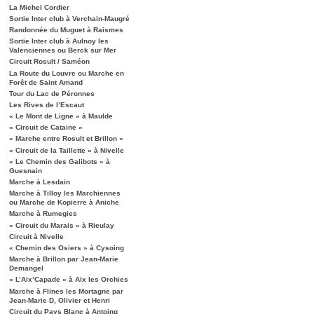
La Michel Cordier
Sortie Inter club à Verchain-Maugré
Randonnée du Muguet à Raismes
Sortie Inter club à Aulnoy les
Valenciennes ou Berck sur Mer
Circuit Rosult / Saméon
La Route du Louvre ou Marche en
Forêt de Saint Amand
Tour du Lac de Péronnes
Les Rives de l’Escaut
« Le Mont de Ligne » à Maulde
« Circuit de Cataine »
« Marche entre Rosult et Brillon »
« Circuit de la Taillette » à Nivelle
« Le Chemin des Galibots » à
Guesnain
Marche à Lesdain
Marche à Tilloy les Marchiennes
ou Marche de Kopierre à Aniche
Marche à Rumegies
« Circuit du Marais » à Rieulay
Circuit à Nivelle
« Chemin des Osiers » à Cysoing
Marche à Brillon par Jean-Marie
Demangel
« L’Aix’Capade » à Aix les Orchies
Marche à Flines les Mortagne par
Jean-Marie D, Olivier et Henri
Circuit du Pays Blanc à Antoing