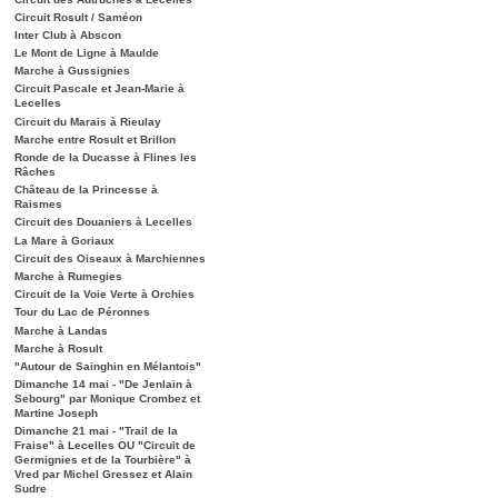
Circuit Rosult / Saméon
Inter Club à Abscon
Le Mont de Ligne à Maulde
Marche à Gussignies
Circuit Pascale et Jean-Marie à
Lecelles
Circuit du Marais à Rieulay
Marche entre Rosult et Brillon
Ronde de la Ducasse à Flines les
Râches
Château de la Princesse à
Raismes
Circuit des Douaniers à Lecelles
La Mare à Goriaux
Circuit des Oiseaux à Marchiennes
Marche à Rumegies
Circuit de la Voie Verte à Orchies
Tour du Lac de Péronnes
Marche à Landas
Marche à Rosult
"Autour de Sainghin en Mélantois"
Dimanche 14 mai - "De Jenlain à
Sebourg" par Monique Crombez et
Martine Joseph
Dimanche 21 mai - "Trail de la
Fraise" à Lecelles OU "Circuit de
Germignies et de la Tourbière" à
Vred par Michel Gressez et Alain
Sudre