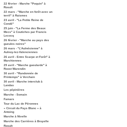
22 février - Marche "Poquin" à
Rosult
22 mars - "Marche en forêt avec un
terril" à Raismes
23 avril - "La Petite Reine de
Condé"
25 juin - "La Ferme des Beaux
Mecs" à Coutiches par Francis
Lecocq
26 février - "Marche au pays des
gueules noires"
26 mars - "L’Aulnésienne" à
Aulnoy-lez-Valenciennes
26 avril - Entre Scarpe et Forêt" à
Marchiennes
29 avril - "Marche gueularde" à
Roost Warendin
30 avril - "Randonnée de
Printemps" à Verchain
30 avril - Marche interclub à
Landas
Les pépinières
Marche - Somain
Famars
Tour du Lac de Péronnes
« Circuit du Pays Blanc » à
Antoing
Marche à Nivelle
Marche des Carrières à Bruyelle
Rosult