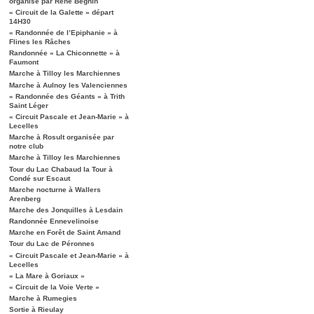
organisé par René Béghin
« Circuit de la Galette » départ
14H30
« Randonnée de l’Epiphanie » à
Flines les Râches
Randonnée « La Chiconnette » à
Faumont
Marche à Tilloy les Marchiennes
Marche à Aulnoy les Valenciennes
« Randonnée des Géants » à Trith
Saint Léger
« Circuit Pascale et Jean-Marie » à
Lecelles
Marche à Rosult organisée par
notre club
Marche à Tilloy les Marchiennes
Tour du Lac Chabaud la Tour à
Condé sur Escaut
Marche nocturne à Wallers
Arenberg
Marche des Jonquilles à Lesdain
Randonnée Ennevelinoise
Marche en Forêt de Saint Amand
Tour du Lac de Péronnes
« Circuit Pascale et Jean-Marie » à
Lecelles
« La Mare à Goriaux »
« Circuit de la Voie Verte »
Marche à Rumegies
Sortie à Rieulay