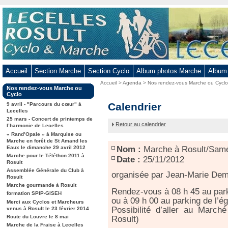
Aller
au
contenu
-
Aller
au
Accueil
Section Marche
Section Cyclo
Album photos Marche
Album
menu
Vous
Accueil
>
Agenda
>
Nos rendez-vous Marche ou Cycl
principal
Dans
Nos rendez-vous Marche ou
êtes
-
la
Cyclo
ici
rubrique
Marche
Calendrier
Aller
9 avril - "Parcours du cœur" à
:
:
Lecelles
à
à
25 mars - Concert de printemps de
Rosult/Saméon
Retour au calendrier
la
l’harmonie de Lecelles
« Rand’Opale » à Marquise ou
recherche
Marche en forêt de St Amand les
Eaux le dimanche 29 avril 2012
Nom :
Marche à Rosult/Sam
Marche pour le Téléthon 2011 à
Date :
25/11/2012
Rosult
Assemblée Générale du Club à
organisée par Jean-Marie De
Rosult
Marche gourmande à Rosult
Rendez-vous à 08 h 45 au park
formation SPIP-GISEH
ou à 09 h 00 au parking de l’ég
Merci aux Cyclos et Marcheurs
Possibilité d’aller au Marc
venus à Rosult le 23 février 2014
Route du Louvre le 8 mai
Rosult)
Marche de la Fraise à Lecelles