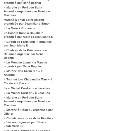
organisé par René Béghin
« Marche en Forêt de Saint
Amand » organisée par Monique
Crombez
Marche à Thun Saint Amand
organisée par Jean-Marie Simon
« La Mare à Goriaux »
Le Bassin Rond à Bouchain
organisé par Alain et Jean-Marie D
« Circuit de l’Ermitage » organisé
par Jean-Marie D
« Château de la Princesse » à
Raismes organisé par René
Béghin
« Le Mont de Ligne » à Maulde
organisé par René Beghin
« Marche des Carrières » à
Antoing
« Tour du Lac Chabaud la Tour » à
Condé sur Escaut
La « Michel Cordier » à Lecelles
« La Michel Cordier » à Lecelles
« Marche en Forêt de Saint
Amand » organisée par Monique
Crombez
« Marche à Rosult » organisée par
Olivier
« Circuit des arbres de la Pévèle »
à Bersée organisé par René et
Jean-Marie D
Circuit des Autruches à Lecelles