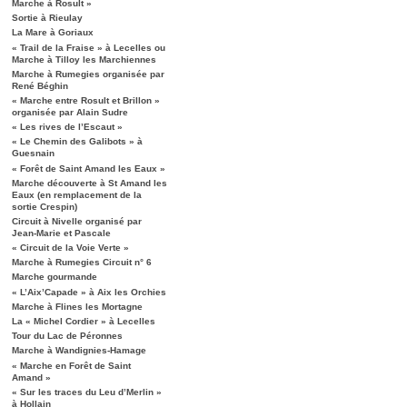
Marche à Rosult »
Sortie à Rieulay
La Mare à Goriaux
« Trail de la Fraise » à Lecelles ou
Marche à Tilloy les Marchiennes
Marche à Rumegies organisée par
René Béghin
« Marche entre Rosult et Brillon »
organisée par Alain Sudre
« Les rives de l’Escaut »
« Le Chemin des Galibots » à
Guesnain
« Forêt de Saint Amand les Eaux »
Marche découverte à St Amand les
Eaux (en remplacement de la
sortie Crespin)
Circuit à Nivelle organisé par
Jean-Marie et Pascale
« Circuit de la Voie Verte »
Marche à Rumegies Circuit n° 6
Marche gourmande
« L’Aix’Capade » à Aix les Orchies
Marche à Flines les Mortagne
La « Michel Cordier » à Lecelles
Tour du Lac de Péronnes
Marche à Wandignies-Hamage
« Marche en Forêt de Saint
Amand »
« Sur les traces du Leu d’Merlin »
à Hollain