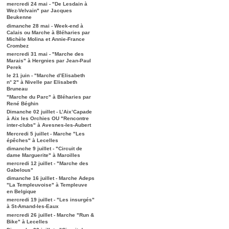
mercredi 24 mai - "De Lesdain à
Wez-Velvain" par Jacques
Beukenne
dimanche 28 mai - Week-end à
Calais ou Marche à Bléharies par
Michèle Molina et Annie-France
Crombez
mercredi 31 mai - "Marche des
Marais" à Hergnies par Jean-Paul
Perek
le 21 juin - "Marche d’Elisabeth
n° 2" à Nivelle par Elisabeth
Bruneau
"Marche du Parc" à Bléharies par
René Béghin
Dimanche 02 juillet - L’Aix’Capade
à Aix les Orchies OU "Rencontre
inter-clubs" à Avesnes-les-Aubert
Mercredi 5 juillet - Marche "Les
épêches" à Lecelles
dimanche 9 juillet - "Circuit de
dame Marguerite" à Maroilles
mercredi 12 juillet - "Marche des
Gabelous"
dimanche 16 juillet - Marche Adeps
"La Templeuvoise" à Templeuve
en Belgique
mercredi 19 juillet - "Les insurgés"
à St-Amand-les-Eaux
mercredi 26 juillet - Marche "Run &
Bike" à Lecelles