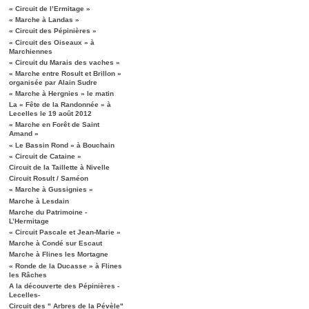
« Circuit de l’Ermitage »
« Marche à Landas »
« Circuit des Pépinières »
« Circuit des Oiseaux » à
Marchiennes
« Circuit du Marais des vaches »
« Marche entre Rosult et Brillon »
organisée par Alain Sudre
« Marche à Hergnies » le matin
La « Fête de la Randonnée » à
Lecelles le 19 août 2012
« Marche en Forêt de Saint
Amand »
« Le Bassin Rond » à Bouchain
« Circuit de Cataine »
Circuit de la Taillette à Nivelle
Circuit Rosult / Saméon
« Marche à Gussignies »
Marche à Lesdain
Marche du Patrimoine -
L’Hermitage
« Circuit Pascale et Jean-Marie »
Marche à Condé sur Escaut
Marche à Flines les Mortagne
« Ronde de la Ducasse » à Flines
les Râches
A la découverte des Pépinières -
Lecelles-
Circuit des " Arbres de la Pévèle"