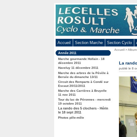
Aller
au
contenu
-
Aller
au
Accueil
Section Marche
Section Cyclo
menu
Vous
Accueil
>
Album
principal
Dans
Année 2011
êtes
-
la
ici
Marche gourmande Hollain - 18
rubrique
La rando
Aller
décembre 2011
:
:
Haveluy 11 décembre 2011
publié le 8 
à
Marche des arbres de la Pévèle à
la
Bersée du dimanche 13/11
Circuit des Remparts à Condé sur
recherche
Escaut 20/11/2011
Marche des Carrières à Bruyelle
11 nov 2011
Tour du lac de Péronnes - mercredi
19 octobre 2011
La rando des 5 clochers - Hérin
le 18 sept 2011
Photos pêle-mêle