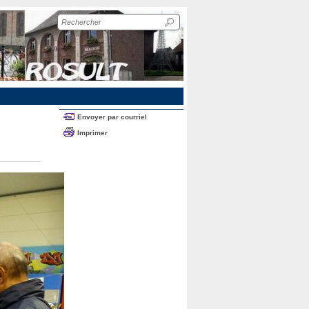
Recherche
sur
le
site
Envoyer par courriel
Imprimer